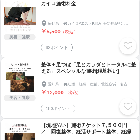
カイロ施術料金
長野県
カイロ×エステKIRA | 長野県伊那市の整体と美肌エステのお店

￥5,500
（税込）
美容・健康
82ポイント
整体＋足つぼ「足とカラダとトータルに整
える」スペシャルな施術[現地払い]
愛知県
妊活・妊婦・産後、慢性疲労 名古屋市天白区の【整体＆足つぼ 和恩（わおん）】

￥12,000
（税込）
美容・健康
180ポイント
［現地払い］施術チケット７,５００円
／ 回復整体、妊活サポート整体、妊婦整
体、産後整体