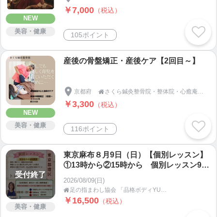
￥7,000
（税込）
NEW
美容・健康
105ポイント
産後の骨盤矯正・産後ケア【2回目～】
京都府
さくら鍼灸整骨院・整体院・心癒庵・KADIN CHE LA〜beauty & health〜

￥3,300
（税込）
NEW
美容・健康
116ポイント
東京麻布８月9日（日）【個別レッスン】
①13時から②15時から 個別レッスン90
受付終了
分＋特典オンライン45分復習レッスン付
2026/08/09(日)
き。がんばらないレッスンで体を変えて、
足の指まわし協会 「品格ボディYUKARI塾」

若返る。
￥16,500
（税込）
美容・健康