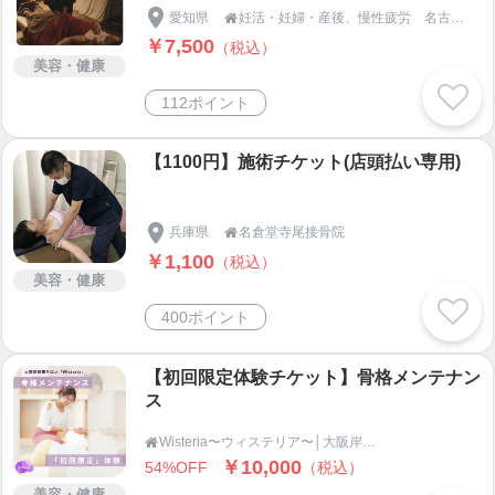
愛知県
妊活・妊婦・産後、慢性疲労 名古屋市天白区の【整体＆足つぼ 和恩（わおん）】

￥7,500
（税込）
美容・健康
112ポイント
【1100円】施術チケット(店頭払い専用)
兵庫県
名倉堂寺尾接骨院

￥1,100
（税込）
美容・健康
400ポイント
【初回限定体験チケット】骨格メンテナン
ス
Wisteria〜ウィステリア〜│大阪岸和田┆骨格＆よもぎ蒸しサロン

￥10,000
54%OFF
（税込）
美容・健康