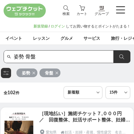
検索
カート
グループ
新規登録
/
ログイン
してお買い物するとポイントがたまる！
イベント
レッスン
グルメ
サービス
旅行・レジ
姿勢
骨盤
102
全
件
［現地払い］施術チケット７,０００円
／ 回復整体、妊活サポート整体、妊婦整
体、産後整体
愛知県
妊活・妊婦・産後、慢性疲労 名古屋市天白区の【整体＆足つぼ 和恩（わおん）】
