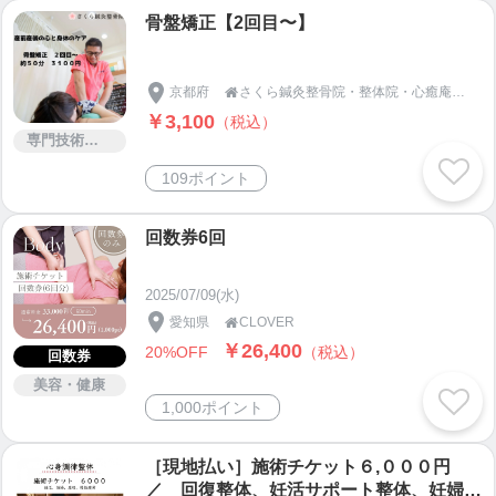
骨盤矯正【2回目〜】
京都府
さくら鍼灸整骨院・整体院・心癒庵・KADIN CHE LA〜beauty & health〜

￥3,100
（税込）
専門技術サービス
109ポイント
回数券6回
2025/07/09(水)
愛知県
CLOVER

￥26,400
20%OFF
（税込）
回数券
美容・健康
1,000ポイント
［現地払い］施術チケット６,０００円
／ 回復整体、妊活サポート整体、妊婦整