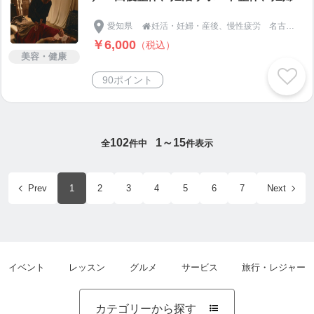
体、産後整体
愛知県
妊活・妊婦・産後、慢性疲労 名古屋市天白区の【整体＆足つぼ 和恩（わおん）】

￥6,000
（税込）
美容・健康
90ポイント
102
1～15
全
件中
件表示
Prev
1
2
3
4
5
6
7
Next
イベント
レッスン
グルメ
サービス
旅行・レジャー
カテゴリーから探す
