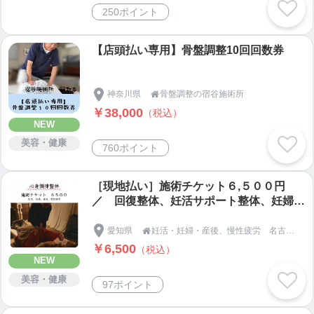
250ポイント
【店頭払い専用】骨盤調整10回回数券
神奈川県
骨盤調整の宿谷施術所

￥38,000
（税込）
NEW
美容・健康
760ポイント
［現地払い］施術チケット６,５００円
／ 回復整体、妊活サポート整体、妊婦整
体、産後整体
愛知県
妊活・妊婦・産後、慢性疲労 名古屋市天白区の【整体＆足つぼ 和恩（わおん）】

￥6,500
（税込）
NEW
美容・健康
97ポイント