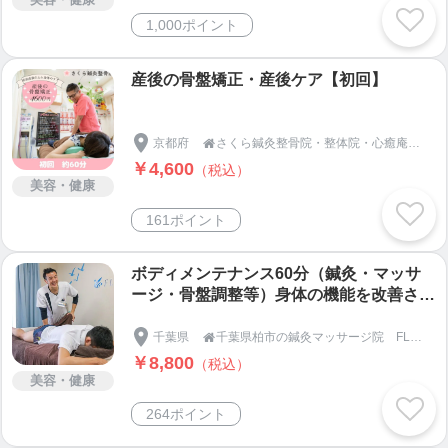
1,000ポイント
産後の骨盤矯正・産後ケア【初回】
京都府
さくら鍼灸整骨院・整体院・心癒庵・KADIN CHE LA〜beauty & health〜

￥4,600
（税込）
美容・健康
161ポイント
ボディメンテナンス60分（鍼灸・マッサ
ージ・骨盤調整等）身体の機能を改善させ
て日常生活を快適にしましょう。
千葉県
千葉県柏市の鍼灸マッサージ院 FLAT柏/スポーツ系大学出身、身体の機能改善に重点をおいた施術で本来の身体を取り戻します。陸上競技トレーナー、ランニング指導など幅広く活動中。女性にうれしい美容鍼も！

￥8,800
（税込）
美容・健康
264ポイント