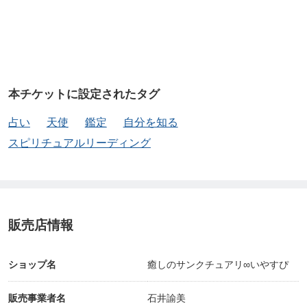
🌿講座
●はじめてのオラクルカード講座
第2期募集をお待ちください
本チケットに設定されたタグ
占い
天使
鑑定
自分を知る
●届けるカードリーディング講座
スピリチュアルリーディング
▶︎少人数クラス
https://ticket.tsuku2.jp/events-detail/4259053000226
2?t=3&amp;Ino=000020401300
販売店情報
ショップ名
癒しのサンクチュアリ∞いやすぴ
▶︎プライベートクラス
https://ticket.tsuku2.jp/events-detail/5432246000080
販売事業者名
石井諭美