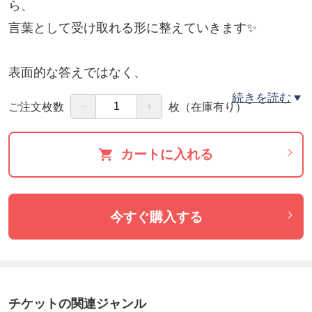
ら、
言葉として受け取れる形に整えていきます✨
表面的な答えではなく、
あなた自身の中にある本質や感覚に気づいていくこ
続きを読む
－
＋
ご注文枚数
枚
（在庫有り）
とで、
カートに入れる
迷いや不安が、
少しずつ「納得」や「安心」へと変わっていく
今すぐ購入する
そんな深い気づきの時間となります🕊️
ひとつひとつ、
エネルギーを感じながら丁寧に言葉を紡ぎ、
チケットの関連ジャンル