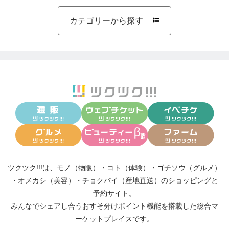
癒しのサンクチュアリ∞いやすぴ
https://tsuku2.jp/iyasupi-yu-min
カテゴリーから探す

ツクツク!!!は、
モノ（物販）
・
コト（体験）
・
ゴチソウ（グルメ）
・
オメカシ（美容）
・
チョクバイ（産地直送）
のショッピングと
予約サイト。
みんなでシェアし合う
おすそ分けポイント機能
を搭載した総合マ
ーケットプレイスです。