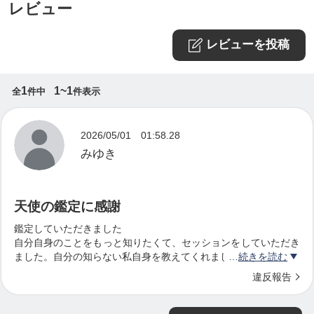
●エンジェルオラクルカード
レビュー
https://ec.tsuku2.jp/items/52231240020741
レビューを投稿
●エンジェルオラクルカード＆ブックセット
1
1~1
全
件中
件表示
https://ec.tsuku2.jp/items/02207000120256
2026/05/01 01:58.28
●エンジェルオラクルブック
みゆき
https://ec.tsuku2.jp/items/55505274102002?t=3&am
p;Ino=000020401300
天使の鑑定に感謝
鑑定していただきました
⸻
自分自身のことをもっと知りたくて、セッションをしていただき
ました。自分の知らない私自身を教えてくれました
続きを読む
一生大事にしていく御守りも大切にして生きます
🌙セッションメニュー
違反報告
ありがとうございました🥰