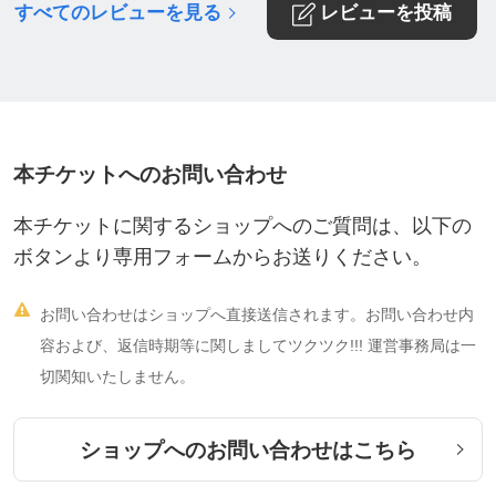
●カードリーディングセッション
すべてのレビューを見る
レビューを投稿
https://ticket.tsuku2.jp/events-detail/9245012400355
2?t=3&amp;Ino=000020401300
●レイキヒーリング
本チケットへのお問い合わせ
https://ticket.tsuku2.jp/events-detail/2450572213270
0
本チケットに関するショップへのご質問は、以下の
ボタンより専用フォームからお送りください。
●ゆ〜みんとおしゃべり

お問い合わせはショップへ直接送信されます。お問い合わせ内
『ねぇ、ゆ〜みん♡ちょっと聞いて』
容および、返信時期等に関しましてツクツク!!! 運営事務局は一
https://ticket.tsuku2.jp/events-detail/0166190220200
切関知いたしません。
9
ショップへのお問い合わせはこちら
⸻