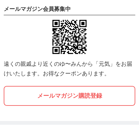
メールマガジン会員募集中
●【ディープ】ソウルフルエンジェル鑑定はこちら
から
https://ticket.tsuku2.jp/events-detail/0205604230456
2?t=3&amp;Ino=000020401300
遠くの親戚より近くのゆ〜みんから「元気」をお届
⸻
けいたします。お得なクーポンあります。
🌸カード・オラクル関連
メールマガジン購読登録
●オラクルカード・オラクルブック通販
https://ec.tsuku2.jp/shop/0000288638