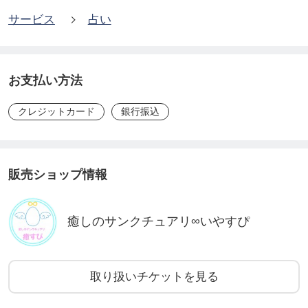
サービス
占い
あなたのためだけのメッセージとしてお届けします
✨
お支払い方法
⸻
クレジットカード
銀行振込
🌿癒しのサンクチュアリ∞いやすぴメニュー一覧
販売ショップ情報
🪽ソウルフルエンジェル鑑定
癒しのサンクチュアリ∞いやすぴ
●【ライト】ソウルフルエンジェル鑑定はこちらか
ら
https://ticket.tsuku2.jp/events-detail/2300562030232
取り扱いチケットを見る
3?t=3&amp;Ino=000020401300