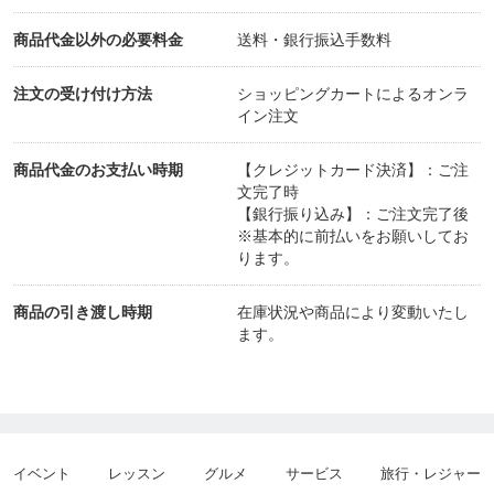
6?t=3&amp;Ino=000020401300
商品代金以外の必要料金
送料・銀行振込手数料
注文の受け付け方法
ショッピングカートによるオンラ
⸻
イン注文
商品代金のお支払い時期
【クレジットカード決済】：ご注
🌸その他
文完了時
【銀行振り込み】：ご注文完了後
※基本的に前払いをお願いしてお
●糸掛曼荼羅
ります。
coming soon
商品の引き渡し時期
在庫状況や商品により変動いたし
ます。
⸻
🌿オフィシャルサイト
イベント
レッスン
グルメ
サービス
旅行・レジャー