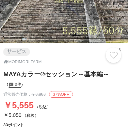
0
サービス

MORIMORI FARM
MAYAカラー®セッション～基本編～
0件
37%OFF
通常販売価格：
￥8,888
￥5,555
（税込）
￥5,050
（税抜）
83ポイント