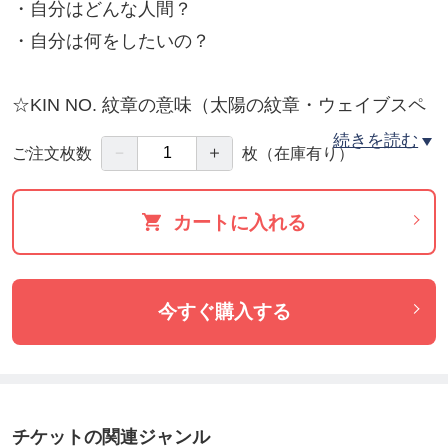
・自分はどんな人間？
・自分は何をしたいの？
☆KIN NO. 紋章の意味（太陽の紋章・ウェイブスペ
ル・課題使命KIN）、銀河の音、2023年の流れ。
続きを読む
－
＋
ご注文枚数
枚
（在庫有り）
基本情報をお伝えします。
カートに入れる
今後の方向性、またはご自身の取扱説明書にも♪
KINは、マヤ暦における誕生日。
今すぐ購入する
チケットの関連ジャンル