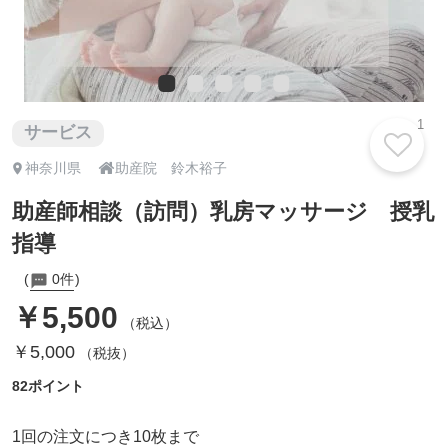
1
サービス

神奈川県
助産院 鈴木裕子
助産師相談（訪問）乳房マッサージ 授乳
指導
0件
￥5,500
（税込）
￥5,000
（税抜）
82ポイント
1回の注文につき10枚まで