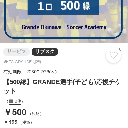
6
サービス
サブスク

FC GRANDE 那覇
有効期限：2030/12/26(木)
【500縁】GRANDE選手(子ども)応援チケ
ット
0件
￥500
（税込）
￥455
（税抜）