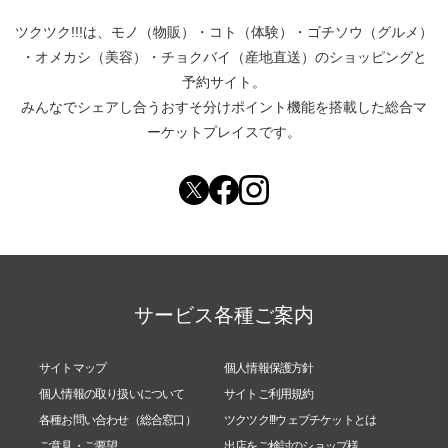
ツクツク!!!は、
モノ（物販）
・
コト（体験）
・
ゴチソウ（グルメ）
・
オメカシ（美容）
・
チョクバイ（産地直送）
のショッピングと
予約サイト。
みんなでシェアし合う
おすそ分けポイント機能
を搭載した総合マ
ーケットプレイスです。
サービス各種ご案内
サイトマップ
個人情報保護方針
個人情報の取り扱いについて
サイトご利用規約
各種お問い合わせ（総合窓口）
ツクツク!!!ウェブチケットとは
ご意見・ご要望
出店をご検討のショップ様