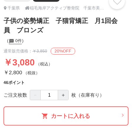

千葉県
稲毛海岸アクティブ整骨院 千葉市美浜区
子供の姿勢矯正 子猫背矯正 月1回会
員 ブロンズ
0件
20%OFF
通常販売価格：
￥3,850
￥3,080
（税込）
￥2,800
（税抜）
46ポイント
－
＋
ご注文枚数
枚
（在庫有り）
カートに入れる