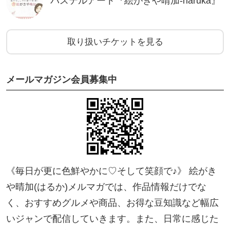
パステルアート『絵がきや晴加-haruka』
2026年1月11日(日)＠バルコラボグランデ中城店にて
開催の【ゆいんちゅLAB新春特別イベント】専用ご
予約チケットです。
取り扱いチケットを見る
1枠4名までのグループで、指で絵描くパステルアー
トを体験会です。絵に苦手意識のあるかたこそ！ご
メールマガジン会員募集中
参加ください。これまで絵が描けなかった人は、ひ
とりもいないのでご安心くださいね。アートは楽し
むところから♪
２０２６年は、「楽しい！」「できた！」の積み重
ねを一緒にしていきませんか？
また完成した作品は、額装をしてすぐに飾れるよう
《毎日が更に色鮮やかに♡そして笑顔で♪》 絵がき
ににてお渡しいたします。
や晴加(はるか)メルマガでは、作品情報だけでな
く、おすすめグルメや商品、お得な豆知識など幅広
予約枠[各先着4名限定]
いジャンで配信していきます。また、日常に感じた