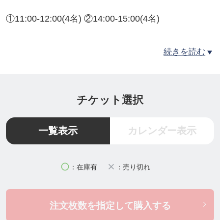
①11:00-12:00(4名) ②14:00-15:00(4名)
続きを読む
🌈 ゆいんちゅLABイベント 第二弾 🌈
​── わたしに還る、新年のはじまり ──
チケット選択
2026年のはじまりに、心がほっとして「わたし」に
一覧表示
カレンダー表示
還る時間を。
5人のコラボレーションで「香り・色・呼吸・占い・
circle
close
：在庫有
：売り切れ
食」から軽やかな自分を思い出す1日を。
注文枚数を指定して購入する
✔ 月桃のお香づくり