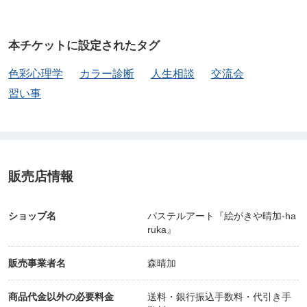
だから私は、子どもからご年配の方まで、同じ空間
で、同じように楽しめる教室を大切にしています。
本チケットに設定されたタグ
１歳のお子さんと、９０代の方が、同じように笑顔
色彩心理学
カラー診断
人生相談
交流会
で絵に触れている時間は、何度見ても胸があたたか
習い事
くなります。
⸻
販売店情報
【他のパステルアート教室との違い】
ショップ名
パステルアート『絵がきや晴加-ha
ruka』
この教室には、「こう描きましょう」という正解が
販売事業者名
森晴加
ほとんどありません。
もちろん、パステルの使い方や、イメージ通りに仕
商品代金以外の必要料金
送料・銀行振込手数料・代引き手