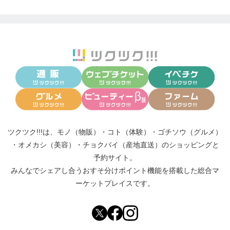
⸻
【保育士の経験とパステルアートの関係】
私は、現在保育士としても勤務しています。
子どもたちと関わる中で学んだことは、人は「認め
られた時」に、安心してのびのびと表現できるとい
うこと。
ツクツク!!!は、
モノ（物販）
・
コト（体験）
・
ゴチソウ（グルメ）
「それ、いいね」
・
オメカシ（美容）
・
チョクバイ（産地直送）
のショッピングと
「やってみたんだね」
予約サイト。
その一言で、子どもたちの表情は大きく変わりま
みんなでシェアし合う
おすそ分けポイント機能
を搭載した総合マ
す。
ーケットプレイスです。
この感覚は、大人もまったく同じだと感じていま
す。