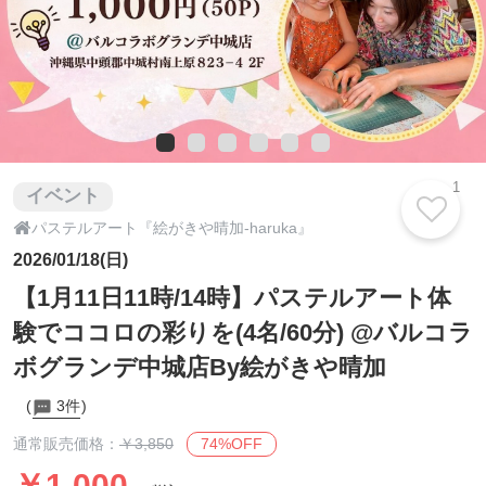
1
イベント

パステルアート『絵がきや晴加-haruka』
2026/01/18(日)
【1月11日11時/14時】パステルアート体
験でココロの彩りを(4名/60分) @バルコラ
ボグランデ中城店By絵がきや晴加
3件
74%OFF
通常販売価格：
￥3,850
￥1,000