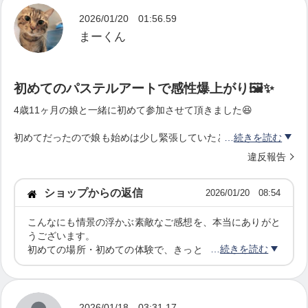
15:00-15:30 (1名)
2026/01/20 01:56.59
まーくん
価格
(通常)6600円→2000円
初めてのパステルアートで感性爆上がり🖼️✨
※先着3名限定のイベント特別価格で鑑定を受けるこ
4歳11ヶ月の娘と一緒に初めて参加させて頂きました😆
とができますので、ご予約はお早めに♪
初めてだったので娘も始めは少し緊張していたと思いますが、ワ
続きを読む
クワク感の方が優っていて、保育士でもある晴加先生に優しく声
違反報告
をかけてもらいながら、一緒に参加したお姉様方にも見守られな
がら、楽しくパステルアートを描くことができました😍
【私がパステルアート教室をやっている理由】
ショップからの返信
2026/01/20 08:54
私がパステルアート教室をやっている理由は、「上
指で描いたり、消しゴムを使ってマークを浮き出させたり、新た
な感性が磨かれ、「楽しい！」「できた！」の娘の喜びの顔に私
こんなにも情景の浮かぶ素敵なご感想を、本当にありがと
手な絵を描いてもらうため」ではありません。
もときめかせて頂きました♫
うございます。
パステルアートと出逢う前の私は、日々の出来事や
続きを読む
初めての場所・初めての体験で、きっとドキドキもあった
額装にもすぐに入れてくださり記念撮影✨
と思いますが、
自分の選択に対して、「良い・悪い」と無意識にジ
最幸の思い出になり、娘の成長に繋がりました😍
娘さんの中にある「ワクワク」がどんどん広がっていくお
ャッジをしながら、同時に自分自身のこともよく裁
手伝いができ嬉しく思います。
また参加させて頂きたいです😆✨
大切な親子の時間に、パステルアートを選んでくださりあ
2026/01/18 03:31.17