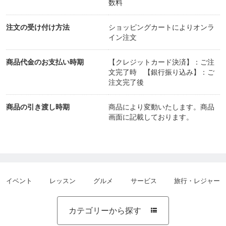
上がるコツはお伝えします。
数料
でもそれ以上に大切にしているのは、「今、何を感
注文の受け付け方法
ショッピングカートによりオンラ
じているか」「どのようなモノを絵描くたいか」で
イン注文
す。
商品代金のお支払い時期
【クレジットカード決済】：ご注
文完了時 【銀行振り込み】：ご
注文完了後
途中で色を変えてもOK。やり直してもOK。途中で
手を止めてもOK。
商品の引き渡し時期
商品により変動いたします。商品
描いている中で出てきた気持ちや、ふと浮かんだこ
画面に記載しております。
とも、大切な表現の一部だと思っています。
「上手く描けたか」よりも、「描いている時間が心
地よかったか」。
そんな視点で進めるのが、私のパステルアート教室
イベント
レッスン
グルメ
サービス
旅行・レジャー
です。
カテゴリーから探す
