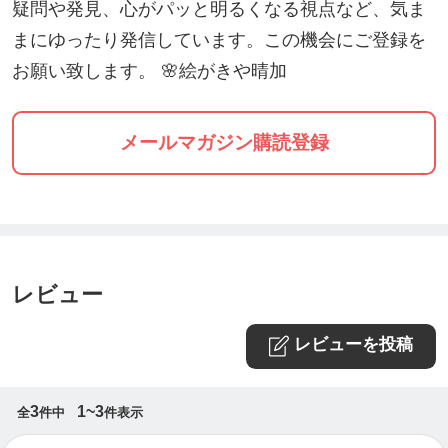
※ご参加は、これまで１歳〜９８歳の方など様々な
疑問や発見、心がパッと明るくなる視点など、気ま
年齢層の方へ楽しんでいただいています。
まにゆったり発信しています。この機会にご登録を
※親子でご参加の場合は、仕上げたい作品数分チケ
お願い致します。 🌸絵がきや晴加
ットをご購入ください。
メールマガジン購読登録
①11:00-12:00(4名) ②14:00-15:00(4名)
★14本のカラーボトルから選ぶカラーハートセラピ
レビュー
ーも受付中です↓
ttps://ticket.tsuku2.jp/events-detail/50032380622019
レビューを投稿
ご予約枠
10:00-10:30 (1名)
3
1~3
全
件中
件表示
13:00-13:30 (1名)