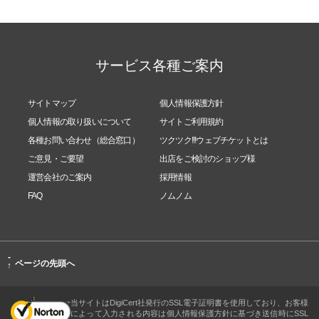
だからこそ教室では、評価よりや否定は必要ないと
思い言葉を大切にしています。まずは「受け取る」
サービス各種ご案内
ことが最初にお伝えできる”出逢えて嬉しいです”と
いう気持ちの表し方です。保育士として培った一人
サイトマップ
個人情報保護方針
ひとりを見る視点や、その人のペースを尊重する関
個人情報の取り扱いについて
サイトご利用規約
わり方が、今のパステルアート教室の土台になって
各種お問い合わせ（総合窓口）
ツクツク!!!ウェブチケットとは
ご意見・ご要望
出店をご検討のショップ様
います。
運営会社のご案内
採用情報
FAQ
ノムノム
⸻
【最後に】
-
ページの先頭へ
↑
この教室は、上手・下手も、正解・不正解もありま
せん。
当サイトはDigiCert社発行のSSL電子証明書を使用しており、お客様
によって入力される内容は個人情報保護方針に基づき送信時にSSL