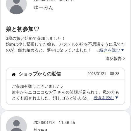
いていました。
りがとうございました。
ゆーみん
またぜひ、ご一緒できる日を楽しみにしています。（＾
＾）♪
迷っている自分。
娘と初参加♡
思うように進めない自分。
3歳の娘と始めて参加しました！
選び直した自分。
始めは少し緊張してた娘も、パステルの粉を不思議そうに見てた
のが、触れ始めると、夢中になっていました！
続きを読む
特に消しゴムで消す作業がお気に入りでした！
そんな自分に、なかなかOKを出せずにいたと思いま
違反報告
娘の新たな好きが知れてとてもhappy♬
す。ある日、パステルでグラデーションの絵を描い
指の触れ方、強さ、色の組み合わせでいろんな色をだせるパステ
ショップからの返信
2026/01/21 08:38
た時、そこには境目も正解もなく、色同士がただ、
ル体験すごく楽しかったので、娘がもう少し成長したらまたTry
して、どんな絵を描いてくれるのか楽しみです♬
心地よく重なり合っていました。その絵を見た瞬
ご参加有難うございました♪
途中からニコニコなお子さんの笑顔が見られて、私の方も
間、
続きを読む
とても癒されました。消しゴムがあんなにもお気に入りに
なったなんて（＾＾）指の触れ方や力加減、色の重なりで
「はっきりした答えがなくてもいいんだ」
無限に表情が変わるパステルアート。これから成長ととも
「どれも間違いじゃないのかもしれない」
に、どんな世界を描いてくれるのか…
私も今からとても楽しみです。またぜひ、娘さんの成長の
2026/01/13 11:46.45
と、心がふっと軽くなったのを覚えています。
節目に遊びにいらしてくださいね♬お会いできる日を楽し
hiroya