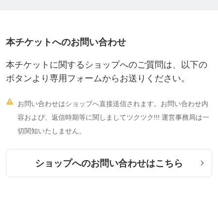
子どもも大人も、本当はみんな「感じる力」をちゃ
んと持っています。
ただ、大人になるにつれて、
本チケットへのお問い合わせ
・失敗しないように
本チケットに関するショップへのご質問は、以下の
・ちゃんとしなきゃ
ボタンより専用フォームからお送りください。
・間違えないように
そんな思いが少しずつ増えていくように感じていま

お問い合わせはショップへ直接送信されます。お問い合わせ内
す。
容および、返信時期等に関しましてツクツク!!! 運営事務局は一
一方で、子どもたちは「今、これやりたい！」「こ
切関知いたしません。
の色が好き！」と、感じたままをそのまま表現しま
す。
ショップへのお問い合わせはこちら
パステルアートは、その“感じる力”を年齢関係なく
思い出させてくれるものです。