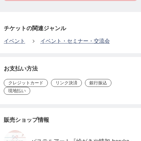
✔ パステルアート＆カラーセラピー
✔ ヨガ＆セッション
✔ 2026年を占う曼荼羅タロット＆琉球干支龍カード
チケットの関連ジャンル
✔ からだにやさしいスイーツ＆ドリンク
イベント
イベント・セミナー・交流会
「あ、気になる♪」は、もうサイン✨
新年をワクワクと希望をもってスタートしません
お支払い方法
か？
クレジットカード
リンク決済
銀行振込
現地払い
​日時：2026年1月11日10:00-16:00
​場所：バルコラボグランデ中城店
​〒901-2424 沖縄県中頭郡中城村南上原８２３−４ 2F​
販売ショップ情報