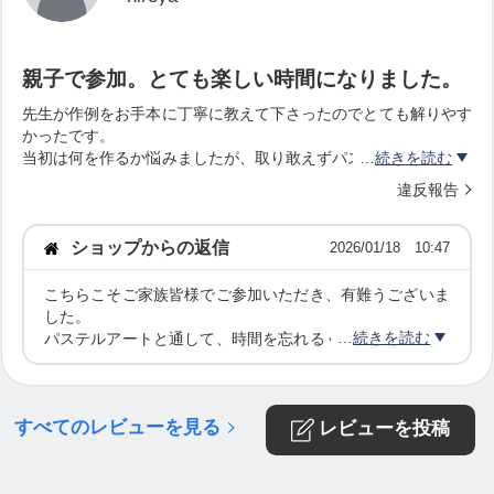
みにしています✨
それは、人生も同じで、選択肢はいつもたくさんあ
って、そして何度でも選び直していいんだよ、とパ
親子で参加。とても楽しい時間になりました。
ステルに教えてもらったような感覚でした。
先生が作例をお手本に丁寧に教えて下さったのでとても解りやす
かったです。
「自分が自分の一番の応援者でいていい」
当初は何を作るか悩みましたが、取り敢えずパステルでグラデー
続きを読む
ションを作っているうちに海岸に飛翔するカモメのイメージが思
「どんな自分にも、はなまるをつけていい」
違反報告
い浮かび、完成を目指して突き進んでいましたが、あっという間
その体感を、今度は誰かと一緒に味わい、お伝えし
でした。
何かに没頭して取り組む機会があまり無かったので、とても楽し
ショップからの返信
2026/01/18 10:47
たいたいと思ったことが、パステルアート教室を始
かったです。
めたきっかけです。
一緒に参加した長男もとても楽しかったそうで、作ったアートを
こちらこそご家族皆様でご参加いただき、有難うございま
飾って眺めています(^o^)
した。
続きを読む
パステルアートと通して、時間を忘れるくらい夢中になっ
⸻
たり、お子様も一緒に楽しんでもらえてとても嬉しいで
す。
完成したアートが日常の更なる豊かさに繋がっていきます
すべてのレビューを見る
ように。♪（＾＾）
レビューを投稿
【なぜ、子どもから大人まで参加できる年齢層が広
いのか】