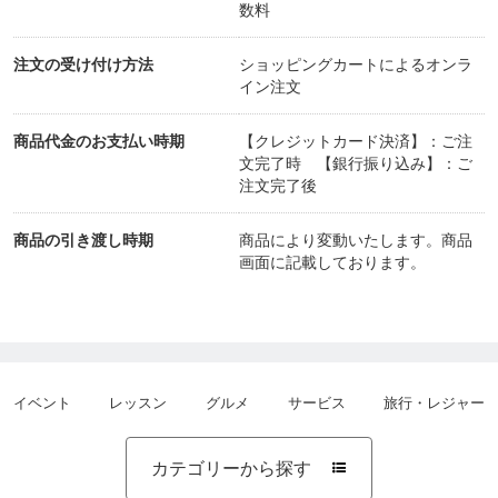
数料
注文の受け付け方法
ショッピングカートによるオンラ
講座では、解剖学のアプリを使って説明します。
イン注文
強制ではありませんが、ダウンロードすることをお
勧めします。
商品代金のお支払い時期
【クレジットカード決済】：ご注
文完了時 【銀行振り込み】：ご
アプル名「Team LabBody』
注文完了後
商品の引き渡し時期
商品により変動いたします。商品
（キャンセル規定）
画面に記載しております。
受講日を含む7日前まで：なし
６日前〜当日まで：100％
（7日前までのキャンセルは、振込料を差引き返金い
たします）
イベント
レッスン
グルメ
サービス
旅行・レジャー
6日前からのキャンセル料については、次回の講座に
充当可能です。
カテゴリーから探す
