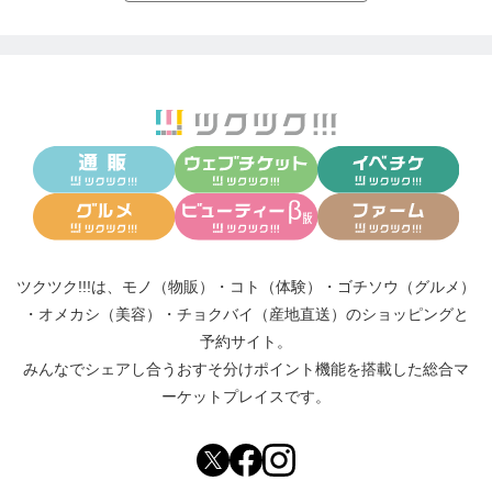
＊カウンセリング後のキャンセルはできませんの
で、ご了承ください。
＊＊FAQ（よくあるご質問）はこちらから
https://home.tsuku2.jp/faq.php
＊無料メルマガ登録で、限定公開動画をプレゼント
ツクツク!!!は、
モノ（物販）
・
コト（体験）
・
ゴチソウ（グルメ）
https://tsuku2.jp/mlReg/?scd=0000090062
・
オメカシ（美容）
・
チョクバイ（産地直送）
のショッピングと
予約サイト。
みんなでシェアし合う
おすそ分けポイント機能
を搭載した総合マ
＊インスタグラム
ーケットプレイスです。
https://www.instagram.com/yukari_hbm
/
＊お問合せは、こちら