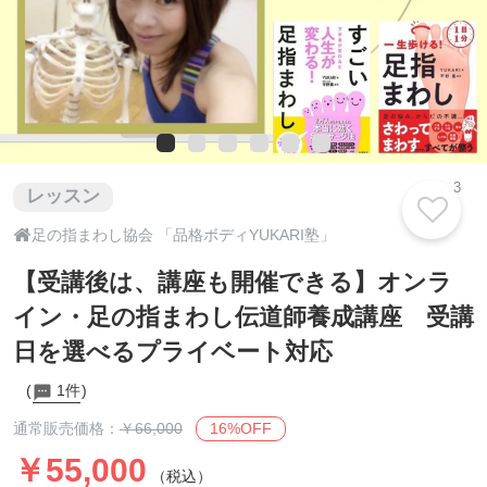
3
レッスン

足の指まわし協会 「品格ボディYUKARI塾」
【受講後は、講座も開催できる】オンラ
イン・足の指まわし伝道師養成講座 受講
日を選べるプライベート対応
1件
16%OFF
通常販売価格：
￥66,000
￥55,000
（税込）