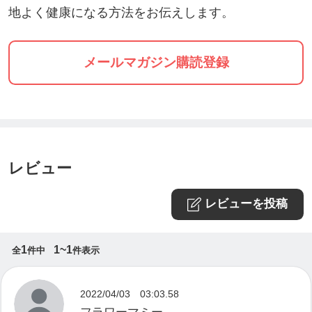
地よく健康になる方法をお伝えします。
まっております。
多くの方が、足指まわしや足のケアの効果を感じて
メールマガジン購読登録
らっしゃいます。
あなたにも、きっと必要なケアだと思います。
あなたのまわりにも、伝えたい方がいるのではない
ですか？
レビュー
【こんな方にお勧めの講座】
レビューを投稿
＊自分自身のケアのため
1
1~1
全
件中
件表示
＊大切な人や家族のケアをするスキル
＊足の指まわし伝道師として活動したい方
2022/04/03 03:03.58
＊ヨガ・ピラティス・ダンス講師の方々のスキルア