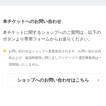
＊ツクツクショップ内で使えるポイント2000pt付与
＊足と脚の解剖学講座動画 （限定公開を視聴可
本チケットへのお問い合わせ
能）
＊個別オンラインレッスン 30分✖️2回
本チケットに関するショップへのご質問は、以下の
ボタンより専用フォームからお送りください。
①一部 足指まわしの基本 足の解剖学

お問い合わせはショップへ直接送信されます。お問い合わせ内
②二部 脚の解剖学 足裏チェック方法
容および、返信時期等に関しましてツクツク!!! 運営事務局は一
＊1日受講か２日間に分けての受講も可能です。
切関知いたしません。
ショップへのお問い合わせはこちら
【受講までの流れ】
① こちらのウェウチケットで決済