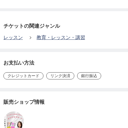
対面での講座の開催は、調整中ですが「オンライ
ン・プライベート講座」
チケットの関連ジャンル
の募集を開始しました。
レッスン
教育・レッスン・講習
「足の指まわし」は、簡単に出来るセルフケア
子供でも、大人になってからでも。。。何歳からで
お支払い方法
も、何歳になっても必要なセルフケアです。
クレジットカード
リンク決済
銀行振込
「そんな事したぐらいで何が変わるの？」
と思っている人も多いはず。でも。。。
販売ショップ情報
「足の指まわし」は実行した人だけが解る「魔法の
健康法」