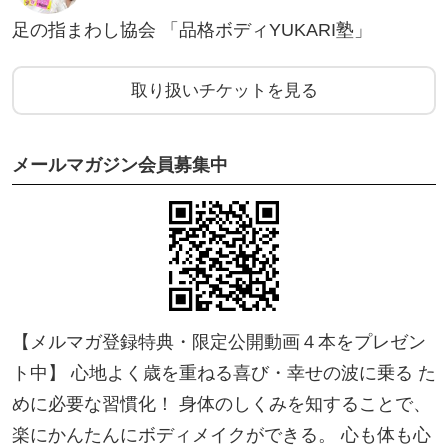
足の指まわし協会 「品格ボディYUKARI塾」
＊膝のケアの仕方・膝裏の伸ばし方・足の歪みを直
す方法など新しい内容も含まれます。
取り扱いチケットを見る
受講後に、講座を開催される場合は「すごい足の指
メールマガジン会員募集中
まわし」が
テキストとして使えるように 編集されております。
ご自身で効果を感じたら、伝える側にもチャレンジ
してください。
【メルマガ登録特典・限定公開動画４本をプレゼン
あなたが、新たな一歩を踏み出す お手伝いができる
ト中】 心地よく歳を重ねる喜び・幸せの波に乗る た
と喜びです。
めに必要な習慣化！ 身体のしくみを知することで、
楽にかんたんにボディメイクができる。 心も体も心
2017年10月に出版した当初よりも、足への関心が高