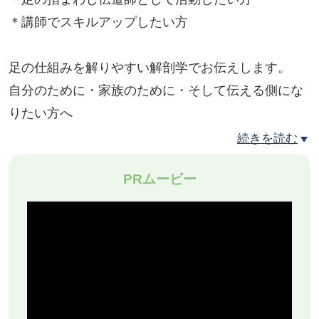
＊講師でスキルアップしたい方
足の仕組みを解りやすい解剖学でお伝えします。
自分のために・家族のために・そして伝える側にな
りたい方へ
続きを読む
＊10％割引クーポン使用可能です（初回の方のみ）
PRムービー
https://00m.in/GAlFL
足の指まわし伝道師養成講座
足のケアへの関心が高まっておりますね。
足に関する書籍も数多く、出版されております。