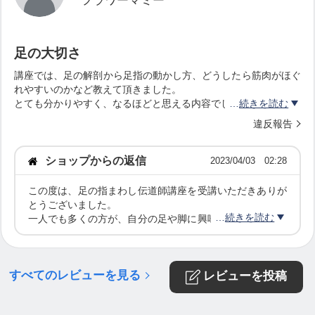
フラワーマミー
ップ
＊受講後も、SNSの利用方方法やWebショップ運営
足の大切さ
の
講座では、足の解剖から足指の動かし方、どうしたら筋肉がほぐ
情報が欲しい方
れやすいのかなど教えて頂きました。
とても分かりやすく、なるほどと思える内容でした。
続きを読む
私自身、これからフットケアの仕事をしていくので、教えて頂い
違反報告
たことを取り入れながら、足の大切さを伝えていけたらなと思い
受講はオンライン4時間の受講となります。
ます。
ショップからの返信
2023/04/03 02:28
受講料¥55,000(税込）
この度は、足の指まわし伝道師講座を受講いただきありが
＊初回受講・10％オフクーポンもご利用いただけま
とうございました。
続きを読む
一人でも多くの方が、自分の足や脚に興味を持ってくださ
す。
り、ケアをしていただけると嬉しいですね。
https://home.tsuku2.jp/cpnDetail.php?cd=000009006
また、足の指まわし伝道師の方々向けに フォローアップ講
座も開催いたしますので ご参加お待ちしております。
220230325043520
すべてのレビューを見る
レビューを投稿
【修了証付き】【受講特典あり】