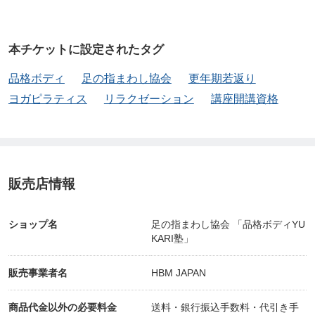
② 受講者用のLINEをお知らせしますので、カウン
本チケットに設定されたタグ
セリング日を確定
品格ボディ
足の指まわし協会
更年期若返り
ヨガピラティス
リラクゼーション
講座開講資格
③ 受講前のカウンセリング 30分
Zoomがは初めての方も、こちらで接続など確認
して下さい。
販売店情報
④ カウンセリングで、受講日時の決定
ショップ名
足の指まわし協会 「品格ボディYU
KARI塾」
⑤ 受講
販売事業者名
HBM JAPAN
商品代金以外の必要料金
送料・銀行振込手数料・代引き手
申込み時の備考欄にご希望をお書き下さい。