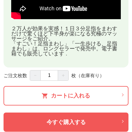
私の著書「すごい足指まわし」は、2017年10月に出
版し 現在８刷目
３万部以上を販売し、ロングセラーとなっておりま
２万人が効果を実感！１日３分足指をまわす
だけで驚くほど下半身が楽になる究極のマッ
す。
サージをご紹介。
「すごい！足指まわし」「一生歩ける、足指
まわし」は、ロングセラーで発売中。電子書
籍でも販売しています .
2021年2月には、Kindle版がAmazon・楽天で販売開
始
https://amzn.to/3A21QFG
－
＋
ご注文枚数
枚
（在庫有り）
『次回の講座はいつですか？」と、お問い合わせを
カートに入れる
多く頂いております。
足の指まわしの興味を持って頂きありがとうござい
今すぐ購入する
ます。