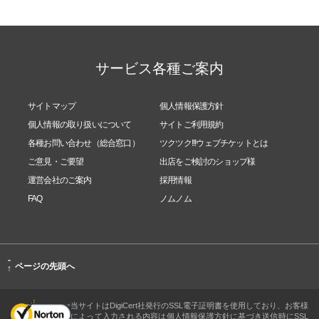
https://home.tsuku2.jp/mypage/msgReceiveBoxDetai
l.php?targetUsr=0000090062
サービス各種ご案内
以下のお支払い方法でのご注文の商品は、領収書・
サイトマップ
個人情報保護方針
請求書の発行ができます。
個人情報の取り扱いについて
サイトご利用規約
各種お問い合わせ（総合窓口）
ツクツク!!!ウェブチケットとは
・クレジットカード決済
ご意見・ご要望
出店をご検討のショップ様
・前払い銀行振込（TSUKUTSUKU株式会社口座）
運営会社のご案内
採用情報
FAQ
ノムノム
マイページの「お買い物履歴」より該当ご注文をク
リックしていただき、
-
ページの先頭へ
↑
ご注文内容詳細ページより、領収書または請求書を
発行してください。
当サイトはDigiCert社発行のSSL電子証明書を使用しており、お客様
https://home.tsuku2.jp/mypage/odrList.php
によって入力される内容は個人情報保護方針に基づき送信時にSSL