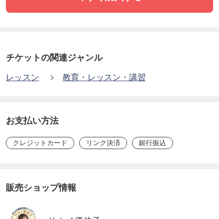
ても勉強になりました。
防災の為のローリングストックについて改めて考え
る機会になりました。
積極的に普段から取り入れていこうと思います！
チケットの関連ジャンル
レッスン
教育・レッスン・講習
＜宮原郁さん＞
めっちゃ感動しました
先生の講座は、ご体験と探究心からの膨大な知識が
お支払い方法
詰まっていて、参加するたびに大変感動します！そ
クレジットカード
リンク決済
銀行振込
れらはわたしにとっては、単なる知識ではなく、
即、食に活かせるものばかり。
自分だけの世界にとどめず、たくさんの方の役に立
販売ショップ情報
つよう広めていきたいです！