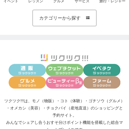
イベント
レッスン
グルメ
サービス
旅行・レジャー
カテゴリーから探す

ツクツク!!!は、
モノ（物販）
・
コト（体験）
・
ゴチソウ（グルメ）
・
オメカシ（美容）
・
チョクバイ（産地直送）
のショッピングと
予約サイト。
みんなでシェアし合う
おすそ分けポイント機能
を搭載した総合マ