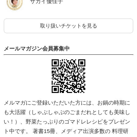
サカイ優佳子
＜よっしーさん＞
乾物があれば「大丈夫」という安心感！
乾物の特徴、栄養バランスをワークをしながら楽し
取り扱いチケットを見る
く学べました。乾物を水で戻さなくても簡単に出来
るレシピもわかりやすく、いつもの食卓にも乾物を
メールマガジン会員募集中
使ったレパートリーが増えるのが嬉しい。ローリン
グストックで無駄にもならず、何より乾物があれば
『大丈夫』という気持ちの安心感をえられたことが
私にはありがたかったです。
参加できて本当によかったです。ありがとうござい
ました。
メルマガにご登録いただいた方には、お鍋の時期に
も大活躍（しゃぶしゃぶのごまだれとしても美味し
他、たくさんのご感想をいただいています。
い！）、野菜たっぷりのゴマドレレシピをプレゼン
ご覧になりたい方は、以下のページの下部からご覧
ト中です。 著書15冊、メディア出演多数の 料理研