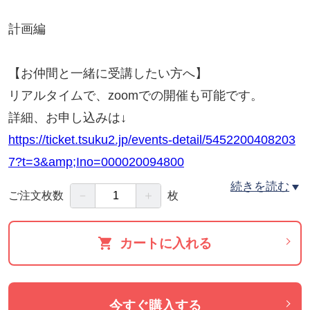
計画編
【お仲間と一緒に受講したい方へ】
リアルタイムで、zoomでの開催も可能です。
詳細、お申し込みは↓
https://ticket.tsuku2.jp/events-detail/5452200408203
7?t=3&amp;Ino=000020094800
続きを読む
－
＋
ご注文枚数
枚
◼️お客様の声
＜daisyさん＞
カートに入れる
想像以上でした
あまり馴染みのない乾物のあれこれ、メリットもた
くさん教えていただき、またそのものの栄養につい
今すぐ購入する