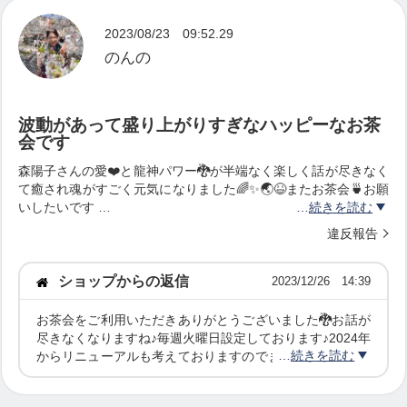
2023/08/23 09:52.29
のんの
波動があって盛り上がりすぎなハッピーなお茶
会です
森陽子さんの愛❤️と龍神パワー🐉が半端なく楽しく話が尽きなく
て癒され魂がすごく元気になりました🌈✨🌏😆またお茶会🍵お願
いしたいです
続きを読む
ありがとうございました♪
違反報告
ショップからの返信
2023/12/26 14:39
お茶会をご利用いただきありがとうございました🐉お話が
尽きなくなりますね♪毎週火曜日設定しております♪2024年
続きを読む
からリニューアルも考えておりますのでまたのご利用をお
待ちしております(#^^#)私にとって『楽しい』『癒され
る』『元気になった！』っと言われることはとても喜ばし