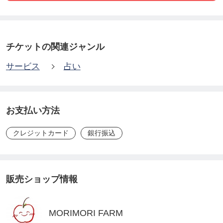
━━☆ﾟ:*:。♪:*:☆ﾟ☆ﾟ:*:
私の特徴としては
チケットの関連ジャンル
サービス
占い
🌏青森県に来てから不思議体験目白押し
🌍その流れで龍神様他と仲良くしてます✨️
🌍いつも一緒です＾＾
お支払い方法
🌍全てを受け入れたらサインに気付くようになった
クレジットカード
銀行振込
🌍2022年の親子3人出雲旅、その道を行く恩師との
出会いでその想いは確信に変わる
🌍エジプトに行くぞー
販売ショップ情報
🌍私に関わる方全てと自分軸と元気に楽しく発展し
ていくことが決まっています
MORIMORI FARM
🌍神様リトリート青森ご案内する夢が叶ってます