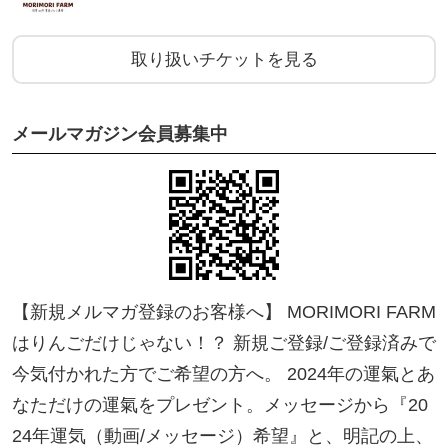
他…
取り扱いチケットを見る
あなたの世界観をお話しに来てくださいね。私は
『人が大好き』です。
メールマガジン会員募集中
きっとあなたの気付かない強みが溢れてラブレター
の様にお伝えするかと思います＾＾
🐉とにかく不思議が好き
🐉自分自身の使命を持っている
🐉何かを始める勇気が欲しい方
【新規メルマガ登録のお客様へ】 MORIMORI FARM
🐉自分を好きになりたい方
はりんごだけじゃない！？ 新規ご登録/ご登録済みで
🐉やりたいことがあるけれど足踏みしてしまう方
今気付かれた方でご希望の方へ。 2024年の運氣とあ
🐉龍神様が好きな方
なただけの運氣をプレゼント。メッセージから『20
🐉ご自身の可能性に出会いたい方
24年運気（動画/メッセージ）希望』と、明記の上、