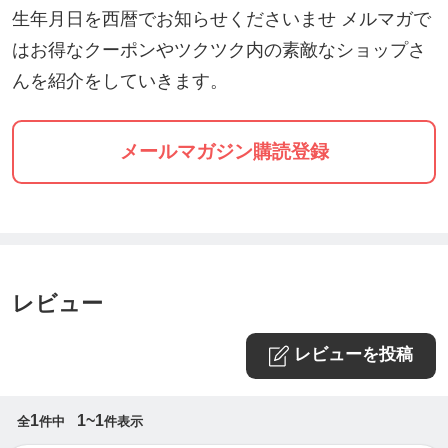
🐉龍神様を味方につけたい方
生年月日を西暦でお知らせくださいませ メルマガで
はお得なクーポンやツクツク内の素敵なショップさ
🐉自分に自信を付けたい方
んを紹介をしていきます。
🐉波動をあげたい方
１つでも当てはまったらGo♪お会いできることを楽
メールマガジン購読登録
しみにしております。
レビュー
レビューを投稿
1
1~1
全
件中
件表示