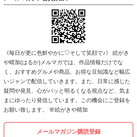
グループで、指で絵描くパステルアートも行いま
す。お時間よければこちらもご参加ください♪
詳細はこちら。
→
https://ticket.tsuku2.jp/events-detail/30620002020
510
⚫︎心が晴れるパステルアート体験
《毎日が更に色鮮やかに♡そして笑顔で♪》 絵がき
⚫時間
や晴加(はるか)メルマガでは、作品情報だけでな
・11〜12時 4名
く、おすすめグルメや商品、お得な豆知識など幅広
・14〜15時 4名
いジャンで配信していきます。また、日常に感じた
⚫価格
疑問や発見、心がパッと明るくなる視点など、気ま
(通常)3500円→(イベント特別価格)1000円
まにゆったり発信しています。この機会にご登録を
お願い致します。 🌸絵がきや晴加
メールマガジン購読登録