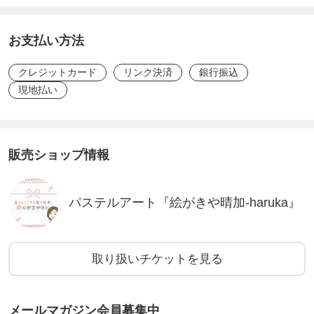
​〒901-2424 沖縄県中頭郡中城村南上原８２３−４ 2F​
お支払い方法
2026年1月11日＠バルコラボグランデ中城店にて開
クレジットカード
リンク決済
銀行振込
現地払い
催の【ゆいんちゅLAB新春特別イベント】専用ご予
約チケットです。
限定3名のみ個別鑑定30分をイベント特別価格で受
販売ショップ情報
けることができます。
パステルアート『絵がきや晴加-haruka』
予約枠[先着3名限定]
①10:00-10:30
②13:00-13:30
取り扱いチケットを見る
③15:00-15:30
メールマガジン会員募集中