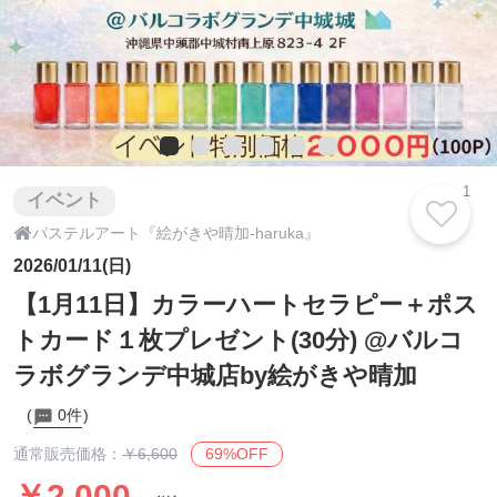
1
イベント

パステルアート『絵がきや晴加-haruka』
2026/01/11(日)
【1月11日】カラーハートセラピー＋ポス
トカード１枚プレゼント(30分) @バルコ
ラボグランデ中城店by絵がきや晴加
0件
69%OFF
通常販売価格：
￥6,600
￥2,000