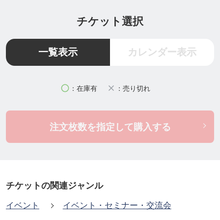
食」から軽やかな自分を思い出す1日を。
チケット選択
✔ 月桃のお香づくり
✔ パステルアート＆カラーセラピー
一覧表示
カレンダー表示
✔ ヨガ＆セッション
✔ 2026年を占う曼荼羅タロット＆琉球干支龍カード
circle
close
：在庫有
：売り切れ
✔ からだにやさしいスイーツ＆ドリンク
注文枚数を指定して購入する
「あ、気になる♪」は、もうサイン✨
新年をワクワクと希望をもってスタートしません
か？
チケットの関連ジャンル
​日時：2026年1月11日10:00-16:00
イベント
イベント・セミナー・交流会
​場所：バルコラボグランデ中城店