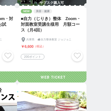
サブスク購入可
NEW
美容・健康
om・対
■自力（じりき）整体 Zoom・
お試
対面教室受講生様用 月額コー
ス（月4回）
ニ
兵庫県

自力整体教室 ジョジョニ
￥6,600
（税込）
200ポイント