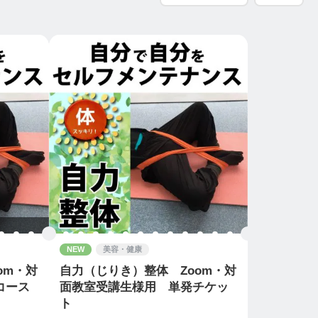
NEW
美容・健康
om・対
自力（じりき）整体 Zoom・対
コース
面教室受講生様用 単発チケッ
ト