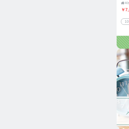

￥7,
1