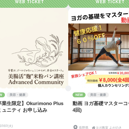
W
美容・健康
NEW
美容・健康
業生限定】Okurimono Plus
動画 ヨガ基礎マスターコ
ミュニティ お申し込み
4回)
/07/07(火)
長野県

ヨガ教室 よがのき