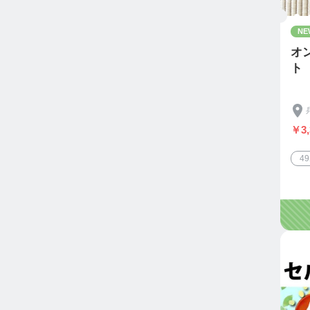
NE
オ
ト
￥3,
4