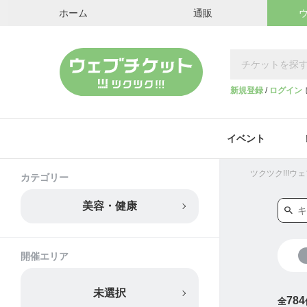
ホーム
通販
新規登録
/
ログイン
イベント
ツクツク!!!
カテゴリー
美容・健康
開催エリア
未選択
784
全