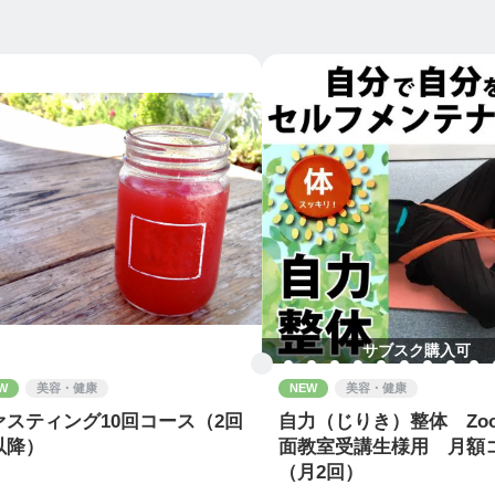
サブスク購入可
W
美容・健康
NEW
美容・健康
ァスティング10回コース（2回
自力（じりき）整体 Zo
以降）
面教室受講生様用 月額
（月2回）