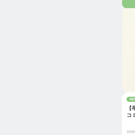
NE
【卒
コ
2026