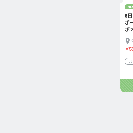
NE
6
ポ
ボ
￥58
8