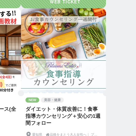
NEW
美容・健康
ース(全
ダイエット・体質改善に！食事
指導カウンセリング＋安心の1週
間フォロー
愛知県

品格をまとう大人女性へ｜ プリンセスエリー