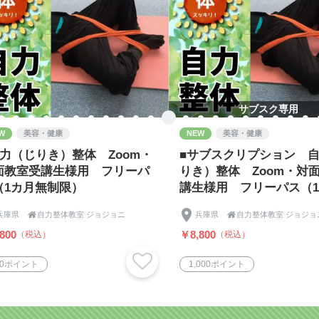
サブスク専用
W
美容・健康
NEW
美容・健康
自力（じりき）整体 Zoom・
■サブスクリプション 
面教室受講生様用 フリーパ
りき）整体 Zoom・対
（1カ月無制限）
講生様用 フリーパス（
制限）
兵庫県

自力整体教室 ジョジョニ
兵庫県

自力整体教室 ジョジョ
800
￥8,800
（税込）
（税込）
50ポイント
1,000ポイント