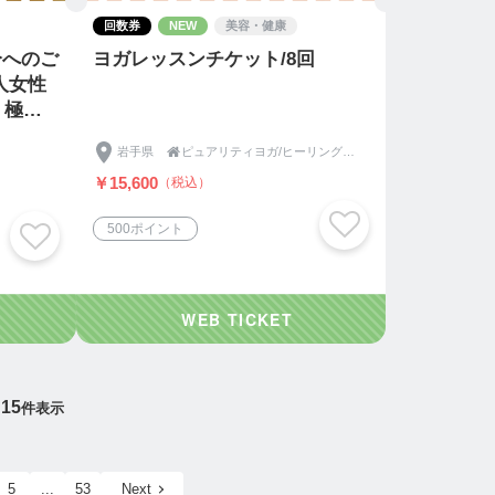
回数券
NEW
美容・健康
分へのご
ヨガレッスンチケット/8回
人女性
」極上
0分（心
岩手県

ピュアリティヨガ/ヒーリングサロン/岩手
りデザ
￥15,600
（税込）
500ポイント
15
件表示
5
...
53
Next