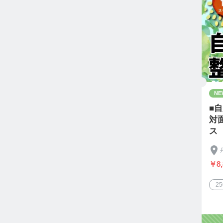
NE
■
対
ス
￥8,
2