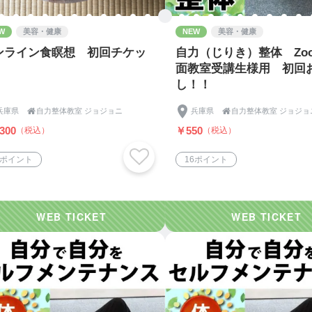
W
美容・健康
NEW
美容・健康
ンライン食瞑想 初回チケッ
自力（じりき）整体 Zo
面教室受講生様用 初回
し！！
兵庫県

自力整体教室 ジョジョニ
兵庫県

自力整体教室 ジョジョ
300
￥550
（税込）
（税込）
9ポイント
16ポイント