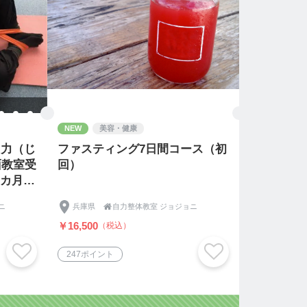
NEW
美容・健康
自力（じ
ファスティング7日間コース（初
面教室受
回）
1カ月無
ニ
兵庫県

自力整体教室 ジョジョニ
￥16,500
（税込）
247ポイント