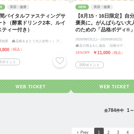
W
美容・健康
NEW
美容・健康
日間バイタルファスティングサ
【8月15・16日限定】自
ート（酵素ドリンク2本、ルイ
褒美に。がんばらない大
スティー付き）
のための「品格ボディ®
プライベートレッスン12
2026/08/15(土)～2026/08/16(日)
愛知県

品格をまとう大人女性へ｜ プリンセスエリー
整うカフェタイム＆手作

足の指まわし協会 「品格ボディYUKARI塾」
,800
（税込）
ート付）
￥11,000
16%OFF
（税込）
82ポイント
200ポイント
784
1～
全
件中
Prev
1
2
3
4