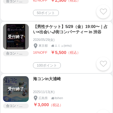
￥2,500
62%OFF
（税込）
合コン・街コン
50ポイント
【男性チケット】5/29（金）19:00〜｜占
い×出会い🌙街コンパーティー in 渋谷
受付終了
2026/05/29(金)
東京都
エミュ(emu)

￥5,500
16%OFF
（税込）
合コン・街コン
100ポイント
海コンin大浦崎
受付終了
2025/11/13(木)
広島県
itohen

￥3,000
（税込）
合コン・街コン