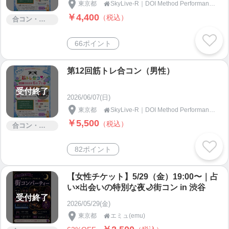
東京都
SkyLive-R｜DOI Method Performance Lab

￥4,400
（税込）
合コン・街コン
66ポイント
第12回筋トレ合コン（男性）
受付終了
2026/06/07(日)
東京都
SkyLive-R｜DOI Method Performance Lab

￥5,500
（税込）
合コン・街コン
82ポイント
【女性チケット】5/29（金）19:00〜｜占
い×出会いの特別な夜🌙街コン in 渋谷
受付終了
2026/05/29(金)
東京都
エミュ(emu)
