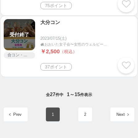
75ポイント
大分コン
受付終了
2023/07/15(土)
おおいた女子会〜女性のウェルビーイング応援プロジェクト

￥2,500
（税込）
合コン・街コン
37ポイント
27
1～15
全
件中
件表示
Prev
1
2
Next