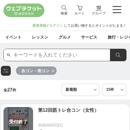
検索
カート
グループ
新規登録
/
ログイン
してお買い物するとポイントがたまる！
イベント
レッスン
グルメ
サービス
旅行・レジ
合コン・街コン
27
全
件
第12回筋トレ合コン（女性）
受付終了
2026/06/07(日)