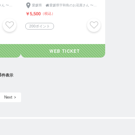
します。
愛媛県宇和島のお花屋さん 〜六兵衛坂 新倉花店〜
愛媛県

愛媛県宇和島のお花屋さん 〜六兵衛坂 新倉花店〜
￥5,500
（税込）
200ポイント
3
件表示
Next