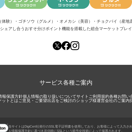
（体験）
・
ゴチソウ（グルメ）
・
オメカシ（美容）
・
チョクバイ（産地
シェアし合う
おすそ分けポイント機能
を搭載した総合マーケットプレイ
サービス各種ご案内
情報保護方針
個人情報の取り扱いについて
サイトご利用規約
各種お問い
チケットとは
ご意見・ご要望
出店をご検討のショップ様
運営会社のご案内
当サイトはDigiCert社発行のSSL電子証明書を使用しており、お客様によって入力さ
人情報保護方針に基づき送信時にSSLという暗号化技術によって保護されます。