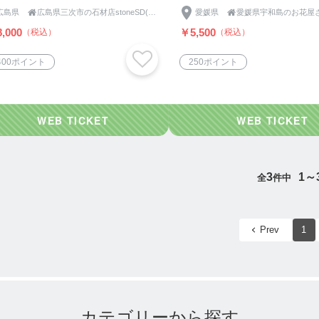
広島県

広島県三次市の石材店stoneSD(ストーンエスディー)
愛媛県

,000
￥5,500
（税込）
（税込）
,400ポイント
250ポイント
3
1～
全
件中
Prev
1
カテゴリーから探す