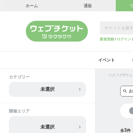
ホーム
通販
新規登録
/
ログイン
イベント
ツクツク!!!
カテゴリー
未選択
開催エリア
未選択
3
全
件