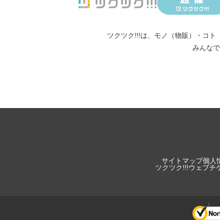
ツクツク!!!は、
モノ（物販）
・
コト
みんなで
サイトマップ
個人
ツクツク!!!ウェブ