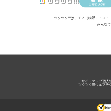
ツクツク!!!は、
モノ（物販）
・
コト
みんなで
サイトマップ
個人
ツクツク!!!ウェブ