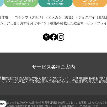
（体験）
・
ゴチソウ（グルメ）
・
オメカシ（美容）
・
チョクバイ（産地
シェアし合う
おすそ分けポイント機能
を搭載した総合マーケットプレイ
サービス各種ご案内
情報保護方針
個人情報の取り扱いについて
サイトご利用規約
各種お問い
チケットとは
ご意見・ご要望
出店をご検討のショップ様
運営会社のご案内
当サイトはDigiCert社発行のSSL電子証明書を使用しており、お客様によって入力さ
人情報保護方針に基づき送信時にSSLという暗号化技術によって保護されます。