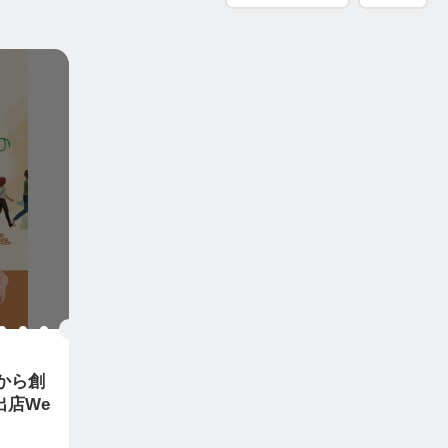
元から創
出店We