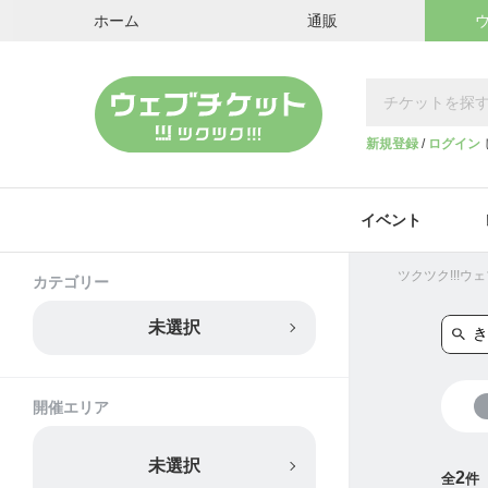
ホーム
通販
新規登録
/
ログイン
イベント
ツクツク!!!
カテゴリー
未選択
開催エリア
未選択
2
全
件