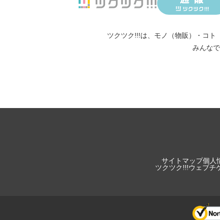
ツクツク!!!は、
モノ（物販）
・
コト
みんなで
サイトマップ
個人
ツクツク!!!ウェブ