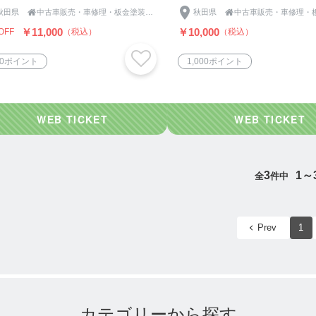
秋田県

中古車販売・車修理・板金塗装の『きららオートモビル』
秋田県

￥11,000
￥10,000
OFF
（税込）
（税込）
00ポイント
1,000ポイント
3
1～
全
件中
Prev
1
カテゴリーから探す