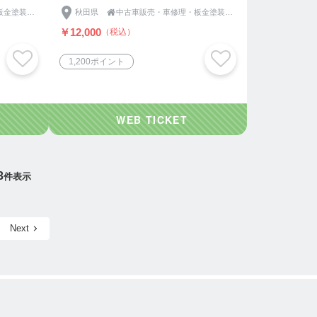
中古車販売・車修理・板金塗装の『きららオートモビル』
秋田県

中古車販売・車修理・板金塗装の『きららオートモビル』
￥12,000
（税込）
1,200ポイント
3
件表示
Next