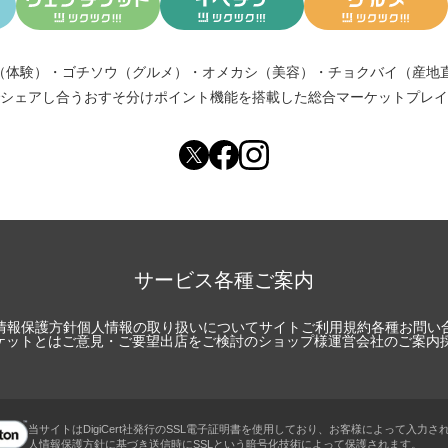
（体験）
・
ゴチソウ（グルメ）
・
オメカシ（美容）
・
チョクバイ（産地
シェアし合う
おすそ分けポイント機能
を搭載した総合マーケットプレイ
サービス各種ご案内
情報保護方針
個人情報の取り扱いについて
サイトご利用規約
各種お問い
チケットとは
ご意見・ご要望
出店をご検討のショップ様
運営会社のご案内
当サイトはDigiCert社発行のSSL電子証明書を使用しており、お客様によって入力さ
人情報保護方針に基づき送信時にSSLという暗号化技術によって保護されます。