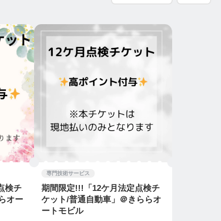
専門技術サービス
定点検チ
期間限定!!!「12ケ月法定点検チ
らオー
ケット/普通自動車」＠きららオ
ートモビル