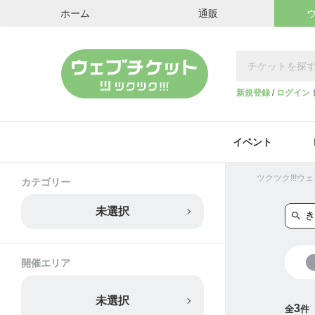
ホーム
通販
新規登録
/
ログイン
イベント
ツクツク!!!
カテゴリー
未選択
開催エリア
未選択
3
全
件