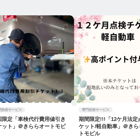
門技術サービス
専門技術サービス
回限定「車検代行費用値引き
期間限定!!!「12ケ月法
ケット」＠きららオートモビ
ケット/軽自動車」＠きら
トモビル