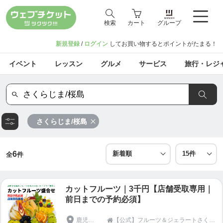
検索
カート
グループ
新規登録
/
ログイン
してお買い物するとポイントがたまる！
イベント
レッスン
グルメ
サービス
旅行・レジ
さくらじま/桜島
6
全
件
カットフルーツ｜3千円【店舗受取専用｜
前日までの予約必須】
鹿児島県
【公式】フルーツ＆ジェラートさくらじま
