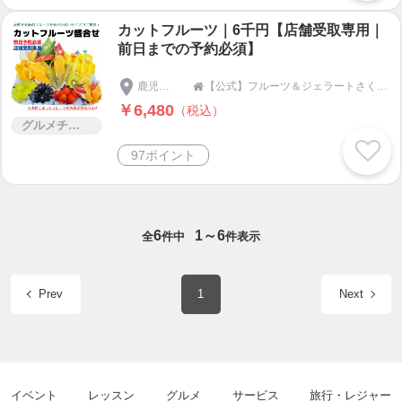
カットフルーツ｜6千円【店舗受取専用｜
前日までの予約必須】
鹿児島県
【公式】フルーツ＆ジェラートさくらじま

￥6,480
（税込）
グルメチケット
97ポイント
6
1～6
全
件中
件表示
Prev
1
Next
イベント
レッスン
グルメ
サービス
旅行・レジャー