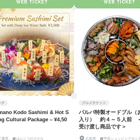
ンチ
グルメチケット
ano Kodo Sashimi & Hot S
パルパ特製オードブル（
ng Cultural Package – ¥4,50
入り） 約４～５人前 
受け渡し商品です＞
三重県

ほんじつのさかな
広島県

甲田ショッピングセン