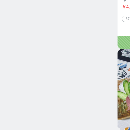
￥4,
6