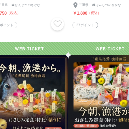
三重県

ほんじつのさかな
三重県

ほんじつのさかな
750
￥1,800
（税込）
（税込）
1ポイント
27ポイント