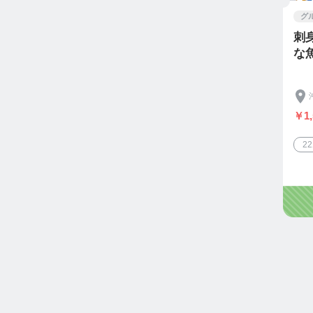
グ
刺
な
￥1,
2