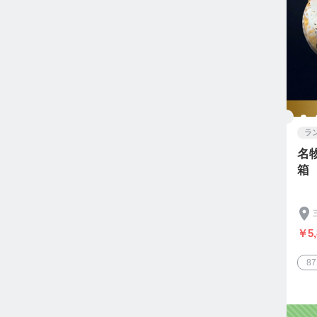
ラ
名
￥5,
8