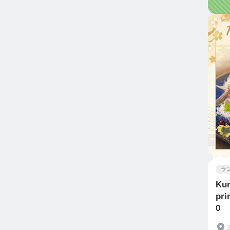
ラ
Kum
pri
0