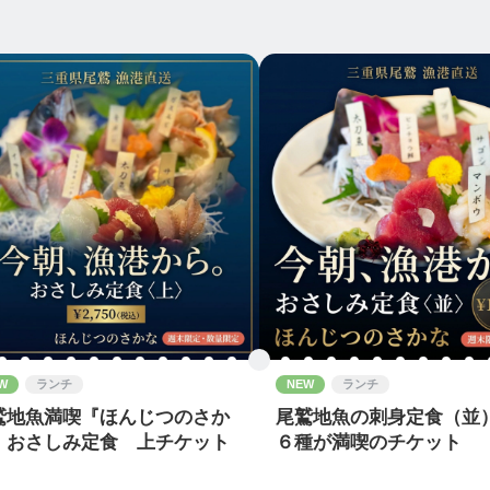
W
ランチ
NEW
ランチ
鷲地魚満喫『ほんじつのさか
尾鷲地魚の刺身定食（並
』おさしみ定食 上チケット
６種が満喫のチケット