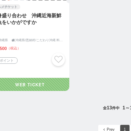
ルメチケット
身盛り合わせ 沖縄近海新鮮
魚をいかがですか
沖縄県

沖縄県/恩納村/こだわり沖縄 料理/宿 泊 「心（くくる）の宿」
500
（税込）
2ポイント
13
1～
全
件中
Prev
1