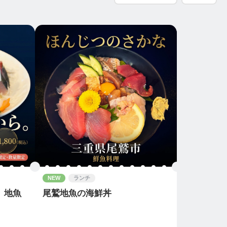
NEW
ランチ
）地魚
尾鷲地魚の海鮮丼