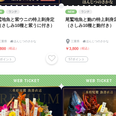
W
ランチ
NEW
ランチ
鷲地魚と紫ウニの特上刺身定
尾鷲地魚と鮑の特上刺身
（さしみ10種と紫うに付き）
（さしみ10種と鮑付き）
三重県

ほんじつのさかな
三重県

ほんじつのさかな
800
￥3,800
（税込）
（税込）
7ポイント
57ポイント