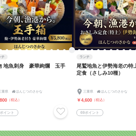
ンチ
ランチ
物 地魚刺身 豪華絢爛 玉手
尾鷲地魚と伊勢海老の特
箱
定食（さしみ10種）
三重県

ほんじつのさかな
三重県

ほんじつのさかな
800
￥4,600
（税込）
（税込）
7ポイント
69ポイント