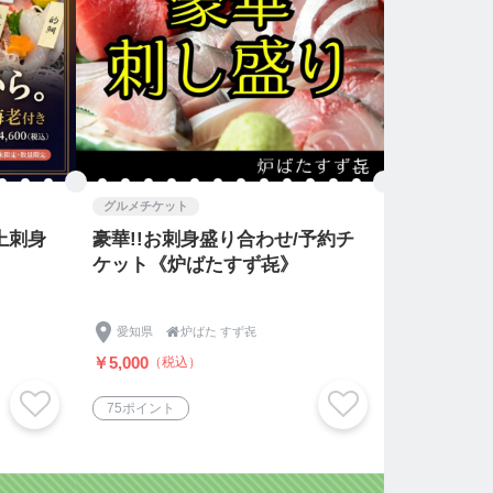
グルメチケット
上刺身
豪華!!お刺身盛り合わせ/予約チ
ケット《炉ばたすず㐂》
愛知県

炉ばた すず㐂
￥5,000
（税込）
75ポイント