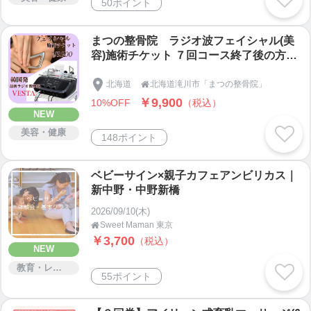
50ポイント
まつの整骨院 ラジオ波フェイシャル(美
容)施術チケット ７回コース終了後の方専
用
北海道
北海道滝川市「まつの整骨院」

￥9,900
10%OFF
（税込）
NEW
美容・健康
148ポイント
ベビーサイン×親子カフェアンビリカス｜
新中野・中野新橋
2026/09/10(木)
Sweet Maman 東京

￥3,700
（税込）
NEW
教育・レッスン・講習
55ポイント