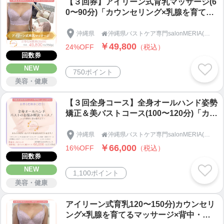
【３回券】アイリーン式育乳マッサージ(6
0〜90分)「カウンセリング×乳腺を育てる
マッサージ×背中・筋膜リリース×下着フ
ィッティング×セルフケア」沖縄県宜野湾
沖縄県
沖縄県バストケア専門salonMERIA(サロンメリア)

市バストケア専門SalonMERIA(サロンメ
￥49,800
24%OFF
（税込）
リア)
回数券
NEW
750ポイント
美容・健康
【３回全身コース】全身オールハンド姿勢
矯正＆美バストコース(100〜120分)「カウ
ンセリング×乳腺を育てるマッサージ×背
中・筋膜リリース×食事法×下着フィッテ
沖縄県
沖縄県バストケア専門salonMERIA(サロンメリア)

ィング×セルフケア」沖縄県宜野湾市バス
￥66,000
16%OFF
（税込）
トケア専門SalonMERIA(サロンメリア)
回数券
NEW
1,100ポイント
美容・健康
アイリーン式育乳120〜150分)カウンセリ
ング×乳腺を育てるマッサージ×背中・筋