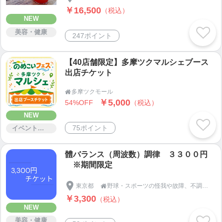
￥16,500
（税込）
NEW
美容・健康
247ポイント
【40店舗限定】多摩ツクマルシェブース
出店チケット
多摩ツクモール

￥5,000
54%OFF
（税込）
NEW
75ポイント
イベント・セミナー・交流会
體バランス（周波数）調律 ３３００円
※期間限定
東京都
野球・スポーツの怪我や故障、不調による焦りを解消！早期復帰で結果を出す、回復とパフォーマンス向上の【ＫＵ総合学習塾：東京都三鷹市】

￥3,300
（税込）
NEW
美容・健康