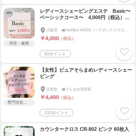
レディースシェービングエステ Basic〜
ベーシックコース〜 4,000円（税込）
【大阪京橋 HairBox WAGO】
大阪府
HairBox WAGO（ヘアボックスワゴウ）｜理容室｜大阪市都島区・京橋駅

￥4,000
（税込）
美容・健康
60ポイント
【女性】ピュアそらまめレディースシェー
ビング
広島県
そらまめ理容室

￥4,400
（税込）
専門技術サービス
132ポイント
カウンタークロス CR-802 ピンク 60枚入