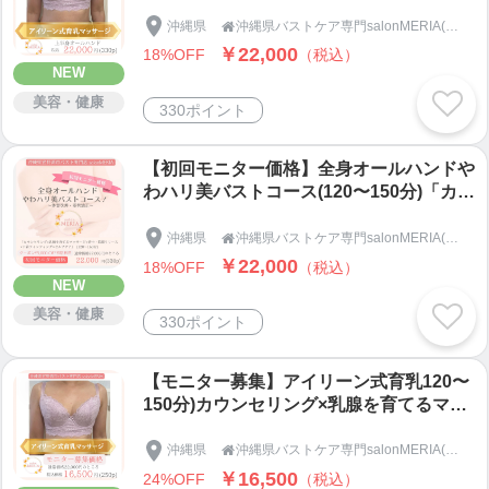
膜リリース×下着フィッティング×セルフ
ケア」沖縄県宜野湾市バストケア専門Sal
沖縄県
沖縄県バストケア専門salonMERIA(サロンメリア)

onMERIA(サロンメリア)
￥22,000
18%OFF
（税込）
NEW
美容・健康
330ポイント
【初回モニター価格】全身オールハンドや
わハリ美バストコース(120〜150分)「カウ
ンセリング×乳腺を育てるマッサージ×背
中・筋膜リリース×下着フィッティング×
沖縄県
沖縄県バストケア専門salonMERIA(サロンメリア)

セルフケア」沖縄県宜野湾市バストケア専
￥22,000
18%OFF
（税込）
門SalonMERIA(サロンメリア)
NEW
美容・健康
330ポイント
【モニター募集】アイリーン式育乳120〜
150分)カウンセリング×乳腺を育てるマッ
サージ×背中・筋膜リリース×下着フィッ
ティング×セルフケア」沖縄県宜野湾市バ
沖縄県
沖縄県バストケア専門salonMERIA(サロンメリア)

ストケア専門SalonMERIA(サロンメリア)
￥16,500
24%OFF
（税込）