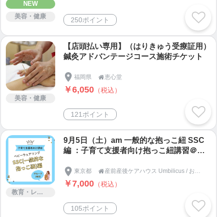
NEW
美容・健康
250ポイント
【店頭払い専用】（はりきゅう受療証用）
鍼灸アドバンテージコース施術チケット
福岡県
恵心堂

￥6,050
（税込）
美容・健康
121ポイント
9月5日（土）am 一般的な抱っこ紐 SSC
編 ：子育て支援者向け抱っこ紐講習＠ア
ンビリカス
東京都
産前産後ケアハウス Umbilicus / おやこCafe Umbilicus

￥7,000
（税込）
教育・レッスン・講習
105ポイント