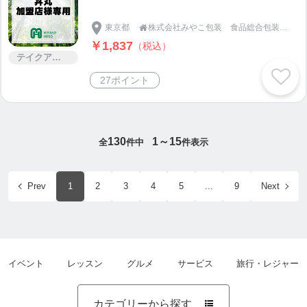
東京都
株式会社みやこ包装 食品総合包装資材

￥1,837
（税込）
テイクアウト
27ポイント
130
1～15
全
件中
件表示
Prev
1
2
3
4
5
...
9
Next
イベント
レッスン
グルメ
サービス
旅行・レジャー
カテゴリーから探す
