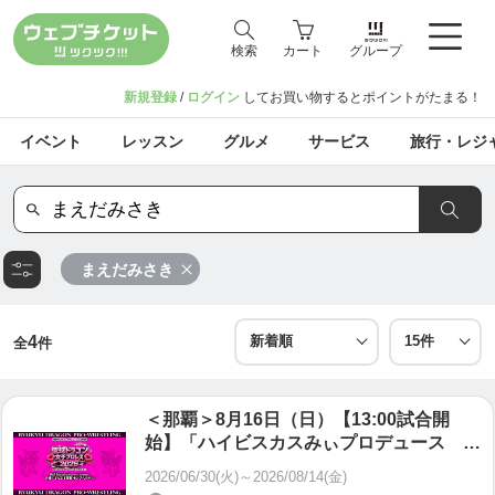
検索
カート
グループ
新規登録
/
ログイン
してお買い物するとポイントがたまる！
イベント
レッスン
グルメ
サービス
旅行・レジ
まえだみさき
4
全
件
＜那覇＞8月16日（日）【13:00試合開
始】「ハイビスカスみぃプロデュース 琉
球ドラゴン女子プロレス2026」一般自由
2026/06/30(火)～2026/08/14(金)
席