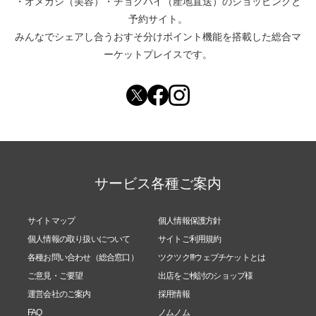
・
オメカシ（美容）
・
チョクバイ（産地直送）
のショッピングと
予約サイト。
みんなでシェアし合う
おすそ分けポイント機能
を搭載した総合マ
ーケットプレイスです。
サービス各種ご案内
サイトマップ
個人情報保護方針
個人情報の取り扱いについて
サイトご利用規約
各種お問い合わせ（総合窓口）
ツクツク!!!ウェブチケットとは
ご意見・ご要望
出店をご検討のショップ様
運営会社のご案内
採用情報
FAQ
ノムノム