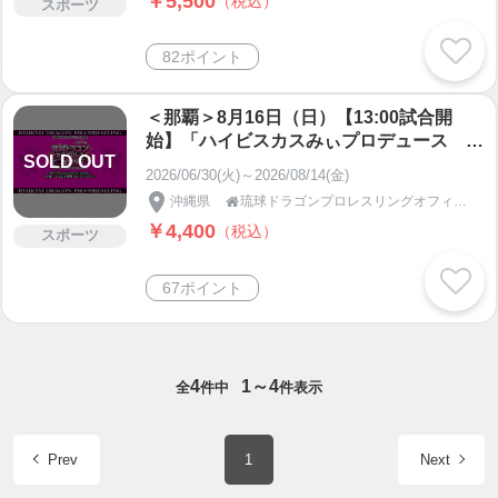
￥5,500
（税込）
スポーツ
82ポイント
＜那覇＞8月16日（日）【13:00試合開
始】「ハイビスカスみぃプロデュース 琉
SOLD OUT
球ドラゴン女子プロレス2026」最前列SS
2026/06/30(火)～2026/08/14(金)
席
沖縄県
琉球ドラゴンプロレスリングオフィシャルショップ

￥4,400
（税込）
スポーツ
67ポイント
4
1～4
全
件中
件表示
Prev
1
Next