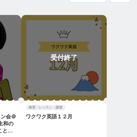
受付終了
教育・レッスン・講習
ワイン会＠
ワクワク英語１２月
生和の
ことば