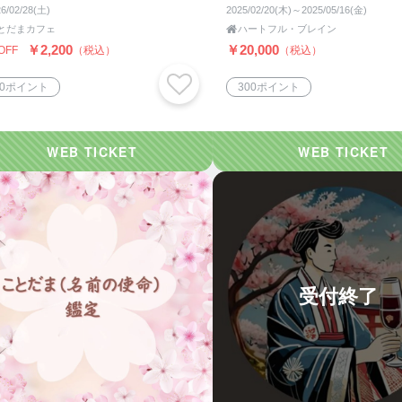
の対談付
6/02/28(土)
2025/02/20(木)～2025/05/16(金)
とだまカフェ

ハートフル・ブレイン
￥2,200
￥20,000
OFF
（税込）
（税込）
00ポイント
300ポイント
受付終了