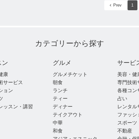
Prev
1
カテゴリーから探す
スン
グルメ
サービ
健康
グルメチケット
美容・健
術サービス
朝食
専門技術
ション
ランチ
各種コン
ツ
ティー
占い
レッスン・講習
ディナー
レンタル
テイクアウト
ファッシ
中華
スポーツ
和食
不動産
アジア・エスニック
金融・保