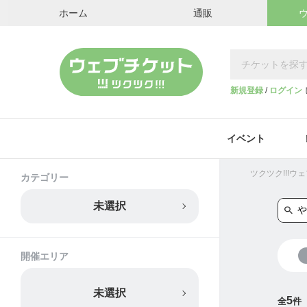
ホーム
通販
新規登録
/
ログイン
イベント
ツクツク!!!
カテゴリー
未選択
開催エリア
未選択
5
全
件