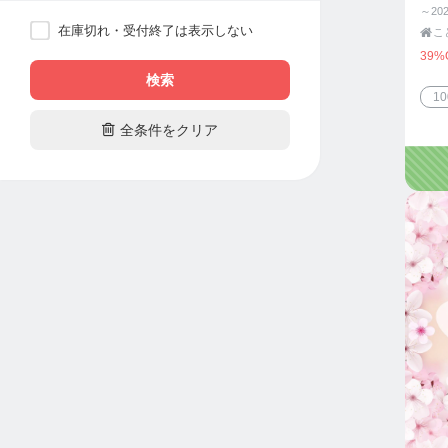
～202
在庫切れ・受付終了は表示しない

こ
39%
検索
1

全条件をクリア