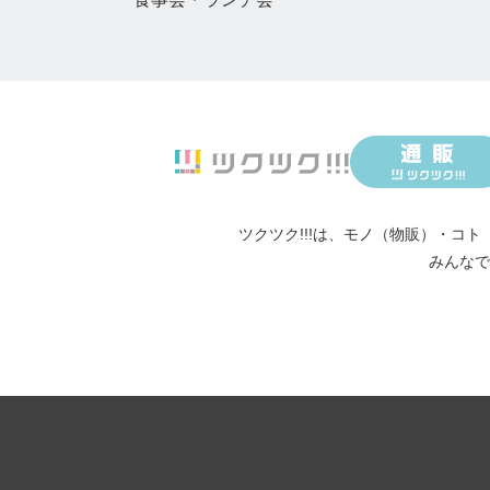
ツクツク!!!は、
モノ（物販）
・
コト
みんなで