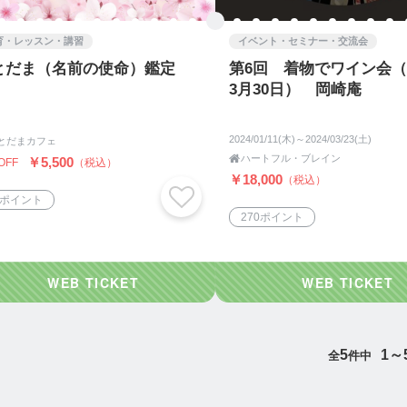
育・レッスン・講習
イベント・セミナー・交流会
とだま（名前の使命）鑑定
第6回 着物でワイン会（2
3月30日） 岡崎庵
2024/01/11(木)～2024/03/23(土)
とだまカフェ

ハートフル・ブレイン
￥5,500
OFF
（税込）
￥18,000
（税込）
2ポイント
270ポイント
5
1～
全
件中