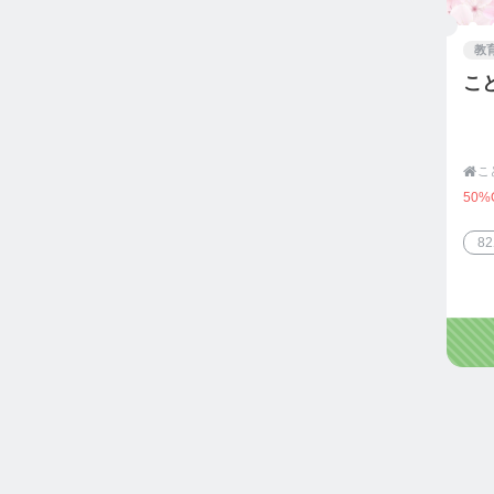
教
こ

こ
50%
8