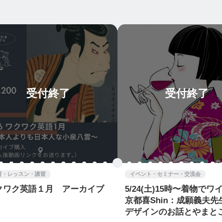
受付終了
受付終了
育・レッスン・講習
イベント・セミナー・交流会
クワク英語１月 アーカイブ
5/24(土)15時〜着物で
京都喜Shin：成願義夫先
デザインのお話とやまと