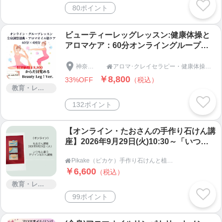
80ポイント
ビューティーレッグレッスン:健康体操と
アロマケア：60分オンライングループレ
ッスン月４回以上受けられるBeauty Le
g！Ver.
神奈川県
アロマ･クレイセラピー・健康体操・サロン＆スクール [アラ･マーリエalamale] [TAOタオ]

￥8,800
33%OFF
（税込）
教育・レッスン・講習
132ポイント
【オンライン・たおさんの手作り石けん講
座】2026年9月29日(火)10:30～「いつも
と違うデザイン石けん講座」・Pikake
Pikake（ピカケ）手作り石けんと植物の手仕事教室 オンラインショップ

（ピカケ）
￥6,600
（税込）
教育・レッスン・講習
99ポイント