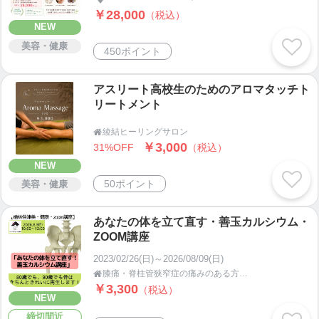
￥28,000
（税込）
NEW
美容・健康
450ポイント
アスリート高校生のためのアロマタッチト
リートメント
綾結ヒーリングサロン

￥3,000
31%OFF
（税込）
NEW
50ポイント
美容・健康
あなたの体を立て直す・善玉カルシウム・
ZOOM講座
2023/02/26(日)～2026/08/09(日)
膝痛・脊柱管狭窄症の痛みのある方を笑顔にする[アロマならちゃん治療院]

￥3,300
（税込）
NEW
締切間近