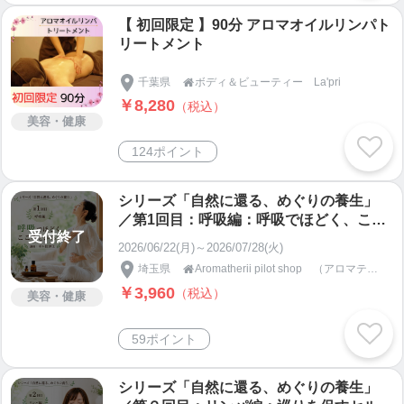
【 初回限定 】90分 アロマオイルリンパト
リートメント
千葉県
ボディ＆ビューティー La'pri

￥8,280
（税込）
美容・健康
124ポイント
シリーズ「自然に還る、めぐりの養生」
／第1回目：呼吸編：呼吸でほどく、ここ
受付終了
ろとからだ Aromatherii
2026/06/22(月)～2026/07/28(火)
埼玉県
Aromatherii pilot shop （アロマテリ）

￥3,960
（税込）
美容・健康
59ポイント
シリーズ「自然に還る、めぐりの養生」