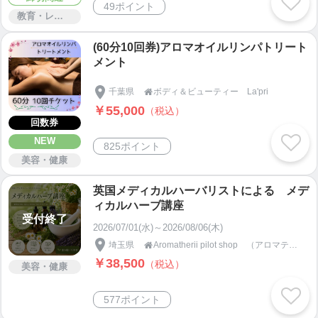
49ポイント
教育・レッスン・講習
(60分10回券)アロマオイルリンパトリート
メント
千葉県
ボディ＆ビューティー La'pri

￥55,000
（税込）
回数券
NEW
825ポイント
美容・健康
英国メディカルハーバリストによる メデ
ィカルハーブ講座
受付終了
2026/07/01(水)～2026/08/06(木)
埼玉県
Aromatherii pilot shop （アロマテリ）

￥38,500
（税込）
美容・健康
577ポイント