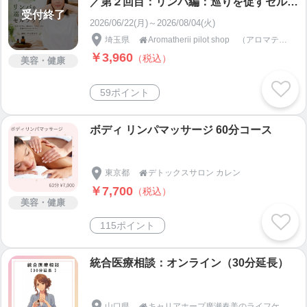
／第２回目：リンパ編：巡りを促すセルフ
受付終了
ケア Aromatherii
2026/06/22(月)～2026/08/04(火)
埼玉県
Aromatherii pilot shop （アロマテリ）

￥3,960
（税込）
美容・健康
59ポイント
ボディ リンパマッサージ 60分コース
東京都
デトックスサロン カレン

￥7,700
（税込）
美容・健康
115ポイント
統合医療相談：オンライン（30分延長）
山口県
キャリアホープ廣瀬春美のライフケア相談室
