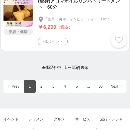
(全身)アロマオイルリンパトリートメン
ト 60分
千葉県
ボディ＆ビューティー La'pri

￥6,200
（税込）
美容・健康
93ポイント
437
1～15
全
件中
件表示
Prev
1
2
3
4
5
...
30
Next
イベント
レッスン
グルメ
サービス
旅行・レジャー