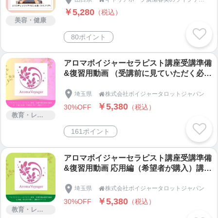
￥5,280
（税込）
美容・健康
80ポイント
アロマボイジャーセラピスト講座受講準備
&復習用動画 （受講前に見ていただく必須
動画です）講師用チケット
埼玉県
株式会社ボイジャータロットジャパン

￥5,380
30%OFF
（税込）
教育・レッスン・講習
161ポイント
アロマボイジャーセラピスト講座受講準備
&復習用動画 応用編（希望者が購入）講師
用チケット
埼玉県
株式会社ボイジャータロットジャパン

￥5,380
30%OFF
（税込）
教育・レッスン・講習