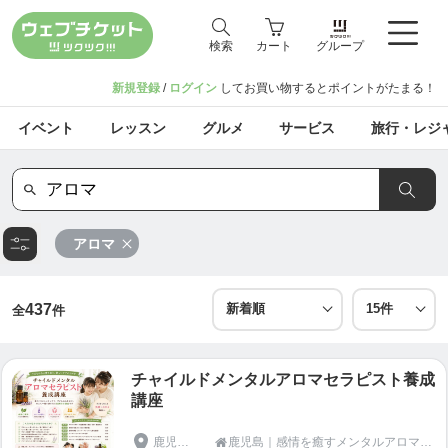
検索
カート
グループ
新規登録
/
ログイン
してお買い物するとポイントがたまる！
イベント
レッスン
グルメ
サービス
旅行・レジ
アロマ
437
全
件
チャイルドメンタルアロマセラピスト養成
講座
鹿児島県
鹿児島｜感情を癒すメンタルアロマスクールアスターアートのんちゃん
