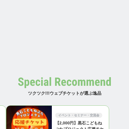
ツクツク!!!ウェブチケットが選ぶ逸品
イベント・セミナー・交流会
【2,000円】黒石こどもね
・
ぷたプロジェクト応援チケ