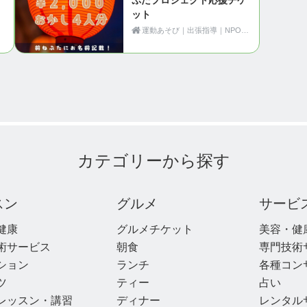
ット
運動あそび｜出張指導｜NPO法人Motion（青森県黒石市）
カテゴリーから探す
スン
グルメ
サービ
健康
グルメチケット
美容・健
術サービス
朝食
専門技術
ション
ランチ
各種コン
ツ
ティー
占い
レッスン・講習
ディナー
レンタル