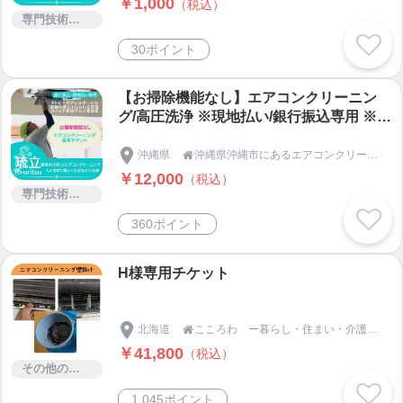
￥1,000
（税込）
専門技術サービス
30ポイント
【お掃除機能なし】エアコンクリーニン
グ/高圧洗浄 ※現地払い/銀行振込専用 ※高
ポイント３％還元中！
沖縄県
沖縄県沖縄市にあるエアコンクリーニングとエアコン取付屋さん「琉立(りゅうりつ)」

￥12,000
（税込）
専門技術サービス
360ポイント
H様専用チケット
北海道
こころわ ー暮らし・住まい・介護のお困りごと解決のプロー

￥41,800
（税込）
その他のサービス
1,045ポイント