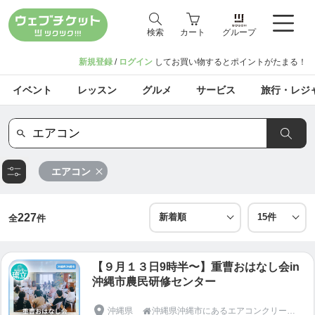
検索
カート
グループ
新規登録
/
ログイン
してお買い物するとポイントがたまる！
イベント
レッスン
グルメ
サービス
旅行・レジ
エアコン
227
全
件
【９月１３日9時半〜】重曹おはなし会in
沖縄市農民研修センター
沖縄県
沖縄県沖縄市にあるエアコンクリーニングとエアコン取付屋さん「琉立(りゅうりつ)」
