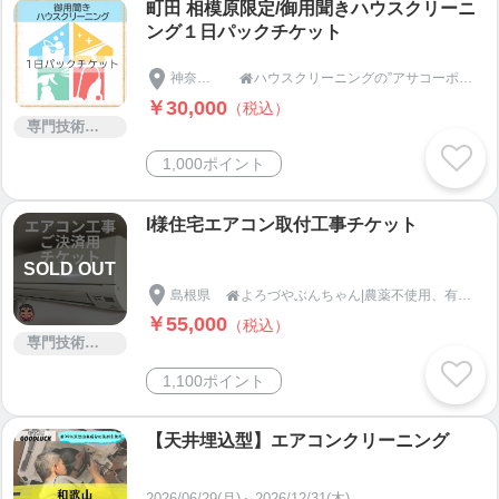
町田 相模原限定/御用聞きハウスクリーニ
ング１日パックチケット
神奈川県
ハウスクリーニングの”アサコーポレーション”

￥30,000
（税込）
専門技術サービス
1,000ポイント
I様住宅エアコン取付工事チケット
SOLD OUT
島根県
よろづやぶんちゃん|農薬不使用、有機栽培野菜ならここ！島根県安来市より

￥55,000
（税込）
専門技術サービス
1,100ポイント
【天井埋込型】エアコンクリーニング
2026/06/29(月)～2026/12/31(木)