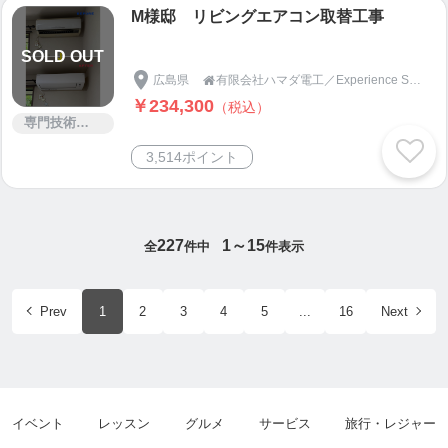
M様邸 リビングエアコン取替工事
SOLD OUT
広島県
有限会社ハマダ電工／Experience Space

￥234,300
（税込）
専門技術サービス
3,514ポイント
227
1～15
全
件中
件表示
Prev
1
2
3
4
5
...
16
Next
イベント
レッスン
グルメ
サービス
旅行・レジャー