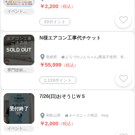
￥2,200
（税込）
イベント・セミナー・交流会
33ポイント
N様エアコン工事代チケット
SOLD OUT
島根県
よろづやぶんちゃん|農薬不使用、有機栽培野菜ならここ！島根県安来市より

￥55,999
（税込）
専門技術サービス
1,119ポイント
7/26(日)おそうじＷＳ
受付終了
和歌山県
オーガニック商店 mog

￥2,000
（税込）
イベント・セミナー・交流会