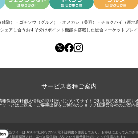
（体験）
・
ゴチソウ（グルメ）
・
オメカシ（美容）
・
チョクバイ（産地
シェアし合う
おすそ分けポイント機能
を搭載した総合マーケットプレイ
サービス各種ご案内
情報保護方針
個人情報の取り扱いについて
サイトご利用規約
各種お問い
チケットとは
ご意見・ご要望
出店をご検討のショップ様
運営会社のご案内
当サイトはDigiCert社発行のSSL電子証明書を使用しており、お客様によって入力さ
人情報保護方針に基づき送信時にSSLという暗号化技術によって保護されます。