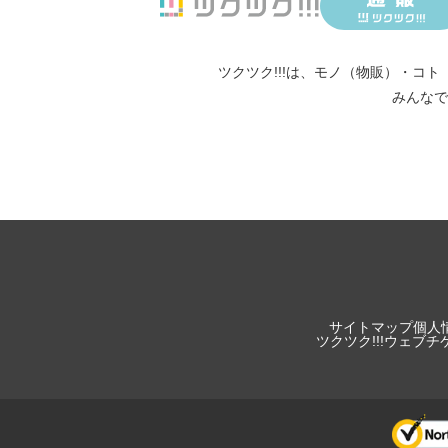
ツクツク!!!は、
モノ（物販）
・
コト
みんなで
サイトマップ
個人
ツクツク!!!ウェブ