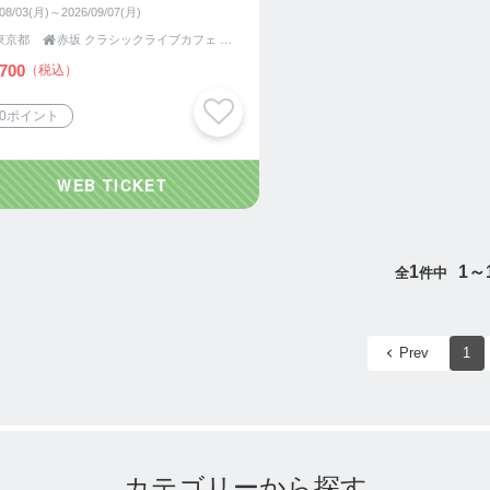
アニスト若宮功三@ カーサク
/08/03(月)～2026/09/07(月)
シカ
東京都

赤坂 クラシックライブカフェ カーサクラシカ
700
（税込）
70ポイント
1
1～
全
件中
Prev
1
カテゴリーから探す