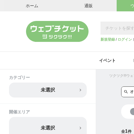
ホーム
通販
新規登録
/
ログイン
イベント
ツクツク!!!
カテゴリー
未選択
開催エリア
未選択
1
全
件