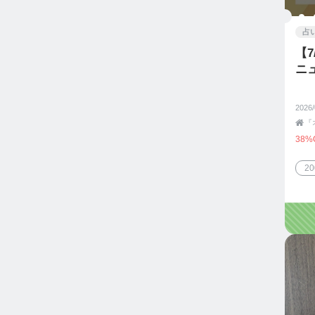
占
【
ニ
2026

38%
2