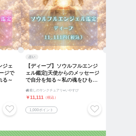
占い
ンジェ
【ディープ】ソウルフルエンジ
ージで
ェル鑑定|天使からのメッセージ
れる～
で自分を知る～私の魂をひもと
く～

癒しのサンクチュアリ∞いやすぴ
￥11,111
（税込）
1,000ポイント