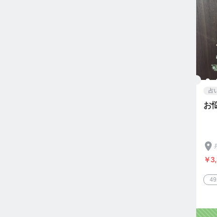
占
お
￥3,
4