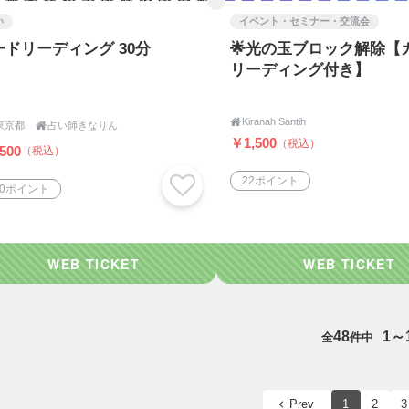
い
イベント・セミナー・交流会
ードリーディング 30分
🌟光の玉ブロック解除【
リーディング付き】

Kiranah Santih
東京都

占い師きなりん
￥1,500
（税込）
500
（税込）
22ポイント
00ポイント
48
1～
全
件中
Prev
1
2
3