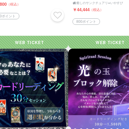

癒しのサンクチュアリ∞いやすぴ
800
（税込）
￥44,444
（税込）
00ポイント
800ポイント