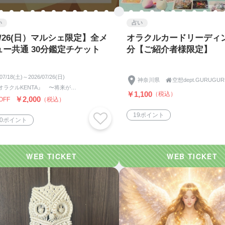
い
占い
7/26(日）マルシェ限定】全メ
オラクルカードリーディン
ュー共通 30分鑑定チケット
分【ご紹介者様限定】
/07/18(土)～2026/07/26(日)
神奈川県

空想dept.GURUGUR
『オラクルKENTA』 〜将来が不安で考えすぎてしまうあなたへ〜
￥1,100
（税込）
￥2,000
OFF
（税込）
19ポイント
00ポイント