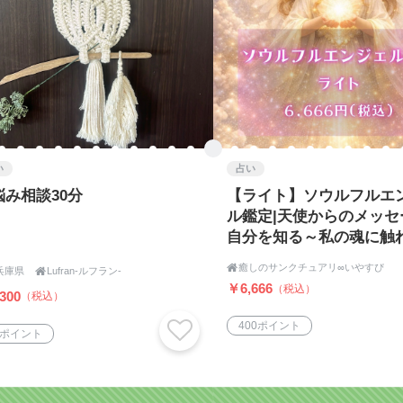
い
占い
悩み相談30分
【ライト】ソウルフルエ
ル鑑定|天使からのメッセ
自分を知る～私の魂に触

癒しのサンクチュアリ∞いやすぴ
兵庫県

Lufran-ルフラン-
￥6,666
（税込）
300
（税込）
400ポイント
9ポイント