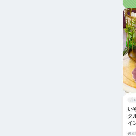
占
い
ク
イ

癒