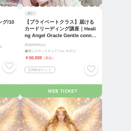
占い
グ/10
【プライベートクラス】届ける
カードリーディング講座｜Heali
ng Angel Oracle Gentle connec
tion
2026/05/05(火)
U

癒しのサンクチュアリ∞いやすぴ
￥88,888
（税込）
2,000ポイント