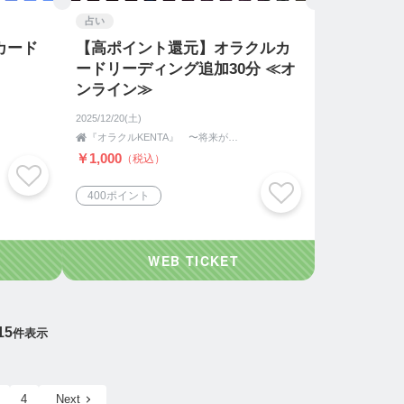
占い
カード
【高ポイント還元】オラクルカ
ードリーディング追加30分 ≪オ
ンライン≫
2025/12/20(土)

『オラクルKENTA』 〜将来が不安で考えすぎてしまうあなたへ〜
￥1,000
（税込）
400ポイント
15
件表示
4
Next