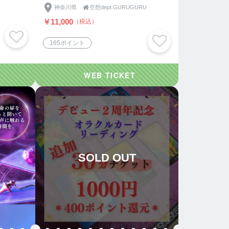
神奈川県

空想dept.GURUGURU
￥11,000
（税込）
165ポイント
SOLD OUT