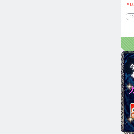
￥8,
4