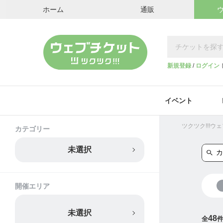
ホーム
通販
新規登録
/
ログイン
イベント
ツクツク!!!
カテゴリー
未選択
開催エリア
未選択
48
全