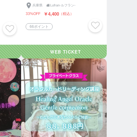
兵庫県

Lufran-ルフラン-
￥4,400
33%OFF
（税込）
66ポイント