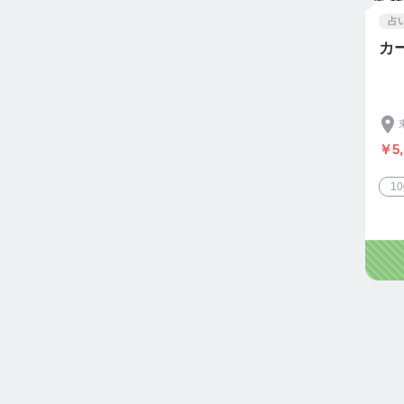
占
カ
￥5,
1