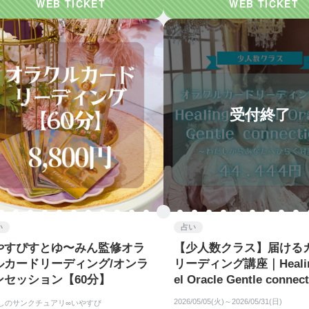
受付終了
い
占い
やすぴすとゆ〜みん監修オラ
【少人数クラス】届ける
ルカードリーディング/オンラ
リーディング講座｜Healin
ンセッション【60分】
el Oracle Gentle connec
2026/05/05(火)～2026/05/31(日)
しのサンクチュアリ∞いやすぴ