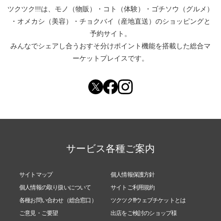
ツクツク!!!は、
モノ（物販）
・
コト（体験）
・
ゴチソウ（グルメ）
・
オメカシ（美容）
・
チョクバイ（産地直送）
のショッピングと
予約サイト。
みんなでシェアし合う
おすそ分けポイント機能
を搭載した総合マ
ーケットプレイスです。
サービス各種ご案内
サイトマップ
個人情報保護方針
個人情報の取り扱いについて
サイトご利用規約
各種お問い合わせ（総合窓口）
ツクツク!!!ウェブチケットとは
ご意見・ご要望
出店をご検討のショップ様