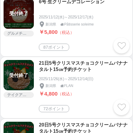
6号 生クリームデコレーション
受付終了
2025/11/12(水)～2025/12/17(水)
新潟県
Pâtisserie soleime

￥5,800
（税込）
グルメチケット
87ポイント
21日5号クリスマスチョコクリームバナナ
タルト15㎝予約チケット
受付終了
2025/11/26(水)～2025/12/14(日)
新潟県
FLAN

￥4,800
（税込）
テイクアウト
72ポイント
20日5号クリスマスチョコクリームバナナ
タルト15㎝予約チケット