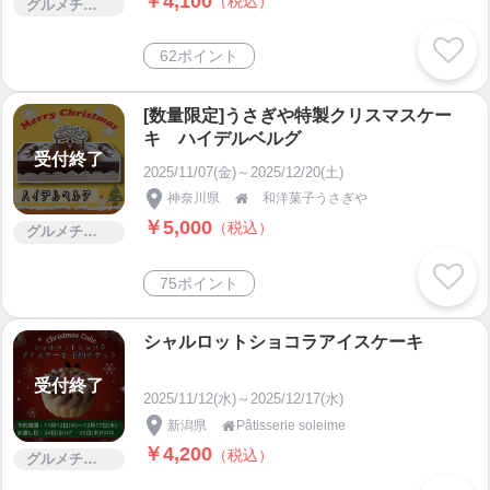
￥4,100
（税込）
グルメチケット
62ポイント
[数量限定]うさぎや特製クリスマスケー
キ ハイデルベルグ
受付終了
2025/11/07(金)～2025/12/20(土)
神奈川県
和洋菓子うさぎや

￥5,000
（税込）
グルメチケット
75ポイント
シャルロットショコラアイスケーキ
受付終了
2025/11/12(水)～2025/12/17(水)
新潟県
Pâtisserie soleime

￥4,200
（税込）
グルメチケット