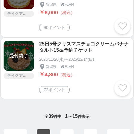
新潟県
FLAN

￥6,000
（税込）
テイクアウト
90ポイント
25日5号クリスマスチョコクリームバナナ
タルト15㎝予約チケット
受付終了
2025/11/26(水)～2025/12/14(日)
新潟県
FLAN

￥4,800
（税込）
テイクアウト
72ポイント
39
1～15
全
件中
件表示