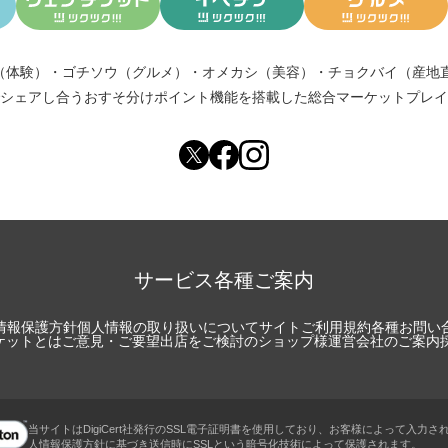
（体験）
・
ゴチソウ（グルメ）
・
オメカシ（美容）
・
チョクバイ（産地
シェアし合う
おすそ分けポイント機能
を搭載した総合マーケットプレイ
サービス各種ご案内
情報保護方針
個人情報の取り扱いについて
サイトご利用規約
各種お問い
チケットとは
ご意見・ご要望
出店をご検討のショップ様
運営会社のご案内
当サイトはDigiCert社発行のSSL電子証明書を使用しており、お客様によって入力さ
人情報保護方針に基づき送信時にSSLという暗号化技術によって保護されます。