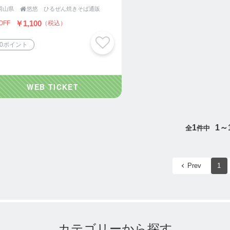
岡山県

悠悠 ひるぜん焼きそば通販
￥1,100
OFF
（税込）
00ポイント
1
1～
全
件中
Prev
1
カテゴリーから探す