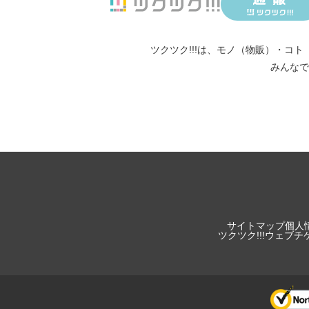
ツクツク!!!は、
モノ（物販）
・
コト
みんなで
サイトマップ
個人
ツクツク!!!ウェブ