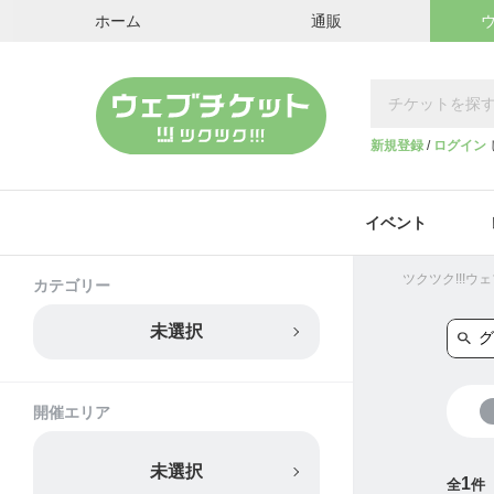
ホーム
通販
新規登録
/
ログイン
イベント
ツクツク!!!
カテゴリー
未選択
開催エリア
未選択
1
全
件