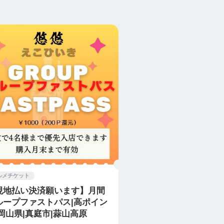
ルメチケット
現地払い決済願います】月間
ループファストパス|高ポイン
|岡山県|真庭市|蒜山高原