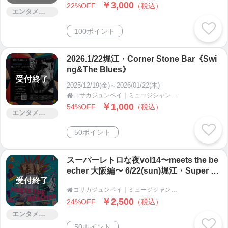
￥3,000
22%OFF
（税込）
エンタメ・コンサート
100ポイント
2026.1/22堀江・Corner Stone Bar《Swi
ng&The Blues》
受付終了
2025/12/19(金)～2026/01/22(木)
コサカジュンペイ｜ミュージシャン、ギタリスト、イベント企画・運営｜人と人が響き合い繋がる場を作る

￥1,000
54%OFF
（税込）
エンタメ・コンサート
50ポイント
スーパーレトロな夜vol14〜meets the be
echer 大阪編〜 6/22(sun)堀江・Super Re
受付終了
tro Machine
コサカジュンペイ｜ミュージシャン、ギタリスト、イベント企画・運営｜人と人が響き合い繋がる場を作る

￥2,500
24%OFF
（税込）
エンタメ・コンサート
50ポイント