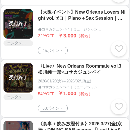
【大阪イベント】New Orleans Lovers Ni
ght vol.ゼロ｜Piano＋Sax Session｜リ
受付終了
ズムアンドブルース編｜5/6十三レインコ
コサカジュンペイ｜ミュージシャン、ギタリスト、イベント企画・運営｜人と人が響き合い繋がる場を作る

ート
￥3,000
22%OFF
（税込）
エンタメ・コンサート
45ポイント
〈Live〉New Orleans Roommate vol.3
松川純一郎×コサカジュンペイ
受付終了
2026/01/20(火)～2026/02/13(金)
コサカジュンペイ｜ミュージシャン、ギタリスト、イベント企画・運営｜人と人が響き合い繋がる場を作る

￥1,000
54%OFF
（税込）
エンタメ・コンサート
50ポイント
《食事＋飲み放題付き》2026.3/27(金)京
橋・DINING BAR manna 『Last Live&Fa