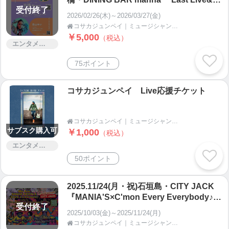
受付終了
rewell Party』 予約チケット
2026/02/26(木)～2026/03/27(金)
コサカジュンペイ｜ミュージシャン、ギタリスト、イベント企画・運営｜人と人が響き合い繋がる場を作る

￥5,000
（税込）
エンタメ・コンサート
75ポイント
コサカジュンペイ Live応援チケット
コサカジュンペイ｜ミュージシャン、ギタリスト、イベント企画・運営｜人と人が響き合い繋がる場を作る

サブスク購入可
￥1,000
（税込）
エンタメ・コンサート
50ポイント
2025.11/24(月・祝)石垣島・CITY JACK
『MANIA'S×C'mon Every Everybody♪ g
受付終了
uest伊良皆 誠+知念孝行』
2025/10/03(金)～2025/11/24(月)
コサカジュンペイ｜ミュージシャン、ギタリスト、イベント企画・運営｜人と人が響き合い繋がる場を作る
