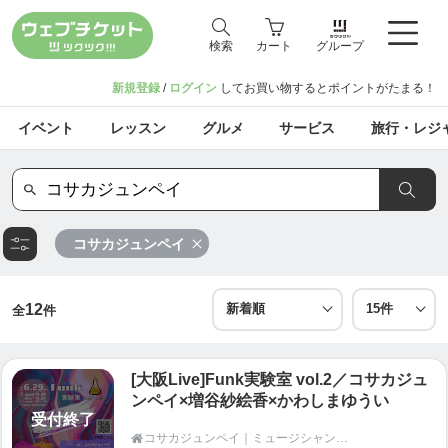
検索
カート
グループ
新規登録
/
ログイン
してお買い物するとポイントがたまる！
イベント
レッスン
グルメ
サービス
旅行・レジ
コサカジュンペイ
12
全
件
[大阪Live]Funk実験室 vol.2／コサカジュ
ンペイ×増谷紗絵香×かわしまゆうい
受付終了
コサカジュンペイ｜ミュージシャン、ギタリスト、イベント企画・運営｜人と人が響き合い繋がる場を作る
