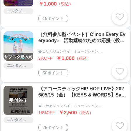
￥1,000
（税込）
エンタメ・コンサート
15ポイント
［無料参加型イベント］C'mon Every Ev
erybody♪ 活動継続のための応援（投げ
銭）チケット1000縁
コサカジュンペイ｜ミュージシャン、ギタリスト、イベント企画・運営｜人と人が響き合い繋がる場を作る

サブスク購入可
￥1,000
9%OFF
（税込）
エンタメ・コンサート
50ポイント
《アコースティックHIP HOP LIVE》202
6/05/15（金） 【KEYS & WORDS】Saet
受付終了
su ✖️KN-SUN @大阪南堀江Coner stone
コサカジュンペイ｜ミュージシャン、ギタリスト、イベント企画・運営｜人と人が響き合い繋がる場を作る

bar
￥2,500
16%OFF
（税込）
エンタメ・コンサート
75ポイント