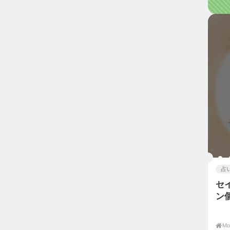
占
セ
ン
