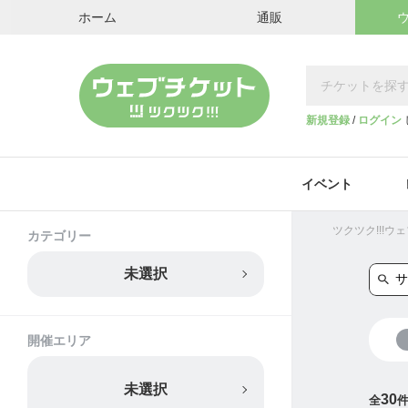
ホーム
通販
新規登録
/
ログイン
イベント
ツクツク!!!
カテゴリー
未選択
開催エリア
未選択
30
全