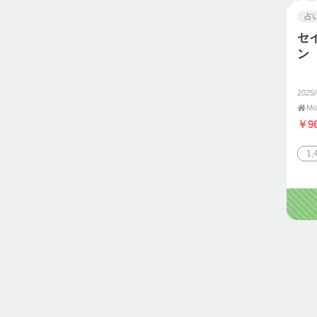
占
セ
ン
2025

￥96
1