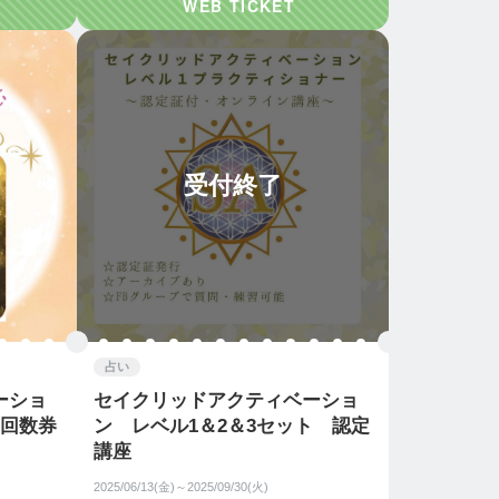
受付終了
占い
ーショ
セイクリッドアクティベーショ
 回数券
ン レベル1＆2＆3セット 認定
講座
2025/06/13(金)～2025/09/30(火)