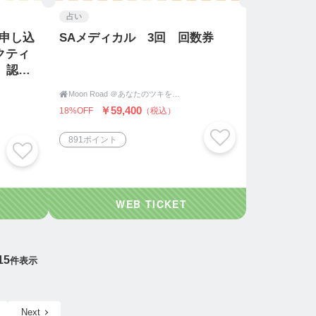
占い
）申し込
SAメディカル 3回 回数券
クティ
 認定

Moon Road ＠あなたのツキをよびこむ 月よみ師®いき〜占い・カウンセリング〜
￥59,400
18%OFF
（税込）
891ポイント
15
件表示
Next