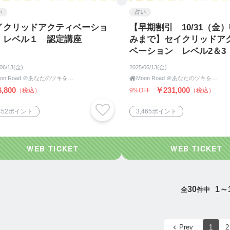
い
占い
イクリッドアクティベーショ
【早期割引 10/31（金
 レベル１ 認定講座
みまで】セイクリッドア
ベーション レベル2＆3
講座
/06/13(金)
2025/06/13(金)
Moon Road ＠あなたのツキをよびこむ 月よみ師®いき〜占い・カウンセリング〜

Moon Road ＠あなたのツキをよびこむ 月よみ師®いき〜占い・カウンセリング〜
,800
￥231,000
（税込）
9%OFF
（税込）
,452ポイント
3,465ポイント
30
1～
全
件中
Prev
1
2