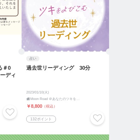
占い
る＃0
過去世リーディング 30分
リーディ
2023/01/10(火)

Moon Road ＠あなたのツキをよびこむ 月よみ師®いき〜占い・カウンセリング〜
￥8,800
（税込）
132ポイント