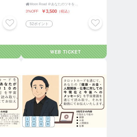

Moon Road ＠あなたのツキをよびこむ 月よみ師®いき〜占い・カウンセリング〜
￥3,500
3%OFF
（税込）
52ポイント