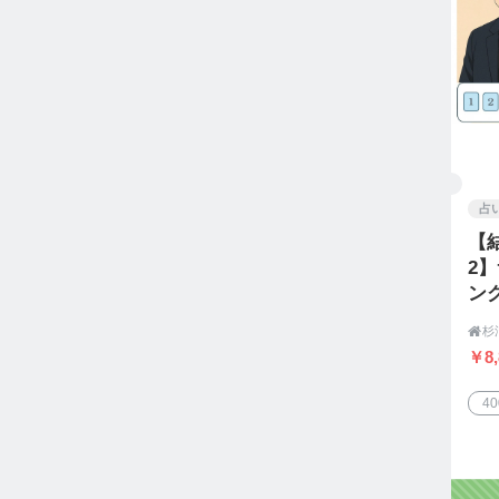
占
【
2
ン

￥8,
4