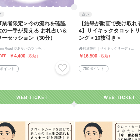
い
占い
事業者限定＞今の流れを確認
【結果が動画で受け取れ
次の一手が見える お札占い＆
4】サイキックタロット
リーセッション（30分）
ング＜10枚引き＞
Moon Road ＠あなたのツキをよびこむ 月よみ師®いき〜占い・カウンセリング〜

杉浦優司｜サイキックリーディング＆ヒーリングLabo
￥4,400
￥16,500
OFF
（税込）
（税込）
6ポイント
750ポイント