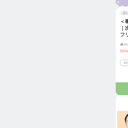
占
＜
｜
フ

50%
6