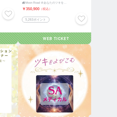

Moon Road ＠あなたのツキをよびこむ 月よみ師®いき〜占い・カウンセリング〜
￥350,900
（税込）
5,263ポイント