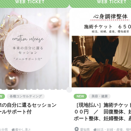
W
各種コンサルティング
NEW
美容・健康
来の自分に還るセッション
［現地払い］施術チケット
ールサポート付
００円 ／ 回復整体、
ポート整体、妊婦整体、
体
大分県

癒やし美と
愛知県
