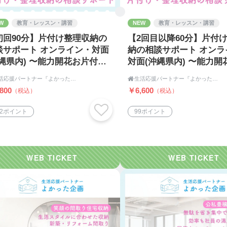
W
教育・レッスン・講習
NEW
教育・レッスン・講習
初回90分】片付け整理収納の
【2回目以降60分】片付
談サポート オンライン・対面
納の相談サポート オンラ
沖縄県内) 〜能力開花お片付
対面(沖縄県内) 〜能力開
・五感ワクワク整理収納・パ
付け・五感ワクワク整理
生活応援パートナー『よかった企画』

生活応援パートナー『よかった企画』
ースポット空間創造〜
パワースポット空間創造
800
￥6,600
（税込）
（税込）
32ポイント
99ポイント