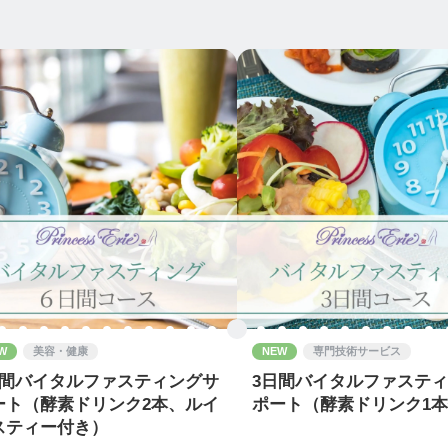
W
美容・健康
NEW
専門技術サービス
日間バイタルファスティングサ
3日間バイタルファステ
ート（酵素ドリンク2本、ルイ
ポート（酵素ドリンク1
スティー付き）