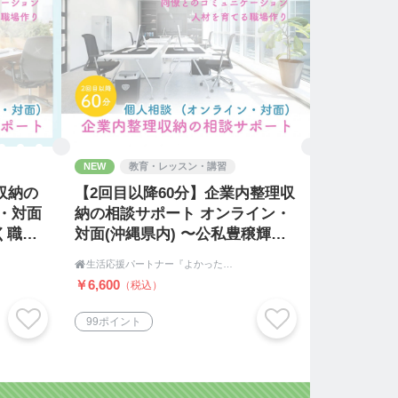
NEW
教育・レッスン・講習
収納の
【2回目以降60分】企業内整理収
・対面
納の相談サポート オンライン・
く職
対面(沖縄県内) 〜公私豊穣輝く
職場〜

生活応援パートナー『よかった企画』
￥6,600
（税込）
99ポイント