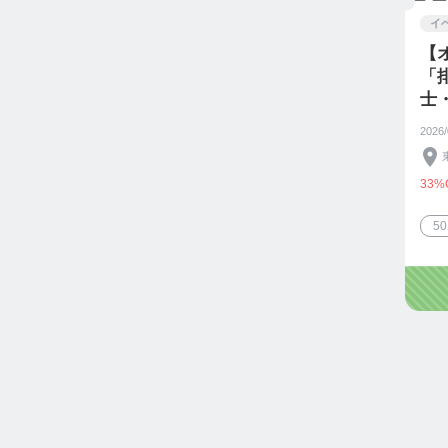
イ
【
「
士
2026
33%
5