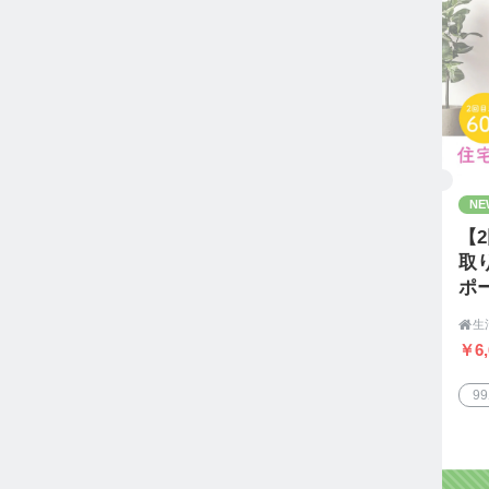
NE
【
取
ポ
内

￥6,
9