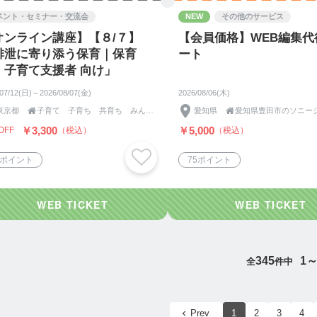
ベント・セミナー・交流会
NEW
その他のサービス
オンライン講座】【８/７】
【会員価格】WEB編集代
排泄に寄り添う保育｜保育
ート
・子育て支援者 向け」
/07/12(日)～2026/08/07(金)
2026/08/06(木)
東京都

子育て 子育ち 共育ち みんなのひろば あん
愛知県

￥3,300
￥5,000
OFF
（税込）
（税込）
0ポイント
75ポイント
345
1～
全
件中
Prev
1
2
3
4