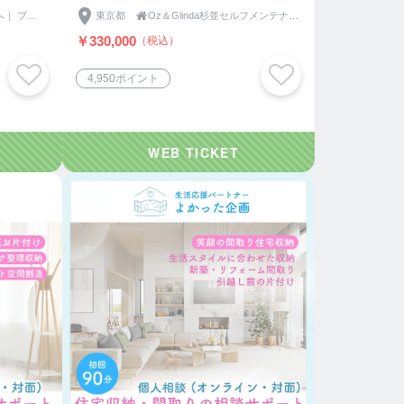
品格をまとう大人女性へ｜ プリンセスエリー
東京都

Oz＆Glinda杉並セルフメンテナンスステーション
￥330,000
（税込）
4,950ポイント