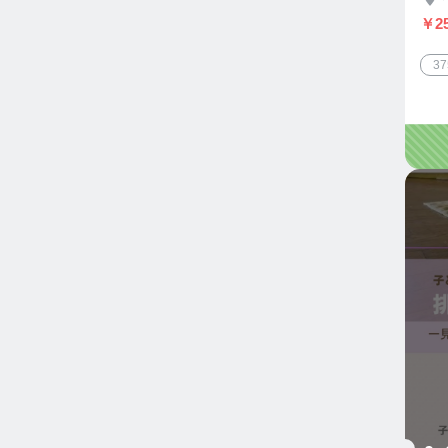
￥25
3