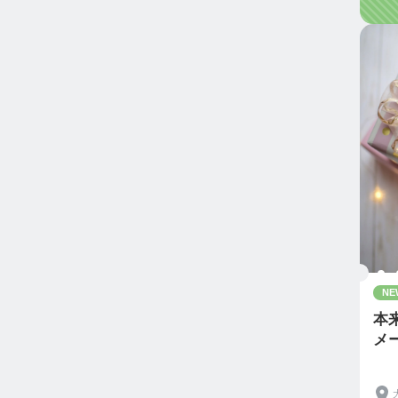
NE
本
メ