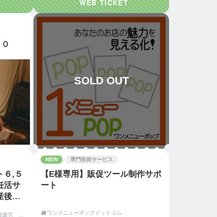
SOLD OUT
NEW
専門技術サービス
６,５
【E様専用】販促ツール制作サポ
妊活サ
ート
産後整

ワンメニューポップドットコム
妊活・妊婦・産後、慢性疲労 名古屋市天白区の【整体＆足つぼ 和恩（わおん）】