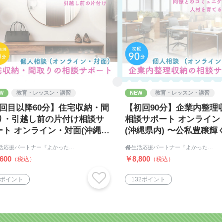
W
教育・レッスン・講習
NEW
教育・レッスン・講習
2回目以降60分】住宅収納・間
【初回90分】企業内整理
り・引越し前の片付け相談サ
相談サポート オンライン
ート オンライン・対面(沖縄県
(沖縄県内) 〜公私豊穣輝
) 〜笑顔の間取り住宅収納〜
場〜
生活応援パートナー『よかった企画』

生活応援パートナー『よかった企画』
600
￥8,800
（税込）
（税込）
9ポイント
132ポイント