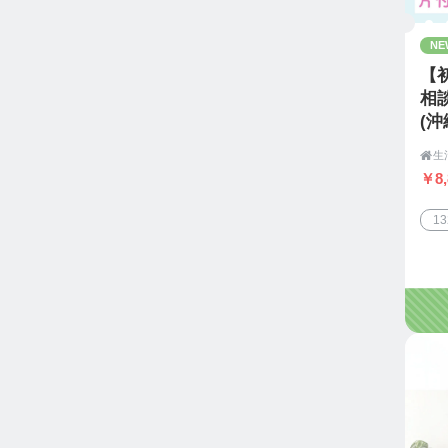
NE
【
相
(
け

ワ
￥8,
1