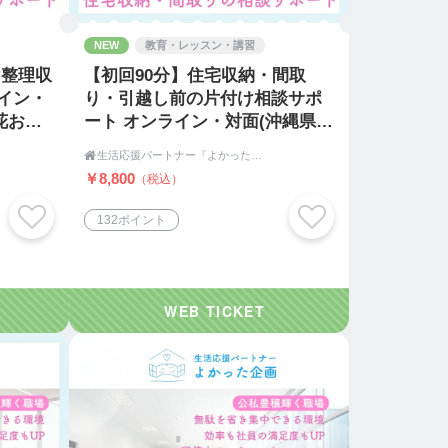
NEW
教育・レッスン・講習
け整理収
【初回90分】住宅収納・間取
イン・
り・引越し前の片付け相談サポ
花お片
ート オンライン・対面(沖縄県
収納・
内) 〜笑顔の間取り住宅収納〜

生活応援パートナー『よかった企画』
〜
￥8,800
（税込）
132ポイント