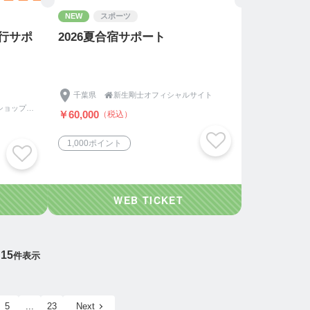
NEW
スポーツ
行サポ
2026夏合宿サポート
千葉県

新生剛士オフィシャルサイト
愛知県豊田市のソニーショップ『デジタルサポートSOGA』（デジサポ！）
￥60,000
（税込）
1,000ポイント
15
件表示
5
...
23
Next