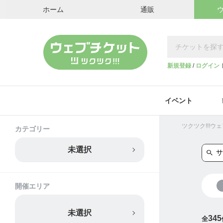
ホーム
通販
新規登録
/
ログイン
イベント
ツクツク!!!
カテゴリー
未選択
開催エリア
未選択
345
全