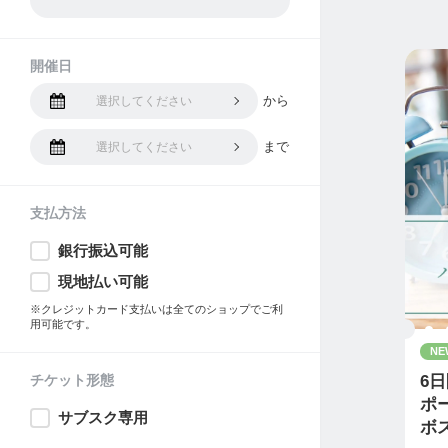
開催日
から
選択してください
まで
選択してください
支払方法
銀行振込可能
現地払い可能
※クレジットカード支払いは全てのショップでご利
用可能です。
NE
チケット形態
6
ポ
サブスク専用
ボ