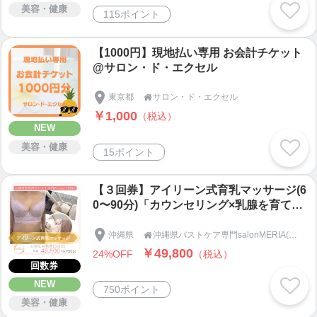
美容・健康
115ポイント
【1000円】現地払い専用 お会計チケット
@サロン・ド・エクセル
東京都
サロン・ド・エクセル

￥1,000
（税込）
NEW
美容・健康
15ポイント
【３回券】アイリーン式育乳マッサージ(6
0〜90分)「カウンセリング×乳腺を育てる
マッサージ×背中・筋膜リリース×下着フ
ィッティング×セルフケア」沖縄県宜野湾
沖縄県
沖縄県バストケア専門salonMERIA(サロンメリア)

市バストケア専門SalonMERIA(サロンメ
￥49,800
24%OFF
（税込）
リア)
回数券
NEW
750ポイント
美容・健康