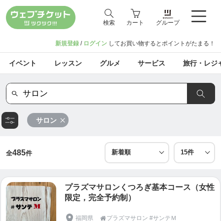
検索
カート
グループ
新規登録
/
ログイン
してお買い物するとポイントがたまる！
イベント
レッスン
グルメ
サービス
旅行・レジ
サロン
485
全
件
プラズマサロンくつろぎ基本コース（女性
限定，完全予約制）
福岡県
プラズマサロン #サンテＭ
