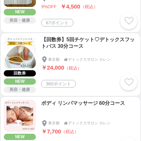
￥4,500
9%OFF
（税込）
NEW
美容・健康
67ポイント
【回数券】5回チケット♡デトックスフッ
トバス 30分コース
東京都
デトックスサロン カレン

￥24,000
（税込）
回数券
NEW
360ポイント
美容・健康
ボディ リンパマッサージ 60分コース
東京都
デトックスサロン カレン

￥7,700
（税込）
NEW