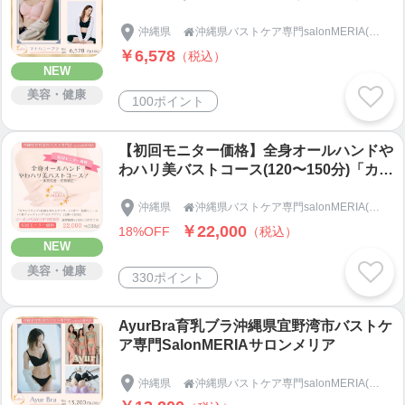
沖縄県
沖縄県バストケア専門salonMERIA(サロンメリア)

￥6,578
（税込）
NEW
美容・健康
100ポイント
【初回モニター価格】全身オールハンドや
わハリ美バストコース(120〜150分)「カウ
ンセリング×乳腺を育てるマッサージ×背
中・筋膜リリース×下着フィッティング×
沖縄県
沖縄県バストケア専門salonMERIA(サロンメリア)

セルフケア」沖縄県宜野湾市バストケア専
￥22,000
18%OFF
（税込）
門SalonMERIA(サロンメリア)
NEW
美容・健康
330ポイント
AyurBra育乳ブラ沖縄県宜野湾市バストケ
ア専門SalonMERIAサロンメリア
沖縄県
沖縄県バストケア専門salonMERIA(サロンメリア)
