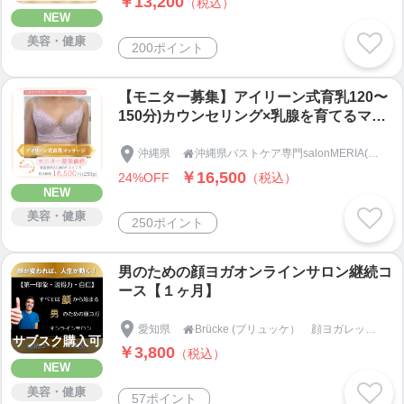
￥13,200
（税込）
NEW
美容・健康
200ポイント
【モニター募集】アイリーン式育乳120〜
150分)カウンセリング×乳腺を育てるマッ
サージ×背中・筋膜リリース×下着フィッ
ティング×セルフケア」沖縄県宜野湾市バ
沖縄県
沖縄県バストケア専門salonMERIA(サロンメリア)

ストケア専門SalonMERIA(サロンメリア)
￥16,500
24%OFF
（税込）
NEW
美容・健康
250ポイント
男のための顔ヨガオンラインサロン継続コ
ース【１ヶ月】
愛知県
Brücke (ブリュッケ） 顔ヨガレッスン・深眠タッチ®︎セラピー

サブスク購入可
￥3,800
（税込）
NEW
美容・健康
57ポイント