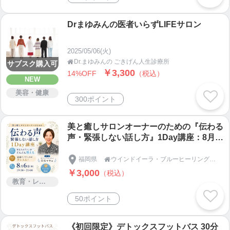
Drまゆみんの医者いらずLIFEサロン
2025/05/06(火)
Dr.まゆみんの ごきげん人生診療所

サブスク購入可
￥3,300
14%OFF
（税込）
NEW
美容・健康
300ポイント
美と癒しサロンオーナーのための『伝わる
声・緊張しない話し方』1Day講座：8月6
日(木)19:30~21:00
福岡県
ウインドイーラ・ブルーヒーリングスクール｜アジアンビューティー協会｜Asian Beauty assoc

￥3,000
（税込）
教育・レッスン・講習
50ポイント
《初回限定》デトックスフットバス 30分