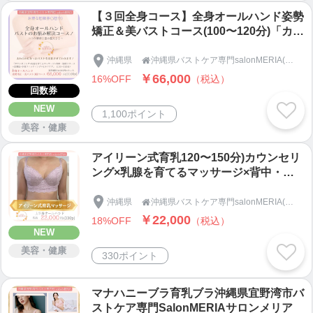
【３回全身コース】全身オールハンド姿勢
矯正＆美バストコース(100〜120分)「カウ
ンセリング×乳腺を育てるマッサージ×背
中・筋膜リリース×食事法×下着フィッテ
沖縄県
沖縄県バストケア専門salonMERIA(サロンメリア)

ィング×セルフケア」沖縄県宜野湾市バス
￥66,000
16%OFF
（税込）
トケア専門SalonMERIA(サロンメリア)
回数券
NEW
1,100ポイント
美容・健康
アイリーン式育乳120〜150分)カウンセリ
ング×乳腺を育てるマッサージ×背中・筋
膜リリース×下着フィッティング×セルフ
ケア」沖縄県宜野湾市バストケア専門Sal
沖縄県
沖縄県バストケア専門salonMERIA(サロンメリア)

onMERIA(サロンメリア)
￥22,000
18%OFF
（税込）
NEW
美容・健康
330ポイント
マナハニーブラ育乳ブラ沖縄県宜野湾市バ
ストケア専門SalonMERIAサロンメリア