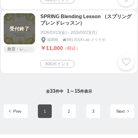
SPRING Blending Lesson （スプリング
ブレンドレッスン）
受付終了
2026/03/13(金)～2026/03/23(月)
福岡県
MELISSA Lab メリラボ

￥11,000
（税込）
教育・レッスン・講習
300ポイント
33
1～15
全
件中
件表示
Prev
1
2
3
Next