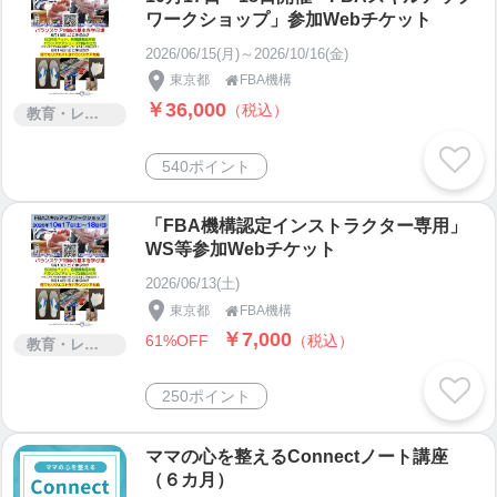
ワークショップ」参加Webチケット
2026/06/15(月)～2026/10/16(金)
東京都
FBA機構

￥36,000
（税込）
教育・レッスン・講習
540ポイント
「FBA機構認定インストラクター専用」
WS等参加Webチケット
2026/06/13(土)
東京都
FBA機構

￥7,000
61%OFF
（税込）
教育・レッスン・講習
250ポイント
ママの心を整えるConnectノート講座
（６カ月）