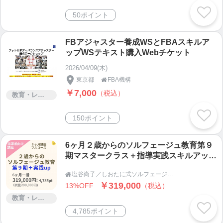
50ポイント
FBアジャスター養成WSとFBAスキルア
ップWSテキスト購入Webチケット
2026/04/09(木)
東京都
FBA機構

￥7,000
（税込）
教育・レッスン・講習
150ポイント
6ヶ月２歳からのソルフェージュ教育第９
期マスタークラス＋指導実践スキルアップ
コース
塩谷尚子／しおたに式ソルフェージュオフィシャル

￥319,000
13%OFF
（税込）
教育・レッスン・講習
4,785ポイント