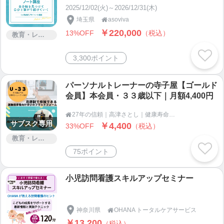
2025/12/02(火)～2026/12/31(木)
埼玉県
asoviva

￥220,000
13%OFF
（税込）
教育・レッスン・講習
3,300ポイント
パーソナルトレーナーの寺子屋【ゴールド
会員】本会員・３３歳以下｜月額4,400円
27年の信頼｜高津さとし｜健康寿命100年プロジェクト〜４０代からの自分史上最高パフォーマンス〜

サブスク専用
￥4,400
33%OFF
（税込）
教育・レッスン・講習
75ポイント
小児訪問看護スキルアップセミナー
神奈川県
OHANA トータルケアサービス

￥13,200
（税込）