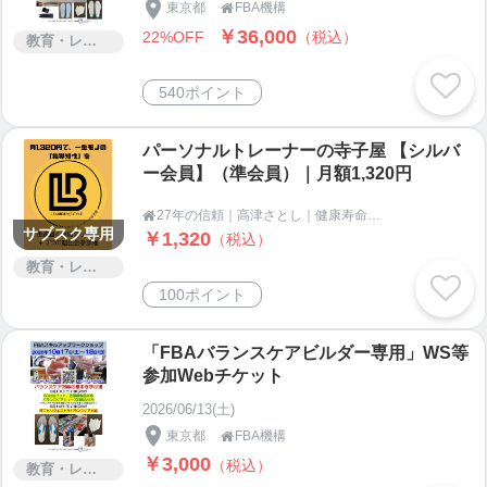
東京都
FBA機構

￥36,000
22%OFF
（税込）
教育・レッスン・講習
540ポイント
パーソナルトレーナーの寺子屋 【シルバ
ー会員】（準会員）｜月額1,320円
27年の信頼｜高津さとし｜健康寿命100年プロジェクト〜４０代からの自分史上最高パフォーマンス〜

サブスク専用
￥1,320
（税込）
教育・レッスン・講習
100ポイント
「FBAバランスケアビルダー専用」WS等
参加Webチケット
2026/06/13(土)
東京都
FBA機構

￥3,000
（税込）
教育・レッスン・講習