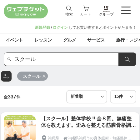
検索
カート
グループ
新規登録
/
ログイン
してお買い物するとポイントがたまる！
イベント
レッスン
グルメ
サービス
旅行・レジ
スクール
337
全
件
【スクール】整体学校 !! 全８回。無痛整
体を教えます。歪みを整える筋膜骨格調整
をオールハンドで。痛みのない優しい施
術。骨盤を中心にバランスを整える。筋肉
沖縄県
沖縄県沖縄市の真体療術・無痛整体専門「やさしい整体さりげなく」
