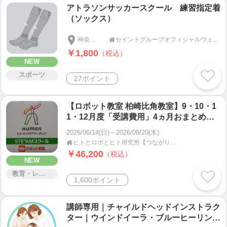
アトラソンサッカースクール 練習指定着
（ソックス）
神奈川県
セイントグループオフィシャルウェブショップ

￥1,800
（税込）
NEW
スポーツ
27ポイント
【ロボット教室 柏崎比角教室】9・10・1
1・12月度「受講費用」4ヵ月おまとめパ
ック
2026/06/14(日)～2026/08/20(木)
ヒトとロボとヒト研究所【つながりあう健幸運脳遊具】新潟県柏崎市

￥46,200
（税込）
NEW
教育・レッスン・講習
1,600ポイント
講師専用｜チャイルドヘッドインストラク
ター｜ウインドイーラ・ブルーヒーリン