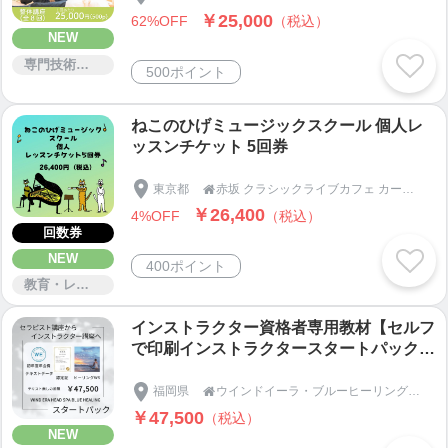
が緩み痛みが緩和。
￥25,000
62%OFF
（税込）
NEW
専門技術サービス
500ポイント
ねこのひげミュージックスクール 個人レ
ッスンチケット 5回券
東京都
赤坂 クラシックライブカフェ カーサクラシカ

￥26,400
4%OFF
（税込）
回数券
NEW
400ポイント
教育・レッスン・講習
インストラクター資格者専用教材【セルフ
で印刷インストラクタースタートパック】
【追加講座用スタートパック】
福岡県
ウインドイーラ・ブルーヒーリングスクール｜アジアンビューティー協会｜Asian Beauty assoc

￥47,500
（税込）
NEW