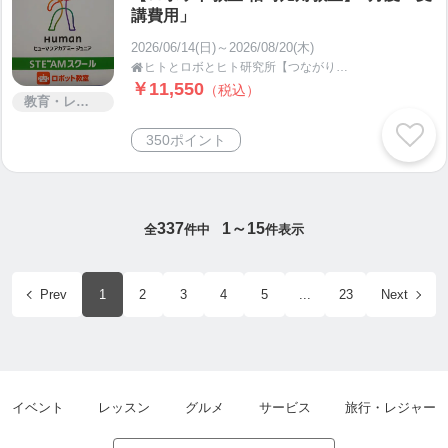
講費用」
2026/06/14(日)～2026/08/20(木)
ヒトとロボとヒト研究所【つながりあう健幸運脳遊具】新潟県柏崎市

￥11,550
（税込）
教育・レッスン・講習
350ポイント
337
1～15
全
件中
件表示
Prev
1
2
3
4
5
...
23
Next
イベント
レッスン
グルメ
サービス
旅行・レジャー