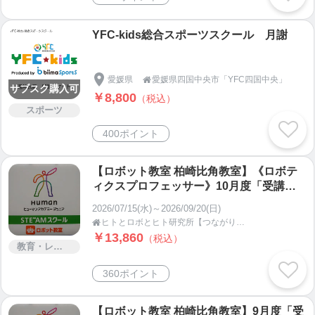
YFC-kids総合スポーツスクール 月謝
愛媛県
愛媛県四国中央市「YFC四国中央」

サブスク購入可
￥8,800
（税込）
スポーツ
400ポイント
【ロボット教室 柏崎比角教室】《ロボテ
ィクスプロフェッサー》10月度「受講費
用」
2026/07/15(水)～2026/09/20(日)
ヒトとロボとヒト研究所【つながりあう健幸運脳遊具】新潟県柏崎市

￥13,860
（税込）
教育・レッスン・講習
360ポイント
【ロボット教室 柏崎比角教室】9月度「受