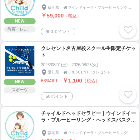
グ・ヘッドスパスクール｜オンライン座学
2日＋リアル実技1日
福岡県
ウインドイーラ・ブルーヒーリングスクール｜アジアンビューティー協会｜Asian Beauty assoc

￥59,000
（税込）
NEW
教育・レッスン・講習
900ポイント
クレセント名古屋校スクール生限定チケッ
ト
2026/08/01(土)～2026/08/25(火)
愛知県
CRESCENT（クレセント）

￥1,100
66%OFF
（税込）
NEW
スポーツ
50ポイント
チャイルドヘッドセラピー｜ウインドイー
ラ・ブルーヒーリング・ヘッドスパスクー
ル｜オンライン座学2日＋リアル実技1日
福岡県
ウインドイーラ・ブルーヒーリングスクール｜アジアンビューティー協会｜Asian Beauty assoc
