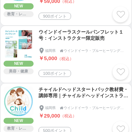
￥59,000
（税込）
NEW
教育・レッスン・講習
900ポイント
ウインドイーラスクールパンフレット１
号：インストラクター限定販売
福岡県
ウインドイーラ・ブルーヒーリングスクール｜アジアンビューティー協会｜Asian Beauty assoc

￥5,000
（税込）
NEW
美容・健康
100ポイント
チャイルドヘッドスタートパック教材費・
講師専用｜チャイルドヘッドインストラク
ター｜ウインドイーラ・ブルーヒーリン
グ・ヘッドスパスクール
福岡県
ウインドイーラ・ブルーヒーリングスクール｜アジアンビューティー協会｜Asian Beauty assoc

￥29,000
（税込）
NEW
教育・レッスン・講習
500ポイント