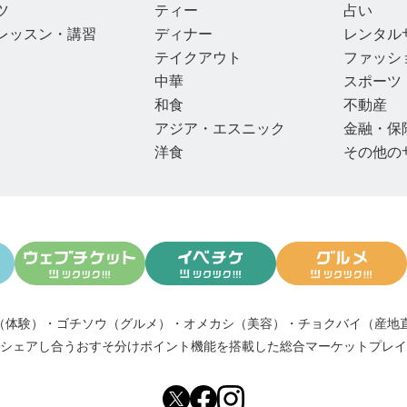
ツ
ティー
占い
レッスン・講習
ディナー
レンタル
テイクアウト
ファッシ
中華
スポーツ
和食
不動産
アジア・エスニック
金融・保
洋食
その他の
（体験）
・
ゴチソウ（グルメ）
・
オメカシ（美容）
・
チョクバイ（産地
シェアし合う
おすそ分けポイント機能
を搭載した総合マーケットプレイ