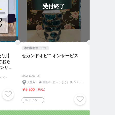
受付終了
専門技術サービス
/月】
セカンドオピニオンサービス
ておら
コンサル
ニオン
2022/11/01(火)
ャパン
大阪府

住楽®（じゅうらく）リノベーション
￥5,500
（税込）
82ポイント