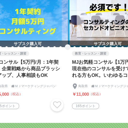
サブスク購入可
サブスク購入可
育・レッスン・講習
教育・レッスン・講習
Jコンサル【5万円/月：1年契
MJお気軽コンサル【1万円
】企業戦略から商品ブラッシ
現在他のコンサルを受け
アップ、人事相談もOK
れる方もOK。いわゆる
ティングのセカンドオピ
鳥取県

ＭＪマーケティングジャパン
鳥取県

ＭＪマーケティングジ
です！
,000
￥11,000
（税込）
（税込）
25ポイント
165ポイント