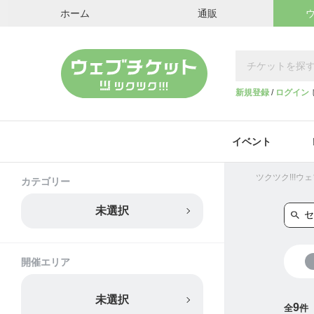
ホーム
通販
新規登録
/
ログイン
イベント
ツクツク!!!
カテゴリー
未選択
開催エリア
未選択
9
全
件