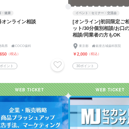
容・健康
イベント・セミナー・交流会
科オンライン相談
[オンライン]初回限定ご
ット/30分個別相談/お口
相談/同業者の方もOK
徳島県

COCO歯科
東京都

銀座古城歯科医院
650
￥2,000
（税込）
（税込）
5ポイント
30ポイント