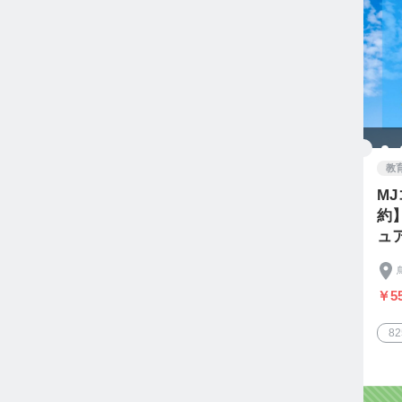
教
M
約
ュ
￥55
8