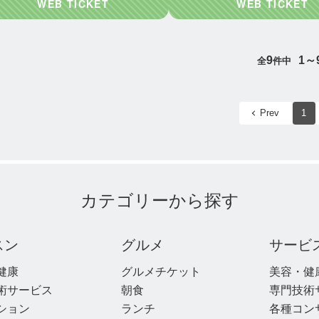
9
1～
全
件中
Prev
1
カテゴリーから探す
スン
グルメ
サービ
健康
グルメチケット
美容・健
術サービス
朝食
専門技術
ション
ランチ
各種コン