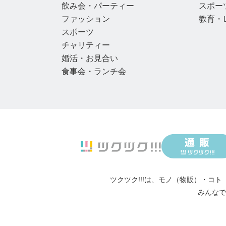
飲み会・パーティー
スポー
ファッション
教育・
スポーツ
チャリティー
婚活・お見合い
食事会・ランチ会
ツクツク!!!は、
モノ（物販）
・
コト
みんなで