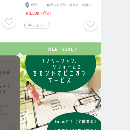
ン全国
鹿児島県

澤歯科医院｜霧島市・牧園の歯科
相談所
￥3,300
（税込）
49ポイント