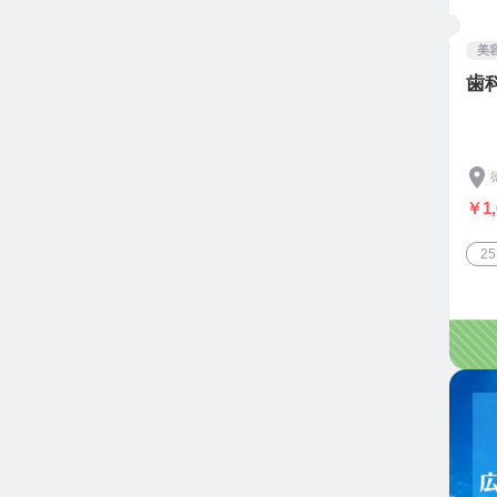
美
歯
￥1,
2