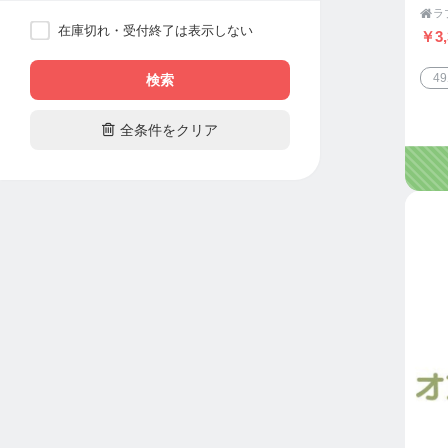
た

セ
在庫切れ・受付終了は表示しない
￥3,
シ
4
検索

全条件をクリア