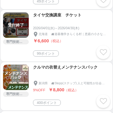
49ポイント
タイヤ交換講座 チケット
受付終了
2026/04/01(水)～2026/04/30(木)
北海道
遊暮働学きらくる村｜恵庭の小さなエコビレッジ BELUU

￥6,600
（税込）
専門技術サービス
99ポイント
クルマの衣替えメンテナンスパック
新潟県
Stepp(ステップ) 人と可能性が出会う場所

￥8,800
9%OFF
（税込）
専門技術サービス
400ポイント