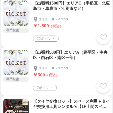
【出張料1500円】エリアC（手稲区・北広
島市・恵庭市・江別市など）
北海道
G.M.reber

￥1,500
（税込）
専門技術サービス
22ポイント
【出張料500円】エリアA（豊平区・中央
区・白石区・南区一部）
北海道
G.M.reber

￥500
（税込）
専門技術サービス
7ポイント
【タイヤ交換セット】スペース利用＋タイ
ヤ交換用工具レンタル🔧【1F土間スペー
ス】