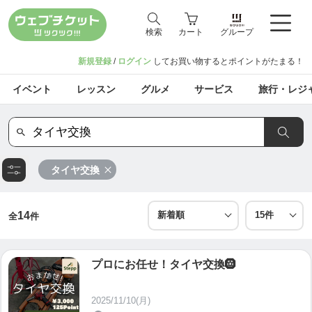
検索
カート
グループ
新規登録
/
ログイン
してお買い物するとポイントがたまる！
イベント
レッスン
グルメ
サービス
旅行・レジ
タイヤ交換
14
全
件
プロにお任せ！タイヤ交換🛞
2025/11/10(月)