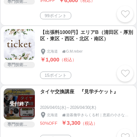
￥6,600
9%OFF
（税込）
専門技術サービス
99ポイント
【出張料1000円】エリアB（清田区・厚別
区・東区・西区・北区・南区）
北海道
G.M.reber

￥1,000
（税込）
専門技術サービス
15ポイント
タイヤ交換講座 『見学チケット』
受付終了
2026/04/01(水)～2026/04/30(木)
北海道
遊暮働学きらくる村｜恵庭の小さなエコビレッジ BELUU

￥3,300
50%OFF
（税込）
専門技術サービス