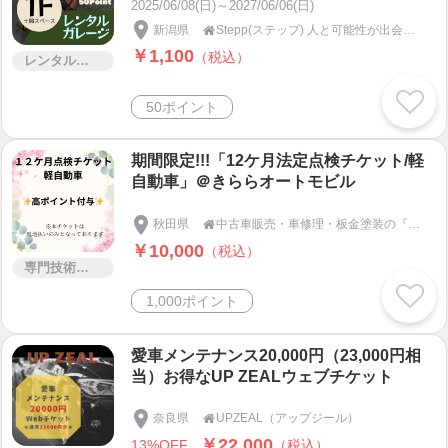
2025/06/08(日)～2027/06/06(日)
新潟県
Stepp(ステップ) 人と可能性が出会う場所

￥1,100
（税込）
レンタルサービス
50ポイント
期間限定!!!「12ケ月法定点検チケット/軽
自動車」＠きららオートモビル
秋田県
中古車販売・車修理・板金塗装の『きららオートモビル』

￥10,000
（税込）
専門技術サービス
1,000ポイント
愛車メンテナンス20,000円（23,000円相
当）お得なUP ZEALウェブチケット
奈良県
UPZEAL（アップジール）

￥22,000
13%OFF
（税込）