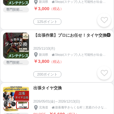
新潟県
Stepp(ステップ) 人と可能性が出会う場所

￥3,000
（税込）
専門技術サービス
125ポイント
【出張作業】プロにお任せ！タイヤ交換🛞
2025/11/10(月)
新潟県
Stepp(ステップ) 人と可能性が出会う場所

￥3,800
（税込）
専門技術サービス
200ポイント
出張タイヤ交換
2026/05/01(金)～2026/12/13(日)
北海道
遊暮働学きらくる村｜恵庭の小さなエコビレッジ BELUU
