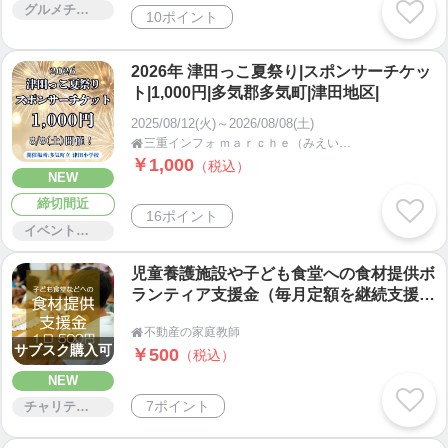
グルメチケット
10ポイント
2026年 津田っこ夏祭り|スポンサーチケッ
ト|1,000円|多気郡多気町|津田地区|
2025/08/12(火)～2026/08/08(土)
三重インフォ ｍａｒｃｈｅ（みえいんふぉまるしぇ）【三重県多気郡】

￥1,000
（税込）
NEW
締切間近
16ポイント
イベント・セミナー・交流会
児童養護施設や子ども食堂への食材提供ボ
ランティア支援金（毎月定額を継続支援す
る手続きも可能）
不動産の家庭教師

サブスク購入可
￥500
（税込）
NEW
7ポイント
チャリティー