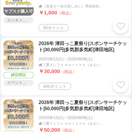
［音楽を一生の楽しみに］増谷紗絵香｜大阪のピアニスト・ライブ・音楽体験・演奏サポート

サブスク購入可
￥1,000
（税込）
エンタメ・コンサート
50ポイント
2026年 津田っこ夏祭り|スポンサーチケッ
ト|30,000円|多気郡多気町|津田地区|
2025/08/12(火)～2026/08/08(土)
三重インフォ ｍａｒｃｈｅ（みえいんふぉまるしぇ）【三重県多気郡】

￥30,000
（税込）
締切間近
イベント・セミナー・交流会
495ポイント
2026年 津田っこ夏祭り|スポンサーチケッ
ト|50,000円|多気郡多気町|津田地区|
2025/08/12(火)～2026/08/08(土)
三重インフォ ｍａｒｃｈｅ（みえいんふぉまるしぇ）【三重県多気郡】

￥50,000
（税込）