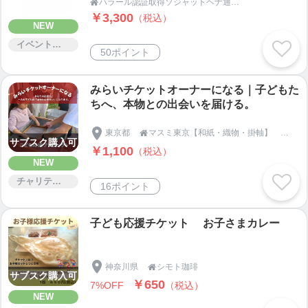
ハラール認証取得ソジャットヘナ通販ショップ｜ホメオパシーの杜（もり）

￥3,300
（税込）
NEW
イベント・セミナー・交流会
50ポイント
みらいチケットオーナーになる｜子どもた
ちへ、本物との出会いを届ける。
東京都
マスミ東京【和紙・織物・掛軸】 ECショップ

サブスク購入可
￥1,100
（税込）
NEW
チャリティー
16ポイント
子ども応援チケット お子さまカレー
神奈川県
シモト珈琲

サブスク購入可
￥650
7%OFF
（税込）
NEW