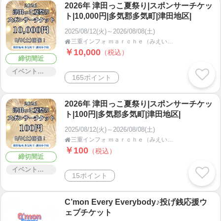
2026年 津田っこ夏祭り|スポンサーチケッ
ト|10,000円|多気郡多気町|津田地区|
2025/08/12(火)～2026/08/08(土)
三重インフォ ｍａｒｃｈｅ（みえいんふぉまるしぇ）【三重県多気郡】

￥10,000
（税込）
締切間近
イベント・セミナー・交流会
165ポイント
2026年 津田っこ夏祭り|スポンサーチケッ
ト|100円|多気郡多気町|津田地区|
2025/08/12(火)～2026/08/08(土)
三重インフォ ｍａｒｃｈｅ（みえいんふぉまるしぇ）【三重県多気郡】

￥100
（税込）
締切間近
イベント・セミナー・交流会
15ポイント
C’mon Every Everybody♪投げ銭応援ウ
ェブチケット