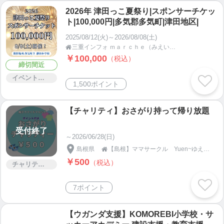
2026年 津田っこ夏祭り|スポンサーチケッ
ト|100,000円|多気郡多気町|津田地区|
2025/08/12(火)～2026/08/08(土)
三重インフォ ｍａｒｃｈｅ（みえいんふぉまるしぇ）【三重県多気郡】

￥100,000
（税込）
締切間近
イベント・セミナー・交流会
1,500ポイント
【チャリティ】おさがり持って帰り放題
受付終了
～2026/06/28(日)
島根県
【島根】ママサークル Yuen~ゆえん~

￥500
（税込）
チャリティー
7ポイント
【ウガンダ支援】KOMOREBI小学校・サ