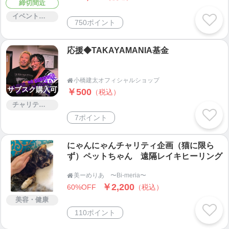
締切間近
イベント・セミナー・交流会
750ポイント
応援◆TAKAYAMANIA基金
小橋建太オフィシャルショップ

サブスク購入可
￥500
（税込）
チャリティー
7ポイント
にゃんにゃんチャリティ企画（猫に限ら
ず）ペットちゃん 遠隔レイキヒーリング
美ーめりあ 〜Bi-meria〜

￥2,200
60%OFF
（税込）
美容・健康
110ポイント