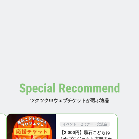
ツクツク!!!ウェブチケットが選ぶ逸品
イベント・セミナー・交流会
【2,000円】黒石こどもね
・
ぷたプロジェクト応援チケ