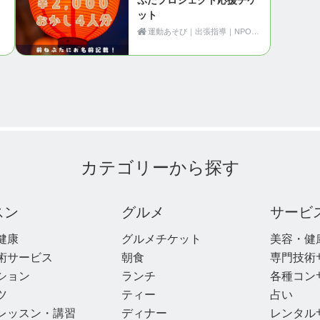
ット
運動あそび｜出張指導｜NPO法人Motion（青森県黒石市）
カテゴリーから探す
スン
グルメ
サービ
健康
グルメチケット
美容・健
術サービス
朝食
専門技術
ション
ランチ
各種コン
ツ
ティー
占い
レッスン・講習
ディナー
レンタル