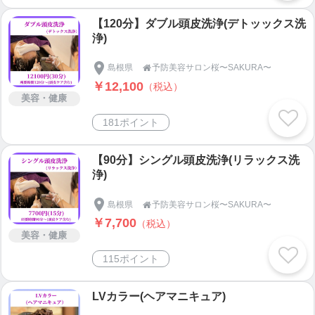
【120分】ダブル頭皮洗浄(デトッックス洗
浄)
島根県
予防美容サロン桜〜SAKURA〜

￥12,100
（税込）
美容・健康
181ポイント
【90分】シングル頭皮洗浄(リラックス洗
浄)
島根県
予防美容サロン桜〜SAKURA〜

￥7,700
（税込）
美容・健康
115ポイント
LVカラー(ヘアマニキュア)