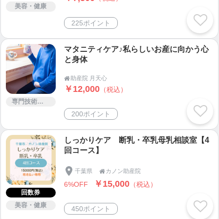
美容・健康
225ポイント
マタニティケア♪私らしいお産に向かう心
と身体
助産院 月天心

￥12,000
（税込）
専門技術サービス
200ポイント
しっかりケア 断乳・卒乳母乳相談室【4
回コース】
千葉県
カノン助産院

￥15,000
6%OFF
（税込）
回数券
美容・健康
450ポイント