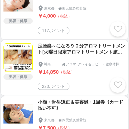
東京都
四元鍼灸整骨院

￥4,000
（税込）
美容・健康
117ポイント
足腰楽～になる９０分アロマトリートメン
ト[火曜日限定アロマトリートメント施術
チケット・アロマ膝ケア付き］
神奈川県
アロマ･クレイセラピー・健康体操・サロン＆スクール [アラ･マーリエalamale] [TAOタオ]

￥14,850
（税込）
美容・健康
223ポイント
小顔・骨盤矯正＆美容鍼・1回券《カード
払い不可》
東京都
四元鍼灸整骨院

￥7,500
（税込）