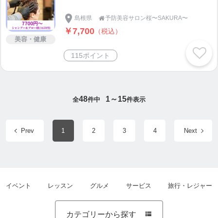
島根県
予防美容サロン桜〜SAKURA〜

￥7,700
（税込）
美容・健康
115ポイント
48
1～15
全
件中
件表示
Prev
1
2
3
4
Next
イベント
レッスン
グルメ
サービス
旅行・レジャー
カテゴリーから探す
