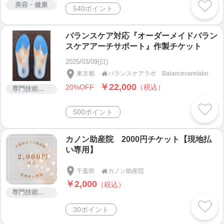
美容・健康
540ポイント
バランスケア対応『オーダーメイドバラン
スケアアーチサポート』作製チケット
2025/03/09(日)
東京都
バランスケアラボ Balancecarelabo

￥22,000
20%OFF
（税込）
専門技術サービス
500ポイント
カノン助産院 2000円チケット【現地払
い専用】
千葉県
カノン助産院

￥2,000
（税込）
専門技術サービス
30ポイント