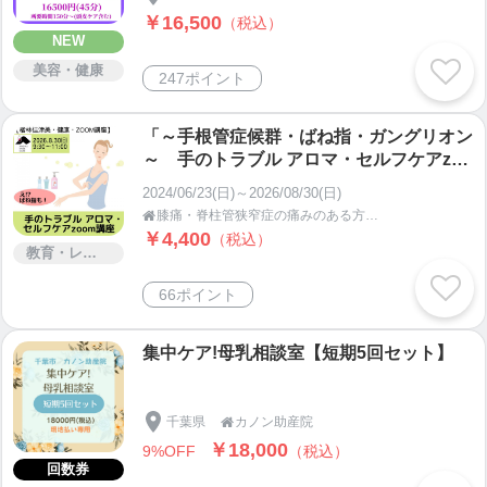
￥16,500
（税込）
NEW
美容・健康
247ポイント
「～手根管症候群・ばね指・ガングリオン
～ 手のトラブル アロマ・セルフケアzoo
m講座」
2024/06/23(日)～2026/08/30(日)
膝痛・脊柱管狭窄症の痛みのある方を笑顔にする[アロマならちゃん治療院]

￥4,400
（税込）
教育・レッスン・講習
66ポイント
集中ケア!母乳相談室【短期5回セット】
千葉県
カノン助産院

￥18,000
9%OFF
（税込）
回数券