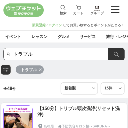
検索
カート
グループ
新規登録
/
ログイン
してお買い物するとポイントがたまる！
イベント
レッスン
グルメ
サービス
旅行・レジ
トラブル
48
全
件
【150分】トリプル頭皮洗浄(リセット洗
浄)
島根県
予防美容サロン桜〜SAKURA〜
