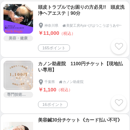
頭皮トラブルでお困りの方必見!! 頭皮洗
浄ヘアエステ｜90分
神奈川県
美髪工房Aya~びはつこうぼうあや~

￥11,000
（税込）
美容・健康
165ポイント
カノン助産院 1100円チケット【現地払
い専用】
千葉県
カノン助産院

￥1,100
（税込）
専門技術サービス
16ポイント
美容鍼30分チケット《カード払い不可》