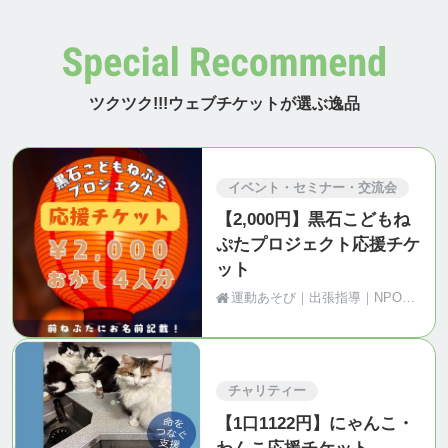
ツクツク!!!ウェブチケットが選ぶ逸品
イベント・セミナー・交流会
【2,000円】黒石こどもね
ぷたプロジェクト応援チケ
ット
運動あそび｜出張指導｜NPO法人Motion（青森県黒石市）
チャリティー
【1口1122円】にゃんこ・