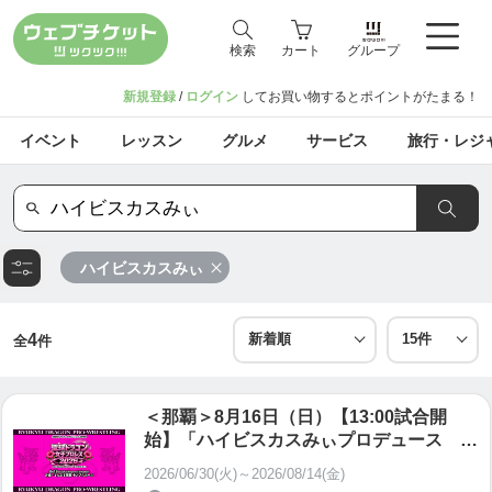
検索
カート
グループ
新規登録
/
ログイン
してお買い物するとポイントがたまる！
イベント
レッスン
グルメ
サービス
旅行・レジ
ハイビスカスみぃ
4
全
件
＜那覇＞8月16日（日）【13:00試合開
始】「ハイビスカスみぃプロデュース 琉
球ドラゴン女子プロレス2026」一般自由
2026/06/30(火)～2026/08/14(金)
席