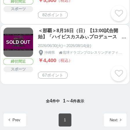
￥5,500
（税込）
締切間近
スポーツ
82ポイント
＜那覇＞8月16日（日）【13:00試合開
始】「ハイビスカスみぃプロデュース 琉
SOLD OUT
球ドラゴン女子プロレス2026」最前列SS
2026/06/30(火)～2026/08/14(金)
席
沖縄県
琉球ドラゴンプロレスリングオフィシャルショップ

￥4,400
（税込）
締切間近
スポーツ
67ポイント
4
1～4
全
件中
件表示
Prev
1
Next