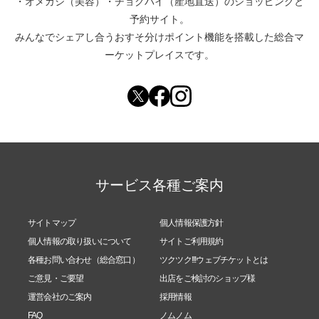
・
オメカシ（美容）
・
チョクバイ（産地直送）
のショッピングと
予約サイト。
みんなでシェアし合う
おすそ分けポイント機能
を搭載した総合マ
ーケットプレイスです。
サービス各種ご案内
サイトマップ
個人情報保護方針
個人情報の取り扱いについて
サイトご利用規約
各種お問い合わせ（総合窓口）
ツクツク!!!ウェブチケットとは
ご意見・ご要望
出店をご検討のショップ様
運営会社のご案内
採用情報
FAQ
ノムノム