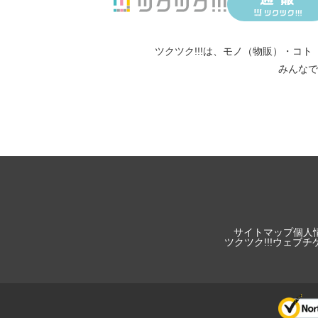
ツクツク!!!は、
モノ（物販）
・
コト
みんなで
サイトマップ
個人
ツクツク!!!ウェブ