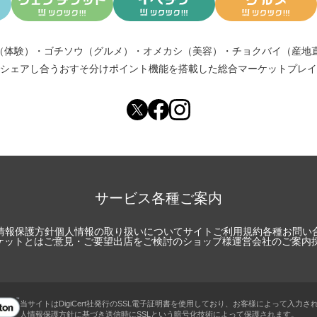
（体験）
・
ゴチソウ（グルメ）
・
オメカシ（美容）
・
チョクバイ（産地
シェアし合う
おすそ分けポイント機能
を搭載した総合マーケットプレイ
サービス各種ご案内
情報保護方針
個人情報の取り扱いについて
サイトご利用規約
各種お問い
チケットとは
ご意見・ご要望
出店をご検討のショップ様
運営会社のご案内
当サイトはDigiCert社発行のSSL電子証明書を使用しており、お客様によって入力さ
人情報保護方針に基づき送信時にSSLという暗号化技術によって保護されます。