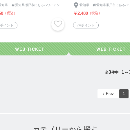
愛知県

愛知県瀬戸市にあるハワイアンカフェ【カフェandキッチン ONO Hawaiian】
愛知県

50
￥2,480
（税込）
（税込）
0ポイント
74ポイント
3
1～
全
件中
Prev
1
カテゴリーから探す