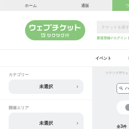
ホーム
通販
新規登録
/
ログイン
イベント
ツクツク!!!
カテゴリー
未選択
開催エリア
未選択
3
全
件