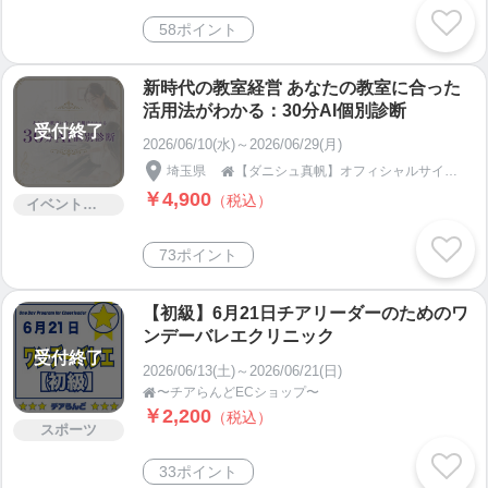
58ポイント
新時代の教室経営 あなたの教室に合った
活用法がわかる：30分AI個別診断
受付終了
2026/06/10(水)～2026/06/29(月)
埼玉県
【ダニシュ真帆】オフィシャルサイト

￥4,900
（税込）
イベント・セミナー・交流会
73ポイント
【初級】6月21日チアリーダーのためのワ
ンデーバレエクリニック
受付終了
2026/06/13(土)～2026/06/21(日)
〜チアらんどECショップ〜

￥2,200
（税込）
スポーツ
33ポイント