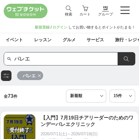
検索
カート
グループ
新規登録
/
ログイン
してお買い物するとポイントがたまる！
イベント
レッスン
グルメ
サービス
旅行・レジ
バレエ
73
全
件
【入門】7月19日チアリーダーのためのワ
ンデーバレエクリニック
受付終了
2026/07/11(土)～2026/07/19(日)