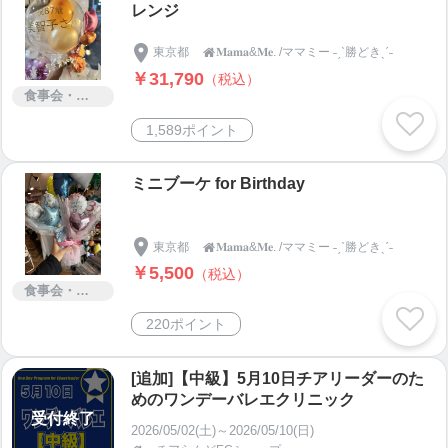
レンジ
東京都
𝐌𝐚𝐦𝐚&𝐌𝐞. /ママミー ˗ˏˋ勝どきˎˊ˗

￥31,790
（税込）
食事会・ランチ会
1,589ポイント
ミニブーケ for Birthday
東京都
𝐌𝐚𝐦𝐚&𝐌𝐞. /ママミー ˗ˏˋ勝どきˎˊ˗

￥5,500
（税込）
食事会・ランチ会
220ポイント
[追加]【中級】5月10日チアリーダーのた
めのワンデーバレエクリニック
受付終了
2026/05/02(土)～2026/05/10(日)