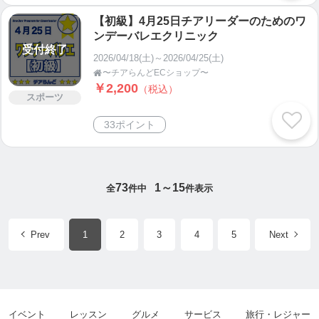
【初級】4月25日チアリーダーのためのワ
ンデーバレエクリニック
受付終了
2026/04/18(土)～2026/04/25(土)
〜チアらんどECショップ〜

￥2,200
（税込）
スポーツ
33ポイント
73
1～15
全
件中
件表示
Prev
1
2
3
4
5
Next
イベント
レッスン
グルメ
サービス
旅行・レジャー