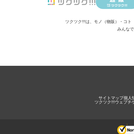
ツクツク!!!は、
モノ（物販）
・
コト
みんなで
サイトマップ
個人
ツクツク!!!ウェブ