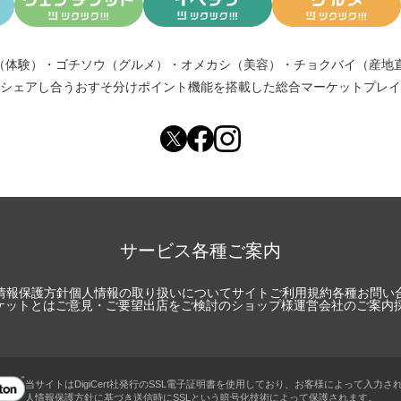
（体験）
・
ゴチソウ（グルメ）
・
オメカシ（美容）
・
チョクバイ（産地
シェアし合う
おすそ分けポイント機能
を搭載した総合マーケットプレイ
サービス各種ご案内
情報保護方針
個人情報の取り扱いについて
サイトご利用規約
各種お問い
チケットとは
ご意見・ご要望
出店をご検討のショップ様
運営会社のご案内
当サイトはDigiCert社発行のSSL電子証明書を使用しており、お客様によって入力さ
人情報保護方針に基づき送信時にSSLという暗号化技術によって保護されます。