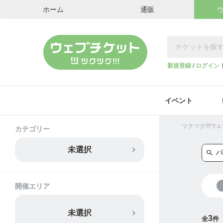
ホーム
通販
新規登録
/
ログイン
イベント
ツクツク!!!
カテゴリー
未選択
開催エリア
未選択
3
全
件