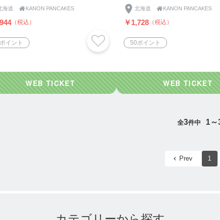
北海道

KANON PANCAKES
北海道

KANON PANCAKES
944
￥1,728
（税込）
（税込）
0ポイント
50ポイント
3
1～
全
件中
Prev
1
カテゴリーから探す