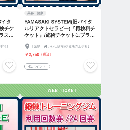
美容・健康
旧バイタ
YAMASAKI SYSTEM(旧バイタ
検チケ
ルリアクトセラピー)『再検料チ
ラスし
ケット』/施術チケットにプラス
してご購入ください。
手箱｣
千葉県

いわせ接骨院｢健康の玉手箱｣
￥2,750
（税込）
41ポイント