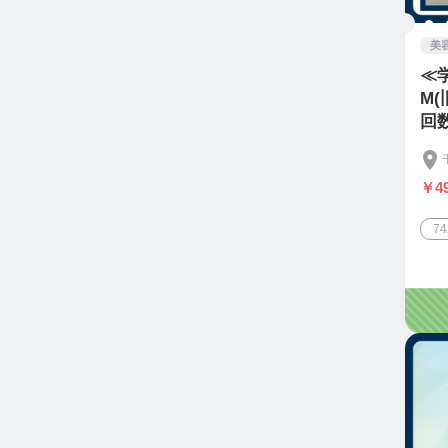
美
≪学
M
回
￥49
7