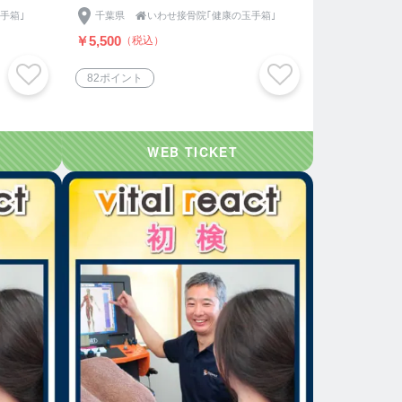
手箱｣
千葉県

いわせ接骨院｢健康の玉手箱｣
￥5,500
（税込）
82ポイント