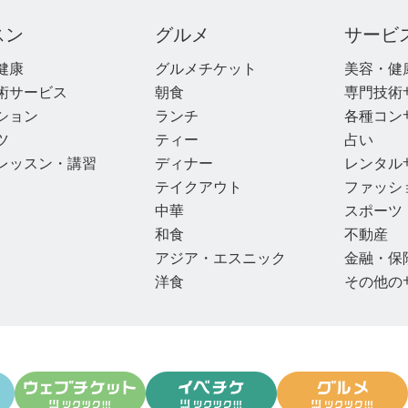
スン
グルメ
サービ
健康
グルメチケット
美容・健
術サービス
朝食
専門技術
ション
ランチ
各種コン
ツ
ティー
占い
レッスン・講習
ディナー
レンタル
テイクアウト
ファッシ
中華
スポーツ
和食
不動産
アジア・エスニック
金融・保
洋食
その他の