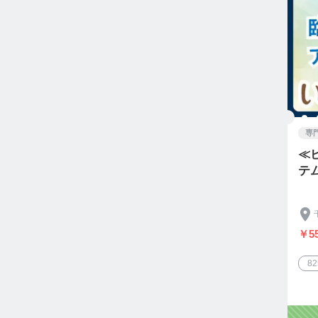
専
≪
テ
￥55
8