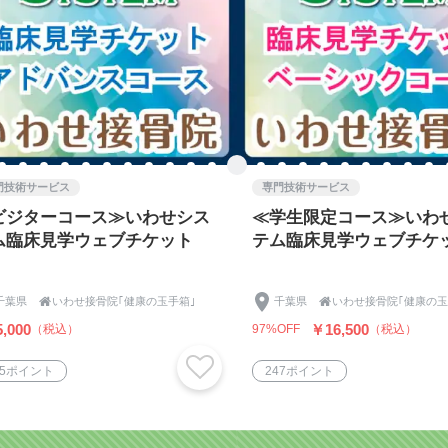
門技術サービス
専門技術サービス
ビジターコース≫いわせシス
≪学生限定コース≫いわ
ム臨床見学ウェブチケット
テム臨床見学ウェブチケ
千葉県

いわせ接骨院｢健康の玉手箱｣
千葉県

いわせ接骨院｢健康の玉
,000
￥16,500
（税込）
97%OFF
（税込）
25ポイント
247ポイント