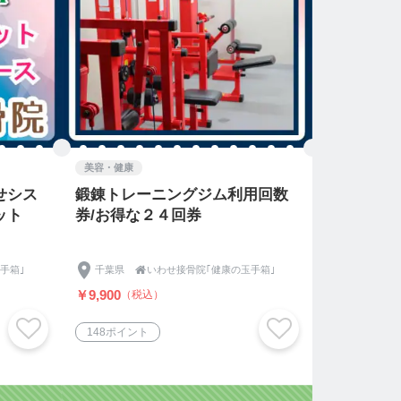
美容・健康
せシス
鍛錬トレーニングジム利用回数
ット
券/お得な２４回券
手箱｣
千葉県

いわせ接骨院｢健康の玉手箱｣
￥9,900
（税込）
148ポイント