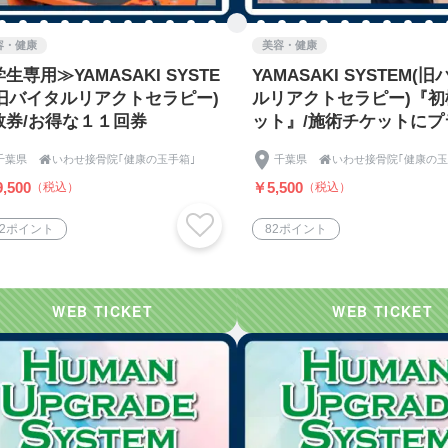
容・健康
美容・健康
生専用≫YAMASAKI SYSTE
YAMASAKI SYSTEM(
(旧バイタルリアクトセラピー)
ルリアクトセラピー)『初
数券/お得な１１回券
ット』/施術チケットにプ
てご購入ください。
千葉県

いわせ接骨院｢健康の玉手箱｣
千葉県

いわせ接骨院｢健康の玉
,500
￥5,500
（税込）
（税込）
42ポイント
82ポイント