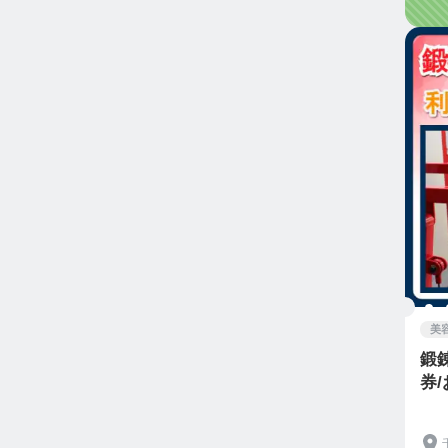
美
鍛
券