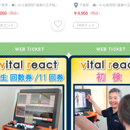
千葉県

いわせ接骨院｢健康の玉手箱｣
千葉県

いわせ接骨院｢健康の玉
050
￥4,950
（税込）
（税込）
1ポイント
74ポイント