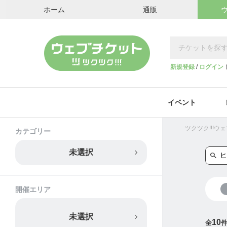
ホーム
通販
新規登録
/
ログイン
イベント
ツクツク!!!
カテゴリー
未選択
開催エリア
未選択
10
全