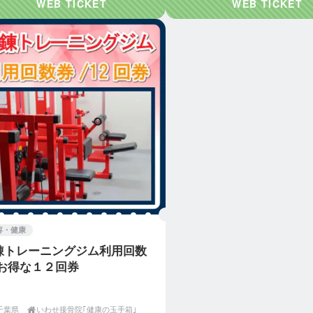
容・健康
錬トレーニングジム利用回数
/お得な１２回券
千葉県

いわせ接骨院｢健康の玉手箱｣