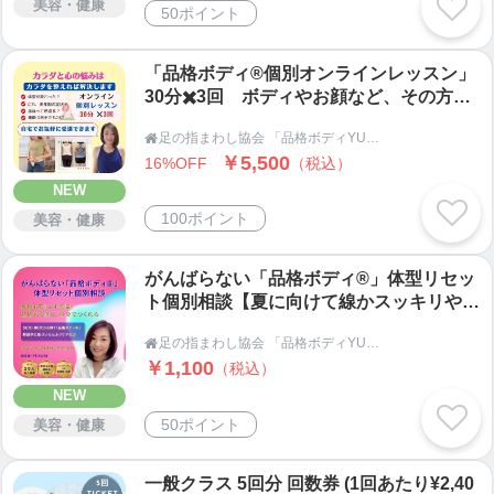
美容・健康
50ポイント
「品格ボディ®個別オンラインレッスン」
30分✖️3回 ボディやお顔など、その方の
お悩みに合わせてレッスン。カラダも顔
足の指まわし協会 「品格ボディYUKARI塾」

も、セルフケアで変わることを体感してく
￥5,500
16%OFF
（税込）
ださい。
NEW
100ポイント
美容・健康
がんばらない「品格ボディ®」体型リセッ
ト個別相談【夏に向けて線かスッキリや太
ももが15cm細くなった秘密を伝授】
足の指まわし協会 「品格ボディYUKARI塾」

￥1,100
（税込）
NEW
50ポイント
美容・健康
一般クラス 5回分 回数券 (1回あたり¥2,40