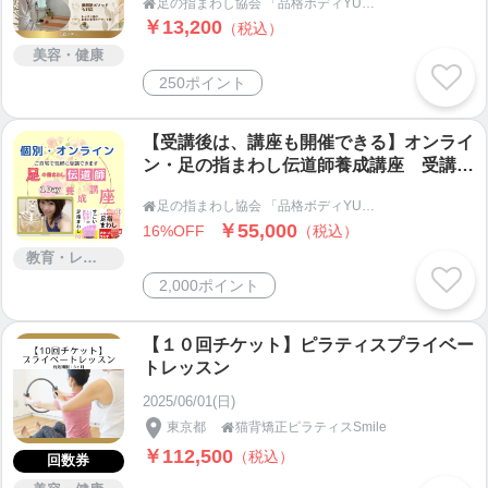
足の指まわし協会 「品格ボディYUKARI塾」

神戸市灘区
￥13,200
（税込）
美容・健康
250ポイント
【受講後は、講座も開催できる】オンライ
ン・足の指まわし伝道師養成講座 受講日
を選べるプライベート対応
足の指まわし協会 「品格ボディYUKARI塾」

￥55,000
16%OFF
（税込）
教育・レッスン・講習
2,000ポイント
【１０回チケット】ピラティスプライベー
トレッスン
2025/06/01(日)
東京都
猫背矯正ピラティスSmile

￥112,500
（税込）
回数券