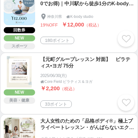
0でお得)｜中川駅から徒歩1分のK-body s
tudio
神奈川県
K-body studio

￥12,000
19%OFF
（税込）
回数券
NEW
180ポイント
スポーツ
【元町グループレッスン 対面】 ピラテ
ィス•ヨガ 75分
2025/06/30(月)
Core Field ピラティス＆ヨガ

￥2,200
（税込）
NEW
美容・健康
33ポイント
大人女性のための「品格ボディ®」極上プ
ライベートレッスン・がんばらないエクサ
サイズ（90分＋心整うカフェタイム付）