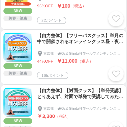
￥100
96%OFF
（税込）
NEW
美容・健康
22ポイント
【自力整体】【フリーパスクラス】単月の
中で開催されるオンラインクラス昼・夜コ
ース選択 約12回 全て参加出来ます
東京都
Oz＆Glinda杉並セルフメンテナンスステーション

￥11,000
44%OFF
（税込）
NEW
美容・健康
165ポイント
【自力整体】【対面クラス】【単発受講】
とりあえず、対面で単発で受講してみたい
かた
東京都
Oz＆Glinda杉並セルフメンテナンスステーション

￥3,300
（税込）
NEW