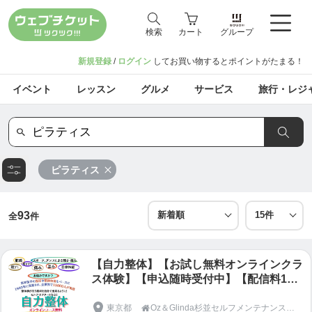
検索
カート
グループ
新規登録
/
ログイン
してお買い物するとポイントがたまる！
イベント
レッスン
グルメ
サービス
旅行・レジ
ピラティス
93
全
件
【自力整体】【お試し無料オンラインクラ
ス体験】【申込随時受付中】【配信料100
円チケット】自力整体初めての方対象。※
対面クラスは含みません
東京都
Oz＆Glinda杉並セルフメンテナンスステーション
