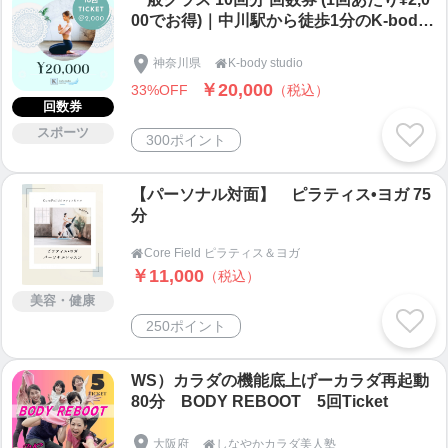
00でお得)｜中川駅から徒歩1分のK-body
studio
神奈川県
K-body studio

￥20,000
33%OFF
（税込）
回数券
スポーツ
300ポイント
【パーソナル対面】 ピラティス•ヨガ 75
分
Core Field ピラティス＆ヨガ

￥11,000
（税込）
美容・健康
250ポイント
WS）カラダの機能底上げーカラダ再起動
80分 BODY REBOOT 5回Ticket
大阪府
しなやかカラダ美人塾
