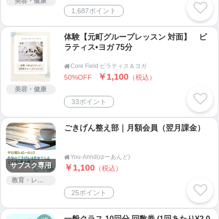
美容・健康
1,687ポイント
体験【元町グループレッスン 対面】 ピ
ラティス•ヨガ 75分
Core Field ピラティス＆ヨガ

￥1,100
50%OFF
（税込）
美容・健康
33ポイント
ごきげん整え部｜月額会員（翌月課金）
You-Annd(ゆーあんど)

サブスク専用
￥1,100
（税込）
教育・レッスン・講習
25ポイント
一般クラス 10回分 回数券 (1回あたり¥2,0