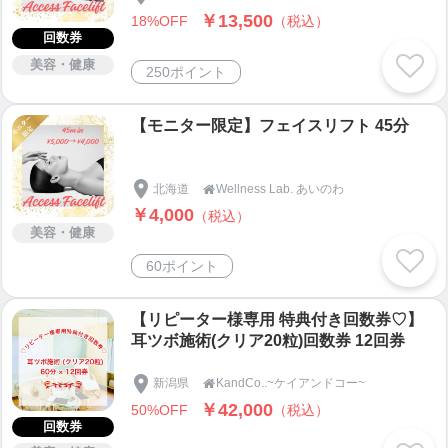
￥13,500
18%OFF
（税込）
回数券
美容・健康
250ポイント
【モニター限定】フェイスリフト 45分
北海道
Wellness Lab. あいのわ

￥4,000
（税込）
美容・健康
60ポイント
【リピーター様専用 特典付き回数券♡】
耳ツボ施術(クリア20粒)回数券 12回券
新潟県
KandCo..~ケイアンドコー~

￥42,000
50%OFF
（税込）
回数券