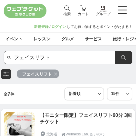
検索
カート
グループ
新規登録
/
ログイン
してお買い物するとポイントがたまる！
イベント
レッスン
グルメ
サービス
旅行・レジ
フェイスリフト
7
全
件
【モニター限定】フェイスリフト60分 3回
チケット
北海道
Wellness Lab. あいのわ
