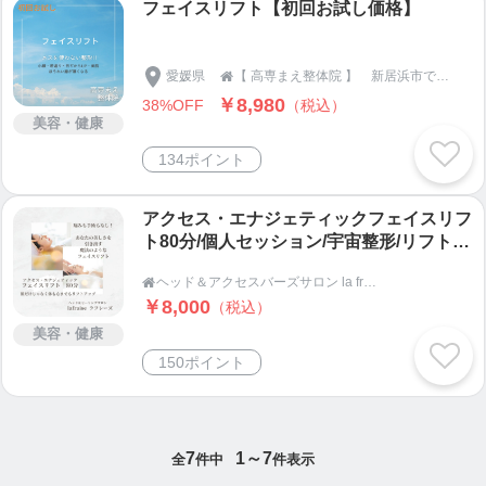
フェイスリフト【初回お試し価格】
愛媛県
【 高専まえ整体院 】 新居浜市で整体・骨盤矯正

￥8,980
38%OFF
（税込）
美容・健康
134ポイント
アクセス・エナジェティックフェイスリフ
ト80分/個人セッション/宇宙整形/リフトア
ップ/あなたの魅力を最大限に！
ヘッド＆アクセスバーズサロン la fraise ラフレーズ

￥8,000
（税込）
美容・健康
150ポイント
7
1～7
全
件中
件表示