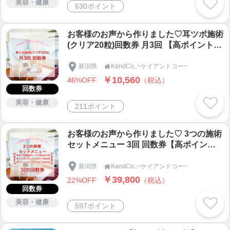
美容・健康
630ポイント
お客様のお声から作りました♡耳ツボ施術
(クリア20粒)回数券 月3回 【高ポイント還
元】＋ハンドリフレ10分(1回分)付き♡
新潟県
KandCo..~ケイアンドコー~

￥10,560
46%OFF
（税込）
回数券
美容・健康
211ポイント
お客様のお声から作りました♡ 3つの施術
セットメニュー 3回 回数券【高ポイント
還元】
新潟県
KandCo..~ケイアンドコー~

￥39,800
22%OFF
（税込）
回数券
美容・健康
597ポイント