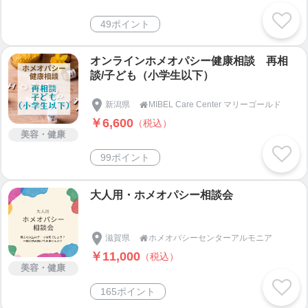
49ポイント
オンラインホメオパシー健康相談 再相
談/子ども（小学生以下）
新潟県
MIBEL Care Center マリーゴールド

￥6,600
（税込）
美容・健康
99ポイント
大人用・ホメオパシー相談会
滋賀県
ホメオパシーセンターアルモニア

￥11,000
（税込）
美容・健康
165ポイント