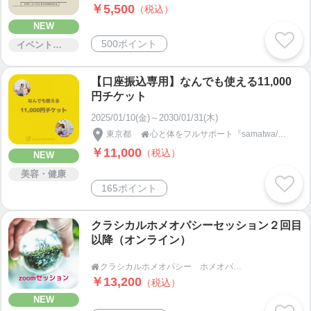
￥5,500
（税込）
NEW
500ポイント
イベント・セミナー・交流会
【口座振込専用】なんでも使える11,000
円チケット
2025/01/10(金)～2030/01/31(木)
東京都
心と体をフルサポート『samatwa/サマトワ』

￥11,000
（税込）
NEW
美容・健康
165ポイント
クラシカルホメオパシーセッション２回目
以降（オンライン）
クラシカルホメオパシー ホメオパス山田千鶴子｜全国の女性たちの心身のお悩みを解決

￥13,200
（税込）
NEW