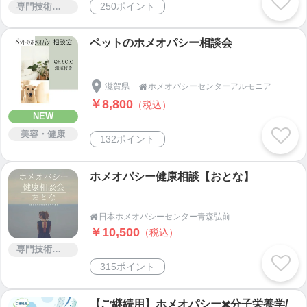
250ポイント
専門技術サービス
ペットのホメオパシー相談会
滋賀県
ホメオパシーセンターアルモニア

￥8,800
（税込）
NEW
美容・健康
132ポイント
ホメオパシー健康相談【おとな】
日本ホメオパシーセンター青森弘前

￥10,500
（税込）
専門技術サービス
315ポイント
【ご継続用】ホメオパシー✖️分子栄養学/