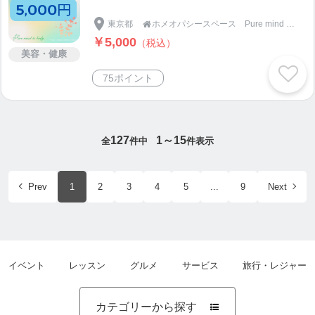
東京都
ホメオパシースペース Pure mind and body

￥5,000
（税込）
美容・健康
75ポイント
127
1～15
全
件中
件表示
Prev
1
2
3
4
5
...
9
Next
イベント
レッスン
グルメ
サービス
旅行・レジャー
カテゴリーから探す
