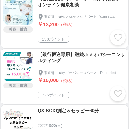
オンライン健康相談
東京都
心と体をフルサポート『samatwa/サマトワ』

￥13,200
（税込）
美容・健康
198ポイント
【銀行振込専用】継続ホメオパシーコンサ
ルティング
東京都
ホメオパシースペース Pure mind and body

￥15,000
（税込）
美容・健康
225ポイント
QX-SCIO測定＆セラピー60分
2022/10/23(日)