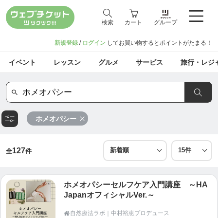
検索
カート
グループ
新規登録
/
ログイン
してお買い物するとポイントがたまる！
イベント
レッスン
グルメ
サービス
旅行・レジ
ホメオパシー
127
全
件
ホメオパシーセルフケア入門講座 ～HA
JapanオフィシャルVer.～
自然療法ラボ｜中村裕恵プロデュース
