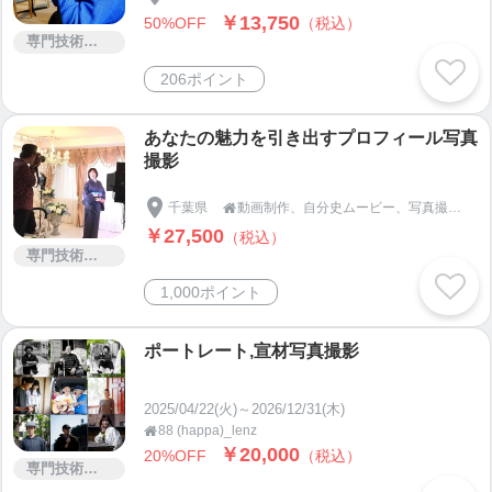
￥13,750
50%OFF
（税込）
専門技術サービス
206ポイント
あなたの魅力を引き出すプロフィール写真
撮影
千葉県
動画制作、自分史ムービー、写真撮影、コピーライティングのライジングサン映像

￥27,500
（税込）
専門技術サービス
1,000ポイント
ポートレート,宣材写真撮影
2025/04/22(火)～2026/12/31(木)
88 (happa)_lenz

￥20,000
20%OFF
（税込）
専門技術サービス