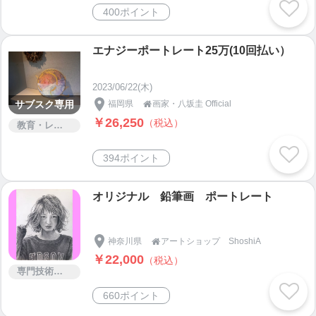
400ポイント
エナジーポートレート25万(10回払い）
2023/06/22(木)
サブスク専用
福岡県
画家・八坂圭 Official

￥26,250
（税込）
教育・レッスン・講習
394ポイント
オリジナル 鉛筆画 ポートレート
神奈川県
アートショップ ShoshiA

￥22,000
（税込）
専門技術サービス
660ポイント