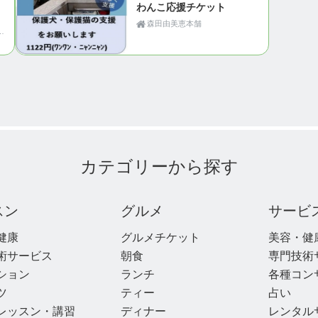
わんこ応援チケット
森田由美恵本舗
法人Motion（青森県黒石市）
カテゴリーから探す
スン
グルメ
サービ
健康
グルメチケット
美容・健
術サービス
朝食
専門技術
ション
ランチ
各種コン
ツ
ティー
占い
レッスン・講習
ディナー
レンタル